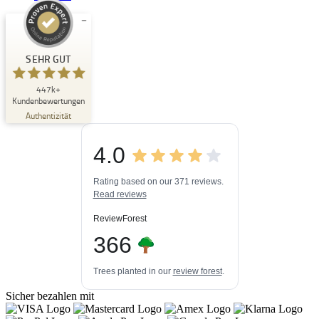
Kundenbewertungen und Erfahrungen zu
Buchpark
SEHR GUT
SEHR GUT
447k+
%
33
Kundenbewertungen
Empfehlungen auf
Authentizität
ProvenExpert.com
5,00
/
4,84
4.0
3
447k+
Bewertungen auf
3
Bewertungen von
ProvenExpert.com
Rating based on our 371 reviews.
anderen Quellen
Read reviews
Blick aufs ProvenExpert-Profil werfen
ReviewForest
03.08.2026
366
Trees planted in our
review forest
.
Sicher bezahlen mit