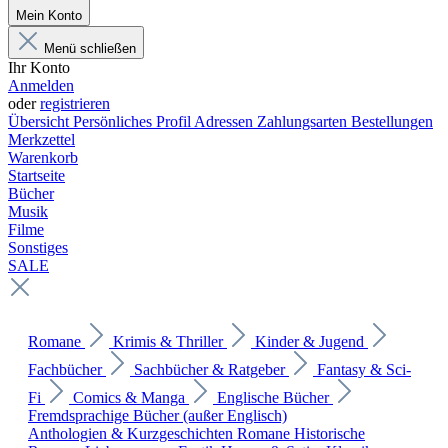
Mein Konto
Menü schließen
Ihr Konto
Anmelden
oder
registrieren
Übersicht
Persönliches Profil
Adressen
Zahlungsarten
Bestellungen
Merkzettel
Warenkorb
Startseite
Bücher
Musik
Filme
Sonstiges
SALE
Romane
Krimis & Thriller
Kinder & Jugend
Fachbücher
Sachbücher & Ratgeber
Fantasy & Sci-
Fi
Comics & Manga
Englische Bücher
Fremdsprachige Bücher (außer Englisch)
Anthologien & Kurzgeschichten
Romane
Historische