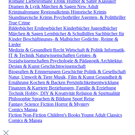
Romane
Liebesromane
Erotik
Humor & Satire
Klassiker
Dramen & Lyrik
Märchen & Sagen
New Adult
Kriminalromane
Regionalkrimis
Historische Krimis
Skandinavische Krimis
Psychothriller
Agenten- & Politthriller
True Crime
Bilderbücher
Erstlesebücher
Kinderbücher
Jugendbücher
Märchen & Sagen
Lernbücher & Schulhilfen
Sachbücher für
Kinder
Beschäftigungs- & Malbücher
Gedichte, Reime &
Lieder
Medizin & Gesundheit
Recht
Wirtschaft & Politik
Informatik,
IT & Technik
Naturwissenschaften
Geistes- &
Sozialwissenschaften
Psychologie & Pädagogik
Architektur,
Design & Kunst
Geschichtswissenschaft
Biografien & Erinnerungen
Geschichte
Politik & Gesellschaft
Natur, Umwelt & Tiere
Musik, Film & Kunst
Gesundheit &
Ernährung
Kochen & Backen
Persönlichkeitsentwicklung
Finanzen & Karriere
Beziehungen, Familie & Erziehung
Technik
Hobby, DIY & Kreativität
Religion & Spiritualität
Philosophie
Sprachen & Bildung
Sport
Reise
Fantasy
Science Fiction
Horror & Mystery
Comics
Manga
Fiction
Non-Fiction
Children's Books
Young Adult
Classics
Comics & Manga