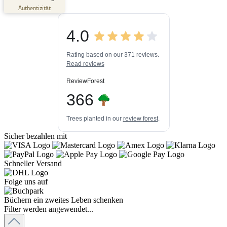
Empfehlungen auf
Authentizität
ProvenExpert.com
5,00
/
4,84
4.0
3
448k+
Bewertungen auf
3
Bewertungen von
ProvenExpert.com
Rating based on our 371 reviews.
anderen Quellen
Read reviews
Blick aufs ProvenExpert-Profil werfen
ReviewForest
06.08.2026
366
Trees planted in our
review forest
.
Sicher bezahlen mit
Schneller Versand
Folge uns auf
Büchern ein zweites Leben schenken
Filter werden angewendet...