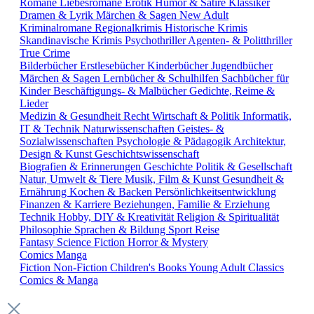
Romane
Liebesromane
Erotik
Humor & Satire
Klassiker
Dramen & Lyrik
Märchen & Sagen
New Adult
Kriminalromane
Regionalkrimis
Historische Krimis
Skandinavische Krimis
Psychothriller
Agenten- & Politthriller
True Crime
Bilderbücher
Erstlesebücher
Kinderbücher
Jugendbücher
Märchen & Sagen
Lernbücher & Schulhilfen
Sachbücher für
Kinder
Beschäftigungs- & Malbücher
Gedichte, Reime &
Lieder
Medizin & Gesundheit
Recht
Wirtschaft & Politik
Informatik,
IT & Technik
Naturwissenschaften
Geistes- &
Sozialwissenschaften
Psychologie & Pädagogik
Architektur,
Design & Kunst
Geschichtswissenschaft
Biografien & Erinnerungen
Geschichte
Politik & Gesellschaft
Natur, Umwelt & Tiere
Musik, Film & Kunst
Gesundheit &
Ernährung
Kochen & Backen
Persönlichkeitsentwicklung
Finanzen & Karriere
Beziehungen, Familie & Erziehung
Technik
Hobby, DIY & Kreativität
Religion & Spiritualität
Philosophie
Sprachen & Bildung
Sport
Reise
Fantasy
Science Fiction
Horror & Mystery
Comics
Manga
Fiction
Non-Fiction
Children's Books
Young Adult
Classics
Comics & Manga