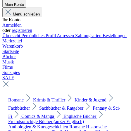
Mein Konto
Menü schließen
Ihr Konto
Anmelden
oder
registrieren
Übersicht
Persönliches Profil
Adressen
Zahlungsarten
Bestellungen
Merkzettel
Warenkorb
Startseite
Bücher
Musik
Filme
Sonstiges
SALE
Romane
Krimis & Thriller
Kinder & Jugend
Fachbücher
Sachbücher & Ratgeber
Fantasy & Sci-
Fi
Comics & Manga
Englische Bücher
Fremdsprachige Bücher (außer Englisch)
Anthologien & Kurzgeschichten
Romane
Historische