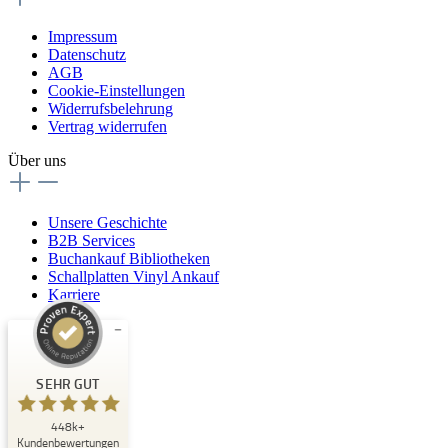
Impressum
Datenschutz
AGB
Cookie-Einstellungen
Widerrufsbelehrung
Vertrag widerrufen
Über uns
Unsere Geschichte
B2B Services
Buchankauf Bibliotheken
Schallplatten Vinyl Ankauf
Karriere
Kundenbewertungen und Erfahrungen zu
Buchpark
SEHR GUT
SEHR GUT
448k+
%
33
Kundenbewertungen