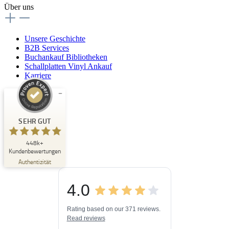
Über uns
Unsere Geschichte
B2B Services
Buchankauf Bibliotheken
Schallplatten Vinyl Ankauf
Karriere
Kundenbewertungen und Erfahrungen zu
Buchpark
SEHR GUT
SEHR GUT
448k+
%
33
Kundenbewertungen
Empfehlungen auf
Authentizität
ProvenExpert.com
5,00
/
4,84
4.0
3
448k+
Bewertungen auf
3
Bewertungen von
ProvenExpert.com
Rating based on our 371 reviews.
anderen Quellen
Read reviews