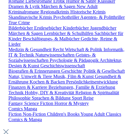
Romane
Liebesromane
Erotik
Humor & Satire
Klassiker
Dramen & Lyrik
Märchen & Sagen
New Adult
Kriminalromane
Regionalkrimis
Historische Krimis
Skandinavische Krimis
Psychothriller
Agenten- & Politthriller
True Crime
Bilderbücher
Erstlesebücher
Kinderbücher
Jugendbücher
Märchen & Sagen
Lernbücher & Schulhilfen
Sachbücher für
Kinder
Beschäftigungs- & Malbücher
Gedichte, Reime &
Lieder
Medizin & Gesundheit
Recht
Wirtschaft & Politik
Informatik,
IT & Technik
Naturwissenschaften
Geistes- &
Sozialwissenschaften
Psychologie & Pädagogik
Architektur,
Design & Kunst
Geschichtswissenschaft
Biografien & Erinnerungen
Geschichte
Politik & Gesellschaft
Natur, Umwelt & Tiere
Musik, Film & Kunst
Gesundheit &
Ernährung
Kochen & Backen
Persönlichkeitsentwicklung
Finanzen & Karriere
Beziehungen, Familie & Erziehung
Technik
Hobby, DIY & Kreativität
Religion & Spiritualität
Philosophie
Sprachen & Bildung
Sport
Reise
Fantasy
Science Fiction
Horror & Mystery
Comics
Manga
Fiction
Non-Fiction
Children's Books
Young Adult
Classics
Comics & Manga