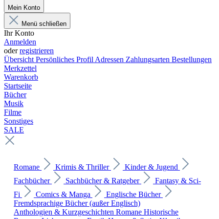
Mein Konto
Menü schließen
Ihr Konto
Anmelden
oder
registrieren
Übersicht
Persönliches Profil
Adressen
Zahlungsarten
Bestellungen
Merkzettel
Warenkorb
Startseite
Bücher
Musik
Filme
Sonstiges
SALE
Romane
Krimis & Thriller
Kinder & Jugend
Fachbücher
Sachbücher & Ratgeber
Fantasy & Sci-
Fi
Comics & Manga
Englische Bücher
Fremdsprachige Bücher (außer Englisch)
Anthologien & Kurzgeschichten
Romane
Historische