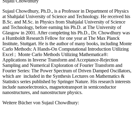
Sujaul Chowdhury
Sujaul Chowdhury, Ph.D., is a Professor in Department of Physics
at Shahjalal University of Science and Technology. He received his
B.Sc. and M.Sc. in Physics from Shahjalal University of Science
and Technology, before earning his Ph.D. at The University of
Glasgow in 2001. After completing his Ph.D., Dr. Chowdhury was
a Humboldt Research Fellow for one year at The Max Planck
Institute, Stuttgart. He is the author of many books, including Monte
Carlo Methods: A Hands-On Computational Introduction Utilizing
Excel ; Monte Carlo Methods Utilizing Mathematica®:
Applications in Inverse Transform and Acceptance-Rejection
Sampling and Numerical Exploration of Fourier Transform and
Fourier Series: The Power Spectrum of Driven Damped Oscillators,
which are included in the Synthesis Lectures on Mathematics &
Statistics series published by Springer Nature. His research interests
include nanoelectronics, magnetotransport in semiconductor
nanostructures, and nanostructure physics.
Weitere Bücher von Sujaul Chowdhury: