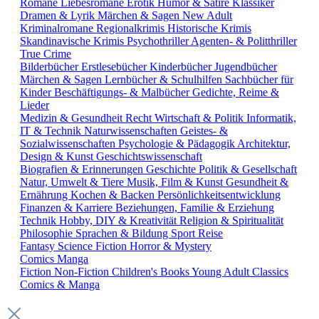
Romane
Liebesromane
Erotik
Humor & Satire
Klassiker
Dramen & Lyrik
Märchen & Sagen
New Adult
Kriminalromane
Regionalkrimis
Historische Krimis
Skandinavische Krimis
Psychothriller
Agenten- & Politthriller
True Crime
Bilderbücher
Erstlesebücher
Kinderbücher
Jugendbücher
Märchen & Sagen
Lernbücher & Schulhilfen
Sachbücher für
Kinder
Beschäftigungs- & Malbücher
Gedichte, Reime &
Lieder
Medizin & Gesundheit
Recht
Wirtschaft & Politik
Informatik,
IT & Technik
Naturwissenschaften
Geistes- &
Sozialwissenschaften
Psychologie & Pädagogik
Architektur,
Design & Kunst
Geschichtswissenschaft
Biografien & Erinnerungen
Geschichte
Politik & Gesellschaft
Natur, Umwelt & Tiere
Musik, Film & Kunst
Gesundheit &
Ernährung
Kochen & Backen
Persönlichkeitsentwicklung
Finanzen & Karriere
Beziehungen, Familie & Erziehung
Technik
Hobby, DIY & Kreativität
Religion & Spiritualität
Philosophie
Sprachen & Bildung
Sport
Reise
Fantasy
Science Fiction
Horror & Mystery
Comics
Manga
Fiction
Non-Fiction
Children's Books
Young Adult
Classics
Comics & Manga