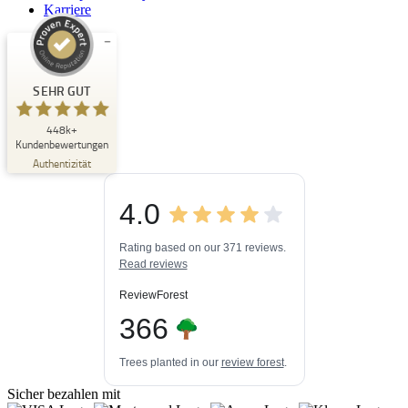
Karriere
Kundenbewertungen und Erfahrungen zu
Buchpark
SEHR GUT
SEHR GUT
448k+
%
33
Kundenbewertungen
Empfehlungen auf
Authentizität
ProvenExpert.com
5,00
/
4,84
4.0
3
448k+
Bewertungen auf
3
Bewertungen von
ProvenExpert.com
Rating based on our 371 reviews.
anderen Quellen
Read reviews
Blick aufs ProvenExpert-Profil werfen
ReviewForest
06.08.2026
366
Trees planted in our
review forest
.
Sicher bezahlen mit