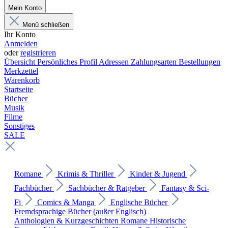
Mein Konto
Menü schließen
Ihr Konto
Anmelden
oder
registrieren
Übersicht
Persönliches Profil
Adressen
Zahlungsarten
Bestellungen
Merkzettel
Warenkorb
Startseite
Bücher
Musik
Filme
Sonstiges
SALE
Romane
Krimis & Thriller
Kinder & Jugend
Fachbücher
Sachbücher & Ratgeber
Fantasy & Sci-
Fi
Comics & Manga
Englische Bücher
Fremdsprachige Bücher (außer Englisch)
Anthologien & Kurzgeschichten
Romane
Historische