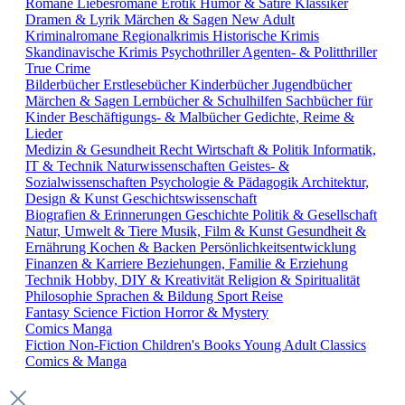
Romane
Liebesromane
Erotik
Humor & Satire
Klassiker
Dramen & Lyrik
Märchen & Sagen
New Adult
Kriminalromane
Regionalkrimis
Historische Krimis
Skandinavische Krimis
Psychothriller
Agenten- & Politthriller
True Crime
Bilderbücher
Erstlesebücher
Kinderbücher
Jugendbücher
Märchen & Sagen
Lernbücher & Schulhilfen
Sachbücher für
Kinder
Beschäftigungs- & Malbücher
Gedichte, Reime &
Lieder
Medizin & Gesundheit
Recht
Wirtschaft & Politik
Informatik,
IT & Technik
Naturwissenschaften
Geistes- &
Sozialwissenschaften
Psychologie & Pädagogik
Architektur,
Design & Kunst
Geschichtswissenschaft
Biografien & Erinnerungen
Geschichte
Politik & Gesellschaft
Natur, Umwelt & Tiere
Musik, Film & Kunst
Gesundheit &
Ernährung
Kochen & Backen
Persönlichkeitsentwicklung
Finanzen & Karriere
Beziehungen, Familie & Erziehung
Technik
Hobby, DIY & Kreativität
Religion & Spiritualität
Philosophie
Sprachen & Bildung
Sport
Reise
Fantasy
Science Fiction
Horror & Mystery
Comics
Manga
Fiction
Non-Fiction
Children's Books
Young Adult
Classics
Comics & Manga