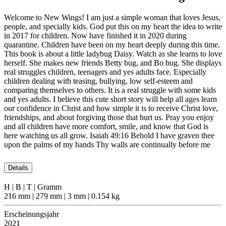
Welcome to New Wings! I am just a simple woman that loves Jesus,
people, and specially kids. God put this on my heart the idea to write
in 2017 for children. Now have finished it in 2020 during
quarantine. Children have been on my heart deeply during this time.
This book is about a little ladybug Daisy. Watch as she learns to love
herself. She makes new friends Betty bug, and Bo bug. She displays
real struggles children, teenagers and yes adults face. Especially
children dealing with teasing, bullying, low self-esteem and
comparing themselves to others. It is a real struggle with some kids
and yes adults. I believe this cute short story will help all ages learn
our confidence in Christ and how simple it is to receive Christ love,
friendships, and about forgiving those that hurt us. Pray you enjoy
and all children have more comfort, smile, and know that God is
here watching us all grow. Isaiah 49:16 Behold I have graven thee
upon the palms of my hands Thy walls are continually before me
Details
H | B | T | Gramm
216 mm | 279 mm | 3 mm | 0.154 kg
Erscheinungsjahr
2021