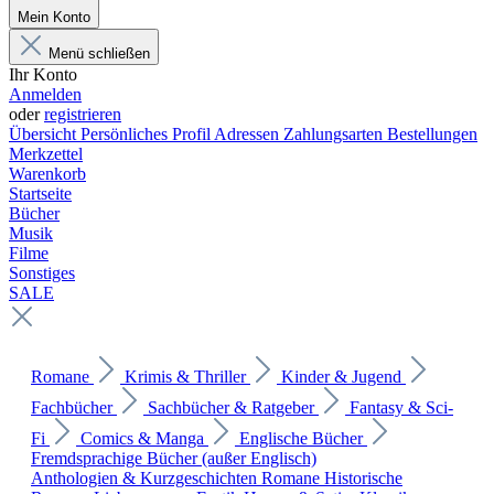
Mein Konto
Menü schließen
Ihr Konto
Anmelden
oder
registrieren
Übersicht
Persönliches Profil
Adressen
Zahlungsarten
Bestellungen
Merkzettel
Warenkorb
Startseite
Bücher
Musik
Filme
Sonstiges
SALE
Romane
Krimis & Thriller
Kinder & Jugend
Fachbücher
Sachbücher & Ratgeber
Fantasy & Sci-
Fi
Comics & Manga
Englische Bücher
Fremdsprachige Bücher (außer Englisch)
Anthologien & Kurzgeschichten
Romane
Historische