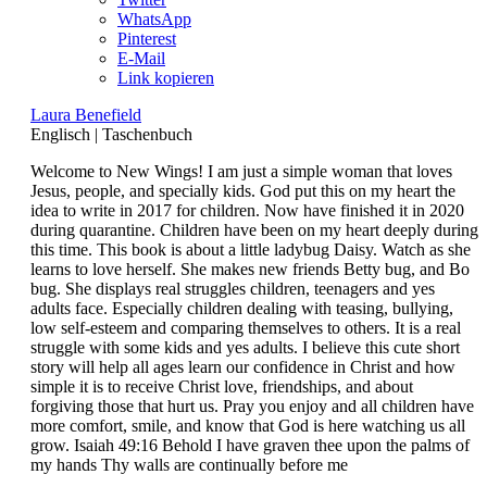
WhatsApp
Pinterest
E-Mail
Link kopieren
Laura Benefield
Englisch
|
Taschenbuch
Welcome to New Wings! I am just a simple woman that loves
Jesus, people, and specially kids. God put this on my heart the
idea to write in 2017 for children. Now have finished it in 2020
during quarantine. Children have been on my heart deeply during
this time. This book is about a little ladybug Daisy. Watch as she
learns to love herself. She makes new friends Betty bug, and Bo
bug. She displays real struggles children, teenagers and yes
adults face. Especially children dealing with teasing, bullying,
low self-esteem and comparing themselves to others. It is a real
struggle with some kids and yes adults. I believe this cute short
story will help all ages learn our confidence in Christ and how
simple it is to receive Christ love, friendships, and about
forgiving those that hurt us. Pray you enjoy and all children have
more comfort, smile, and know that God is here watching us all
grow. Isaiah 49:16 Behold I have graven thee upon the palms of
my hands Thy walls are continually before me