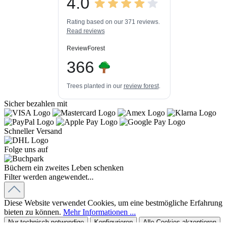
4.0
3
448k+
Bewertungen auf
3
Bewertungen von
ProvenExpert.com
Rating based on our 371 reviews.
anderen Quellen
Read reviews
Blick aufs ProvenExpert-Profil werfen
ReviewForest
06.08.2026
366
Trees planted in our
review forest
.
Sicher bezahlen mit
Schneller Versand
Folge uns auf
Büchern ein zweites Leben schenken
Filter werden angewendet...
Diese Website verwendet Cookies, um eine bestmögliche Erfahrung
bieten zu können.
Mehr Informationen ...
Nur technisch notwendige
Konfigurieren
Alle Cookies akzeptieren