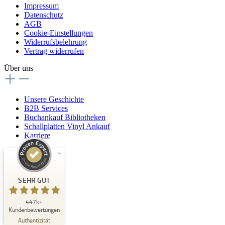
Impressum
Datenschutz
AGB
Cookie-Einstellungen
Widerrufsbelehrung
Vertrag widerrufen
Über uns
Unsere Geschichte
B2B Services
Buchankauf Bibliotheken
Schallplatten Vinyl Ankauf
Karriere
Kundenbewertungen und Erfahrungen zu
Buchpark
SEHR GUT
SEHR GUT
447k+
%
33
Kundenbewertungen
Empfehlungen auf
Authentizität
ProvenExpert.com