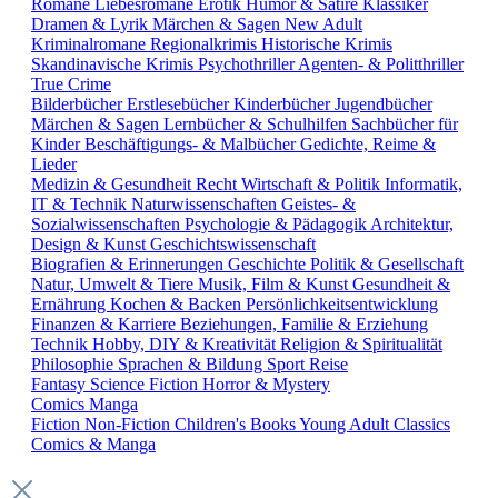
Romane
Liebesromane
Erotik
Humor & Satire
Klassiker
Dramen & Lyrik
Märchen & Sagen
New Adult
Kriminalromane
Regionalkrimis
Historische Krimis
Skandinavische Krimis
Psychothriller
Agenten- & Politthriller
True Crime
Bilderbücher
Erstlesebücher
Kinderbücher
Jugendbücher
Märchen & Sagen
Lernbücher & Schulhilfen
Sachbücher für
Kinder
Beschäftigungs- & Malbücher
Gedichte, Reime &
Lieder
Medizin & Gesundheit
Recht
Wirtschaft & Politik
Informatik,
IT & Technik
Naturwissenschaften
Geistes- &
Sozialwissenschaften
Psychologie & Pädagogik
Architektur,
Design & Kunst
Geschichtswissenschaft
Biografien & Erinnerungen
Geschichte
Politik & Gesellschaft
Natur, Umwelt & Tiere
Musik, Film & Kunst
Gesundheit &
Ernährung
Kochen & Backen
Persönlichkeitsentwicklung
Finanzen & Karriere
Beziehungen, Familie & Erziehung
Technik
Hobby, DIY & Kreativität
Religion & Spiritualität
Philosophie
Sprachen & Bildung
Sport
Reise
Fantasy
Science Fiction
Horror & Mystery
Comics
Manga
Fiction
Non-Fiction
Children's Books
Young Adult
Classics
Comics & Manga