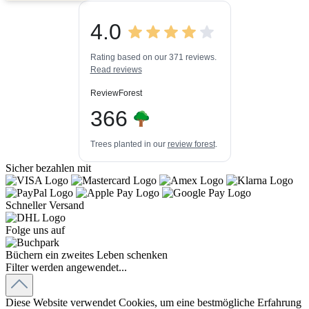
5,00
/
4,84
4.0
3
447k+
Bewertungen auf
3
Bewertungen von
ProvenExpert.com
Rating based on our 371 reviews.
anderen Quellen
Read reviews
Blick aufs ProvenExpert-Profil werfen
ReviewForest
03.08.2026
366
Trees planted in our
review forest
.
Sicher bezahlen mit
Schneller Versand
Folge uns auf
Büchern ein zweites Leben schenken
Filter werden angewendet...
Diese Website verwendet Cookies, um eine bestmögliche Erfahrung