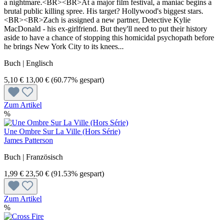
a nightmare.<BR><BR>At a major film festival, a maniac begins a
brutal public killing spree. His target? Hollywood's biggest stars.
<BR><BR>Zach is assigned a new partner, Detective Kylie
MacDonald - his ex-girlfriend. But they'll need to put their history
aside to have a chance of stopping this homicidal psychopath before
he brings New York City to its knees...
Buch | Englisch
5,10 €
13,00 €
(60.77% gespart)
Zum Artikel
%
Une Ombre Sur La Ville (Hors Série)
James Patterson
Buch | Französisch
1,99 €
23,50 €
(91.53% gespart)
Zum Artikel
%