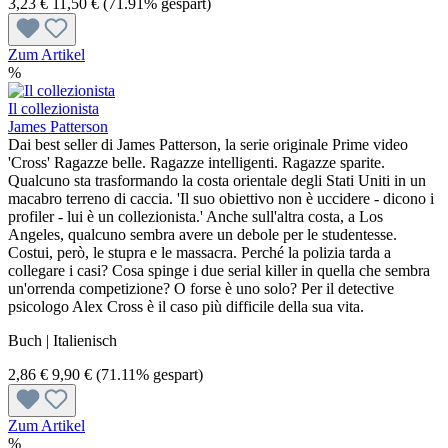
3,23 €
11,50 €
(71.91% gespart)
Zum Artikel
%
Il collezionista
James Patterson
Dai best seller di James Patterson, la serie originale Prime video
'Cross' Ragazze belle. Ragazze intelligenti. Ragazze sparite.
Qualcuno sta trasformando la costa orientale degli Stati Uniti in un
macabro terreno di caccia. 'Il suo obiettivo non è uccidere - dicono i
profiler - lui è un collezionista.' Anche sull'altra costa, a Los
Angeles, qualcuno sembra avere un debole per le studentesse.
Costui, però, le stupra e le massacra. Perché la polizia tarda a
collegare i casi? Cosa spinge i due serial killer in quella che sembra
un'orrenda competizione? O forse è uno solo? Per il detective
psicologo Alex Cross è il caso più difficile della sua vita.
Buch | Italienisch
2,86 €
9,90 €
(71.11% gespart)
Zum Artikel
%