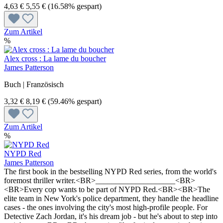
4,63 €
5,55 €
(16.58% gespart)
Zum Artikel
%
Alex cross : La lame du boucher
James Patterson
Buch | Französisch
3,32 €
8,19 €
(59.46% gespart)
Zum Artikel
%
NYPD Red
James Patterson
The first book in the bestselling NYPD Red series, from the world's
foremost thriller writer.<BR>____________________<BR>
<BR>Every cop wants to be part of NYPD Red.<BR><BR>The
elite team in New York's police department, they handle the headline
cases - the ones involving the city's most high-profile people. For
Detective Zach Jordan, it's his dream job - but he's about to step into