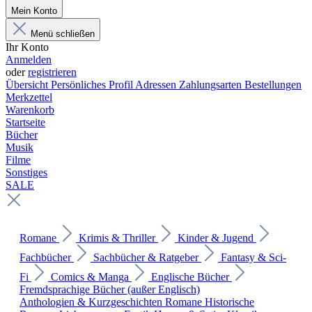
Mein Konto
Menü schließen
Ihr Konto
Anmelden
oder
registrieren
Übersicht
Persönliches Profil
Adressen
Zahlungsarten
Bestellungen
Merkzettel
Warenkorb
Startseite
Bücher
Musik
Filme
Sonstiges
SALE
Romane
Krimis & Thriller
Kinder & Jugend
Fachbücher
Sachbücher & Ratgeber
Fantasy & Sci-
Fi
Comics & Manga
Englische Bücher
Fremdsprachige Bücher (außer Englisch)
Anthologien & Kurzgeschichten
Romane
Historische