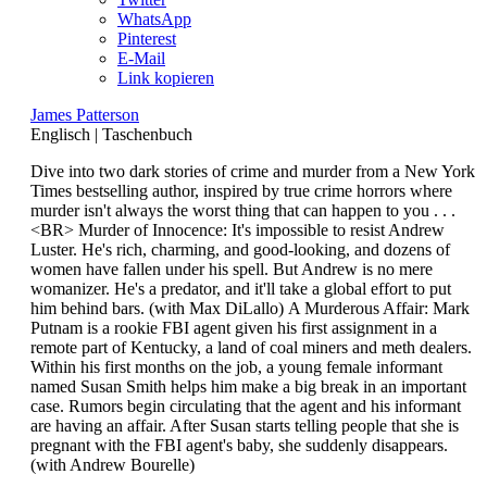
WhatsApp
Pinterest
E-Mail
Link kopieren
James Patterson
Englisch
|
Taschenbuch
Dive into two dark stories of crime and murder from a New York
Times bestselling author, inspired by true crime horrors where
murder isn't always the worst thing that can happen to you . . .
<BR> Murder of Innocence: It's impossible to resist Andrew
Luster. He's rich, charming, and good-looking, and dozens of
women have fallen under his spell. But Andrew is no mere
womanizer. He's a predator, and it'll take a global effort to put
him behind bars. (with Max DiLallo) A Murderous Affair: Mark
Putnam is a rookie FBI agent given his first assignment in a
remote part of Kentucky, a land of coal miners and meth dealers.
Within his first months on the job, a young female informant
named Susan Smith helps him make a big break in an important
case. Rumors begin circulating that the agent and his informant
are having an affair. After Susan starts telling people that she is
pregnant with the FBI agent's baby, she suddenly disappears.
(with Andrew Bourelle)