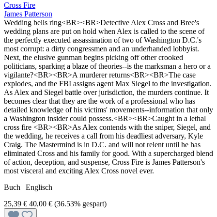
Cross Fire
James Patterson
Wedding bells ring<BR><BR>Detective Alex Cross and Bree's
wedding plans are put on hold when Alex is called to the scene of
the perfectly executed assassination of two of Washington D.C.'s
most corrupt: a dirty congressmen and an underhanded lobbyist.
Next, the elusive gunman begins picking off other crooked
politicians, sparking a blaze of theories--is the marksman a hero or a
vigilante?<BR><BR>A murderer returns<BR><BR>The case
explodes, and the FBI assigns agent Max Siegel to the investigation.
As Alex and Siegel battle over jurisdiction, the murders continue. It
becomes clear that they are the work of a professional who has
detailed knowledge of his victims' movements--information that only
a Washington insider could possess.<BR><BR>Caught in a lethal
cross fire <BR><BR>As Alex contends with the sniper, Siegel, and
the wedding, he receives a call from his deadliest adversary, Kyle
Craig. The Mastermind is in D.C. and will not relent until he has
eliminated Cross and his family for good. With a supercharged blend
of action, deception, and suspense, Cross Fire is James Patterson's
most visceral and exciting Alex Cross novel ever.
Buch | Englisch
25,39 €
40,00 €
(36.53% gespart)