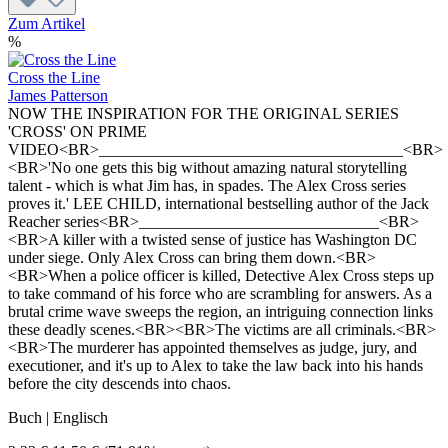
Zum Artikel
%
Cross the Line
James Patterson
NOW THE INSPIRATION FOR THE ORIGINAL SERIES
'CROSS' ON PRIME
VIDEO<BR>______________________________________<BR>
<BR>'No one gets this big without amazing natural storytelling
talent - which is what Jim has, in spades. The Alex Cross series
proves it.' LEE CHILD, international bestselling author of the Jack
Reacher series<BR>______________________________<BR>
<BR>A killer with a twisted sense of justice has Washington DC
under siege. Only Alex Cross can bring them down.<BR>
<BR>When a police officer is killed, Detective Alex Cross steps up
to take command of his force who are scrambling for answers. As a
brutal crime wave sweeps the region, an intriguing connection links
these deadly scenes.<BR><BR>The victims are all criminals.<BR>
<BR>The murderer has appointed themselves as judge, jury, and
executioner, and it's up to Alex to take the law back into his hands
before the city descends into chaos.
Buch | Englisch