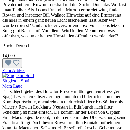
Privatermittlerin Rowan Lockhart mit der Suche. Doch das Werk ist
unauffindbar. Als Jasons Freundin Murron ermordet wird, finden
Rowan und Inspector Bill Wallace Hinweise auf eine Erpressung,
die alles in einem ganz neuen Licht erscheinen lässt. Aber wer
wurde erpresst? Und auch der verworrene Text von Jasons letztem
Song gibt Rätsel auf. Vor allem: Wird in den Memoiren etwas
offenbart, was unter keinen Umständen öffentlich werden darf?
Buch | Deutsch
14,00 €
Zum Artikel
Singleton Soul
Mara Laue
Ein schlechtgehendes Büro für Privatermittlungen, ein stressiger
Spagat zwischen Observierungen und dem Unterrichten an einer
Kampfsportschule, obendrein ein undurchsichtiger Ex-Söldner als
Mieter ¿ Rowan Lockharts Neustart in Edinburgh nach ihrer
Scheidung ist nicht einfach. Da kommt ihr der Brief von Captain
Finn Macrae gerade recht, in dem er sie mit der Überwachung seiner
Frau beauftragt.Doch bevor Rowan mit ihm Kontakt aufnehmen
kann, ist Macrae tot: Selbstmord. Er soll militärische Geheimnisse