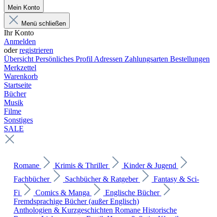
Mein Konto
Menü schließen
Ihr Konto
Anmelden
oder
registrieren
Übersicht
Persönliches Profil
Adressen
Zahlungsarten
Bestellungen
Merkzettel
Warenkorb
Startseite
Bücher
Musik
Filme
Sonstiges
SALE
Romane
Krimis & Thriller
Kinder & Jugend
Fachbücher
Sachbücher & Ratgeber
Fantasy & Sci-
Fi
Comics & Manga
Englische Bücher
Fremdsprachige Bücher (außer Englisch)
Anthologien & Kurzgeschichten
Romane
Historische