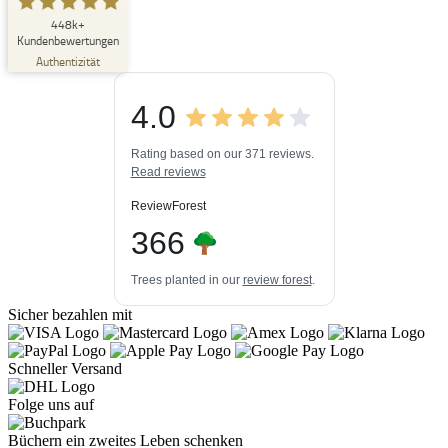
SEHR GUT
448k+
%
33
Kundenbewertungen
Empfehlungen auf
Authentizität
ProvenExpert.com
5,00
/
4,84
4.0
3
448k+
Bewertungen auf
3
Bewertungen von
ProvenExpert.com
Rating based on our 371 reviews.
anderen Quellen
Read reviews
Blick aufs ProvenExpert-Profil werfen
ReviewForest
06.08.2026
366
Trees planted in our
review forest
.
Sicher bezahlen mit
Schneller Versand
Folge uns auf
Büchern ein zweites Leben schenken