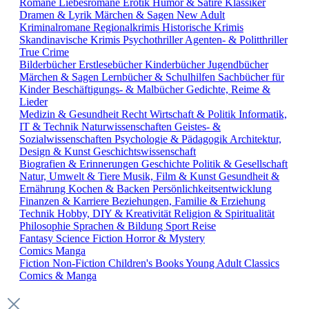
Romane
Liebesromane
Erotik
Humor & Satire
Klassiker
Dramen & Lyrik
Märchen & Sagen
New Adult
Kriminalromane
Regionalkrimis
Historische Krimis
Skandinavische Krimis
Psychothriller
Agenten- & Politthriller
True Crime
Bilderbücher
Erstlesebücher
Kinderbücher
Jugendbücher
Märchen & Sagen
Lernbücher & Schulhilfen
Sachbücher für
Kinder
Beschäftigungs- & Malbücher
Gedichte, Reime &
Lieder
Medizin & Gesundheit
Recht
Wirtschaft & Politik
Informatik,
IT & Technik
Naturwissenschaften
Geistes- &
Sozialwissenschaften
Psychologie & Pädagogik
Architektur,
Design & Kunst
Geschichtswissenschaft
Biografien & Erinnerungen
Geschichte
Politik & Gesellschaft
Natur, Umwelt & Tiere
Musik, Film & Kunst
Gesundheit &
Ernährung
Kochen & Backen
Persönlichkeitsentwicklung
Finanzen & Karriere
Beziehungen, Familie & Erziehung
Technik
Hobby, DIY & Kreativität
Religion & Spiritualität
Philosophie
Sprachen & Bildung
Sport
Reise
Fantasy
Science Fiction
Horror & Mystery
Comics
Manga
Fiction
Non-Fiction
Children's Books
Young Adult
Classics
Comics & Manga