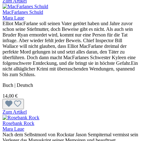
Zum Artikel
MacFarlanes Schuld
Mara Laue
Elliot MacFarlane soll seinen Vater getötet haben und Jahre zuvor
schon seine Stiefmutter, doch Beweise gibt es nicht. Als auch sein
Bruder Ryan ermordet wird, kommt nur eine Person für die Tat
infrage. Aber wieder fehlt jeder Beweis. Chief Inspector Bill
Wallace will nicht glauben, dass Elliot MacFarlane dreimal der
perfekte Mord gelungen ist und setzt alles daran, den Täter zu
überführen. Doch dann macht MacFarlanes Schwester Kyleen eine
folgenschwere Entdeckung, und die bringt sie in höchste Gefahr.Ein
nicht alltäglicher Krimi mit überraschenden Wendungen, spannend
bis zum Schluss.
Buch | Deutsch
14,00 €
Zum Artikel
Rosebank Rock
Mara Laue
Nach dem Selbstmord von Rockstar Jason Sempiternal vermisst sein
Verleger das Manuskript seiner Memoiren und beauftragt