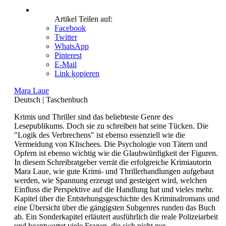
Artikel Teilen auf:
Facebook
Twitter
WhatsApp
Pinterest
E-Mail
Link kopieren
Mara Laue
Deutsch
|
Taschenbuch
Krimis und Thriller sind das beliebteste Genre des
Lesepublikums. Doch sie zu schreiben hat seine Tücken. Die
"Logik des Verbrechens" ist ebenso essenziell wie die
Vermeidung von Klischees. Die Psychologie von Tätern und
Opfern ist ebenso wichtig wie die Glaubwürdigkeit der Figuren.
In diesem Schreibratgeber verrät die erfolgreiche Krimiautorin
Mara Laue, wie gute Krimi- und Thrillerhandlungen aufgebaut
werden, wie Spannung erzeugt und gesteigert wird, welchen
Einfluss die Perspektive auf die Handlung hat und vieles mehr.
Kapitel über die Entstehungsgeschichte des Kriminalromans und
eine Übersicht über die gängigsten Subgenres runden das Buch
ab. Ein Sonderkapitel erläutert ausführlich die reale Polizeiarbeit
und beantwortet viele Fragen, die sich nicht nur