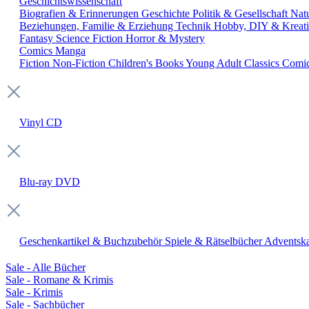
Geschichtswissenschaft
Biografien & Erinnerungen
Geschichte
Politik & Gesellschaft
Nat
Beziehungen, Familie & Erziehung
Technik
Hobby, DIY & Kreati
Fantasy
Science Fiction
Horror & Mystery
Comics
Manga
Fiction
Non-Fiction
Children's Books
Young Adult
Classics
Comi
Vinyl
CD
Blu-ray
DVD
Geschenkartikel & Buchzubehör
Spiele & Rätselbücher
Adventska
Sale - Alle Bücher
Sale - Romane & Krimis
Sale - Krimis
Sale - Sachbücher