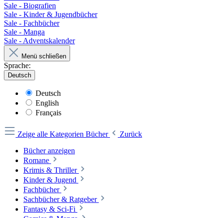
Sale - Biografien
Sale - Kinder & Jugendbücher
Sale - Fachbücher
Sale - Manga
Sale - Adventskalender
Menü schließen
Sprache:
Deutsch
Deutsch
English
Français
Zeige alle Kategorien
Bücher
Zurück
Bücher anzeigen
Romane
Krimis & Thriller
Kinder & Jugend
Fachbücher
Sachbücher & Ratgeber
Fantasy & Sci-Fi