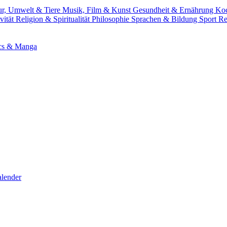
ur, Umwelt & Tiere
Musik, Film & Kunst
Gesundheit & Ernährung
Ko
vität
Religion & Spiritualität
Philosophie
Sprachen & Bildung
Sport
Re
cs & Manga
lender