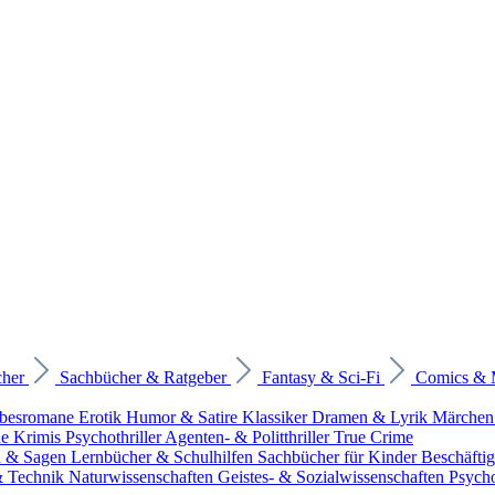
cher
Sachbücher & Ratgeber
Fantasy & Sci-Fi
Comics &
ebesromane
Erotik
Humor & Satire
Klassiker
Dramen & Lyrik
Märchen
he Krimis
Psychothriller
Agenten- & Politthriller
True Crime
n & Sagen
Lernbücher & Schulhilfen
Sachbücher für Kinder
Beschäfti
 & Technik
Naturwissenschaften
Geistes- & Sozialwissenschaften
Psych