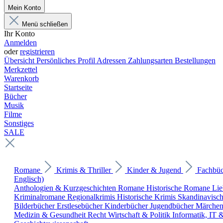
Mein Konto
Menü schließen
Ihr Konto
Anmelden
oder
registrieren
Übersicht
Persönliches Profil
Adressen
Zahlungsarten
Bestellungen
Merkzettel
Warenkorb
Startseite
Bücher
Musik
Filme
Sonstiges
SALE
Romane
Krimis & Thriller
Kinder & Jugend
Fachbü
Englisch)
Anthologien & Kurzgeschichten
Romane
Historische Romane
Li
Kriminalromane
Regionalkrimis
Historische Krimis
Skandinavisc
Bilderbücher
Erstlesebücher
Kinderbücher
Jugendbücher
Märche
Medizin & Gesundheit
Recht
Wirtschaft & Politik
Informatik, IT