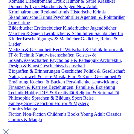
Romane
Liebesromane
Erotik
Humor & Satire
Klassiker
Dramen & Lyrik
Märchen & Sagen
New Adult
Kriminalromane
Regionalkrimis
Historische Krimis
Skandinavische Krimis
Psychothriller
Agenten- & Politthriller
True Crime
Bilderbücher
Erstlesebücher
Kinderbücher
Jugendbücher
Märchen & Sagen
Lernbücher & Schulhilfen
Sachbücher für
Kinder
Beschäftigungs- & Malbücher
Gedichte, Reime &
Lieder
Medizin & Gesundheit
Recht
Wirtschaft & Politik
Informatik,
IT & Technik
Naturwissenschaften
Geistes- &
Sozialwissenschaften
Psychologie & Pädagogik
Architektur,
Design & Kunst
Geschichtswissenschaft
Biografien & Erinnerungen
Geschichte
Politik & Gesellschaft
Natur, Umwelt & Tiere
Musik, Film & Kunst
Gesundheit &
Ernährung
Kochen & Backen
Persönlichkeitsentwicklung
Finanzen & Karriere
Beziehungen, Familie & Erziehung
Technik
Hobby, DIY & Kreativität
Religion & Spiritualität
Philosophie
Sprachen & Bildung
Sport
Reise
Fantasy
Science Fiction
Horror & Mystery
Comics
Manga
Fiction
Non-Fiction
Children's Books
Young Adult
Classics
Comics & Manga