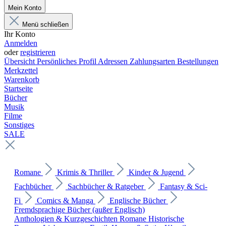
Mein Konto
Menü schließen
Ihr Konto
Anmelden
oder
registrieren
Übersicht
Persönliches Profil
Adressen
Zahlungsarten
Bestellungen
Merkzettel
Warenkorb
Startseite
Bücher
Musik
Filme
Sonstiges
SALE
Romane
Krimis & Thriller
Kinder & Jugend
Fachbücher
Sachbücher & Ratgeber
Fantasy & Sci-
Fi
Comics & Manga
Englische Bücher
Fremdsprachige Bücher (außer Englisch)
Anthologien & Kurzgeschichten
Romane
Historische