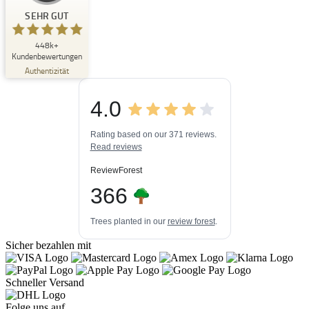
Kundenbewertungen und Erfahrungen zu
Buchpark
SEHR GUT
SEHR GUT
448k+
%
33
Kundenbewertungen
Empfehlungen auf
Authentizität
ProvenExpert.com
5,00
/
4,84
4.0
3
448k+
Bewertungen auf
3
Bewertungen von
ProvenExpert.com
Rating based on our 371 reviews.
anderen Quellen
Read reviews
Blick aufs ProvenExpert-Profil werfen
ReviewForest
06.08.2026
366
Trees planted in our
review forest
.
Sicher bezahlen mit
Schneller Versand
Folge uns auf