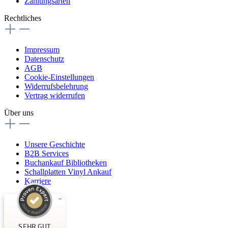
Zahlungsarten
Rechtliches
Impressum
Datenschutz
AGB
Cookie-Einstellungen
Widerrufsbelehrung
Vertrag widerrufen
Über uns
Unsere Geschichte
B2B Services
Buchankauf Bibliotheken
Schallplatten Vinyl Ankauf
Karriere
Kundenbewertungen und Erfahrungen zu
Buchpark
SEHR GUT