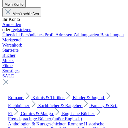
Mein Konto
Menü schließen
Ihr Konto
Anmelden
oder
registrieren
Übersicht
Persönliches Profil
Adressen
Zahlungsarten
Bestellungen
Merkzettel
Warenkorb
Startseite
Bücher
Musik
Filme
Sonstiges
SALE
Romane
Krimis & Thriller
Kinder & Jugend
Fachbücher
Sachbücher & Ratgeber
Fantasy & Sci-
Fi
Comics & Manga
Englische Bücher
Fremdsprachige Bücher (außer Englisch)
Anthologien & Kurzgeschichten
Romane
Historische