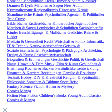
Romane
Liebesromane
Erotik
Humor & Satire
Klassiker
Dramen & Lyrik
Märchen & Sagen
New Adult
Kriminalromane
Regionalkrimis
Historische Krimis
Skandinavische Krimis
Psychothriller
Agenten- & Politthriller
True Crime
Bilderbücher
Erstlesebücher
Kinderbücher
Jugendbücher
Märchen & Sagen
Lernbücher & Schulhilfen
Sachbücher für
Kinder
Beschäftigungs- & Malbücher
Gedichte, Reime &
Lieder
Medizin & Gesundheit
Recht
Wirtschaft & Politik
Informatik,
IT & Technik
Naturwissenschaften
Geistes- &
Sozialwissenschaften
Psychologie & Pädagogik
Architektur,
Design & Kunst
Geschichtswissenschaft
Biografien & Erinnerungen
Geschichte
Politik & Gesellschaft
Natur, Umwelt & Tiere
Musik, Film & Kunst
Gesundheit &
Ernährung
Kochen & Backen
Persönlichkeitsentwicklung
Finanzen & Karriere
Beziehungen, Familie & Erziehung
Technik
Hobby, DIY & Kreativität
Religion & Spiritualität
Philosophie
Sprachen & Bildung
Sport
Reise
Fantasy
Science Fiction
Horror & Mystery
Comics
Manga
Fiction
Non-Fiction
Children's Books
Young Adult
Classics
Comics & Manga