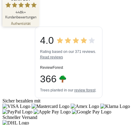
SEHR GUT
448k+
%
33
Kundenbewertungen
Empfehlungen auf
Authentizität
ProvenExpert.com
5,00
/
4,84
4.0
3
448k+
Bewertungen auf
3
Bewertungen von
ProvenExpert.com
Rating based on our 371 reviews.
anderen Quellen
Read reviews
Blick aufs ProvenExpert-Profil werfen
ReviewForest
06.08.2026
366
Trees planted in our
review forest
.
Sicher bezahlen mit
Schneller Versand
Folge uns auf