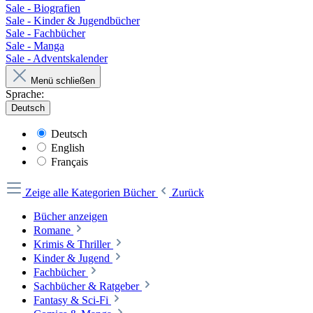
Sale - Biografien
Sale - Kinder & Jugendbücher
Sale - Fachbücher
Sale - Manga
Sale - Adventskalender
Menü schließen
Sprache:
Deutsch
Deutsch
English
Français
Zeige alle Kategorien
Bücher
Zurück
Bücher anzeigen
Romane
Krimis & Thriller
Kinder & Jugend
Fachbücher
Sachbücher & Ratgeber
Fantasy & Sci-Fi