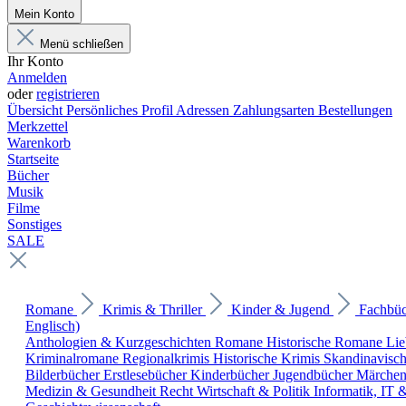
Mein Konto
Menü schließen
Ihr Konto
Anmelden
oder
registrieren
Übersicht
Persönliches Profil
Adressen
Zahlungsarten
Bestellungen
Merkzettel
Warenkorb
Startseite
Bücher
Musik
Filme
Sonstiges
SALE
Romane
Krimis & Thriller
Kinder & Jugend
Fachbü
Englisch)
Anthologien & Kurzgeschichten
Romane
Historische Romane
Li
Kriminalromane
Regionalkrimis
Historische Krimis
Skandinavisc
Bilderbücher
Erstlesebücher
Kinderbücher
Jugendbücher
Märche
Medizin & Gesundheit
Recht
Wirtschaft & Politik
Informatik, IT