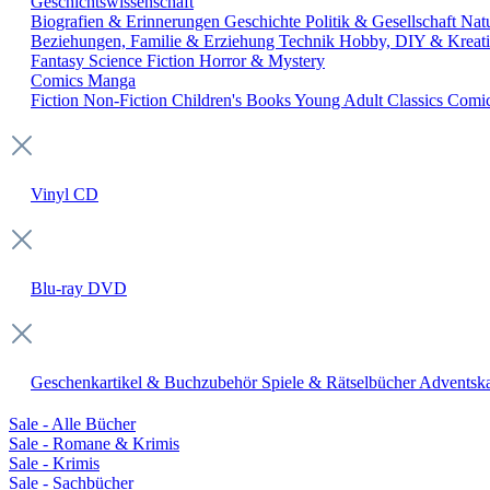
Geschichtswissenschaft
Biografien & Erinnerungen
Geschichte
Politik & Gesellschaft
Nat
Beziehungen, Familie & Erziehung
Technik
Hobby, DIY & Kreati
Fantasy
Science Fiction
Horror & Mystery
Comics
Manga
Fiction
Non-Fiction
Children's Books
Young Adult
Classics
Comi
Vinyl
CD
Blu-ray
DVD
Geschenkartikel & Buchzubehör
Spiele & Rätselbücher
Adventska
Sale - Alle Bücher
Sale - Romane & Krimis
Sale - Krimis
Sale - Sachbücher