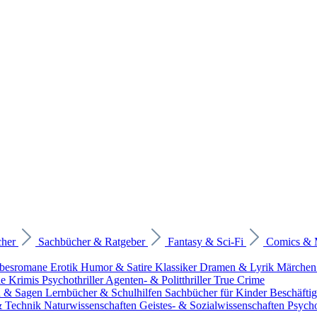
cher
Sachbücher & Ratgeber
Fantasy & Sci-Fi
Comics &
ebesromane
Erotik
Humor & Satire
Klassiker
Dramen & Lyrik
Märchen
he Krimis
Psychothriller
Agenten- & Politthriller
True Crime
n & Sagen
Lernbücher & Schulhilfen
Sachbücher für Kinder
Beschäfti
 & Technik
Naturwissenschaften
Geistes- & Sozialwissenschaften
Psych