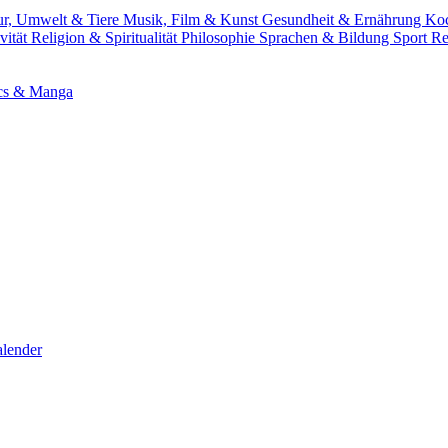
ur, Umwelt & Tiere
Musik, Film & Kunst
Gesundheit & Ernährung
Ko
vität
Religion & Spiritualität
Philosophie
Sprachen & Bildung
Sport
Re
cs & Manga
lender