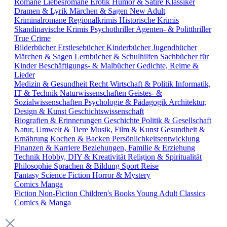
Romane
Liebesromane
Erotik
Humor & Satire
Klassiker
Dramen & Lyrik
Märchen & Sagen
New Adult
Kriminalromane
Regionalkrimis
Historische Krimis
Skandinavische Krimis
Psychothriller
Agenten- & Politthriller
True Crime
Bilderbücher
Erstlesebücher
Kinderbücher
Jugendbücher
Märchen & Sagen
Lernbücher & Schulhilfen
Sachbücher für
Kinder
Beschäftigungs- & Malbücher
Gedichte, Reime &
Lieder
Medizin & Gesundheit
Recht
Wirtschaft & Politik
Informatik,
IT & Technik
Naturwissenschaften
Geistes- &
Sozialwissenschaften
Psychologie & Pädagogik
Architektur,
Design & Kunst
Geschichtswissenschaft
Biografien & Erinnerungen
Geschichte
Politik & Gesellschaft
Natur, Umwelt & Tiere
Musik, Film & Kunst
Gesundheit &
Ernährung
Kochen & Backen
Persönlichkeitsentwicklung
Finanzen & Karriere
Beziehungen, Familie & Erziehung
Technik
Hobby, DIY & Kreativität
Religion & Spiritualität
Philosophie
Sprachen & Bildung
Sport
Reise
Fantasy
Science Fiction
Horror & Mystery
Comics
Manga
Fiction
Non-Fiction
Children's Books
Young Adult
Classics
Comics & Manga