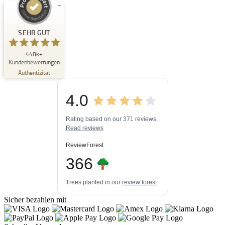
Kundenbewertungen und Erfahrungen zu
Buchpark
SEHR GUT
SEHR GUT
448k+
%
33
Kundenbewertungen
Empfehlungen auf
Authentizität
ProvenExpert.com
5,00
/
4,84
4.0
3
448k+
Bewertungen auf
3
Bewertungen von
ProvenExpert.com
Rating based on our 371 reviews.
anderen Quellen
Read reviews
Blick aufs ProvenExpert-Profil werfen
ReviewForest
06.08.2026
366
Trees planted in our
review forest
.
Sicher bezahlen mit