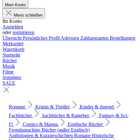
Mein Konto
Menü schließen
Ihr Konto
Anmelden
oder
registrieren
Übersicht
Persönliches Profil
Adressen
Zahlungsarten
Bestellungen
Merkzettel
Warenkorb
Startseite
Bücher
Musik
Filme
Sonstiges
SALE
Romane
Krimis & Thriller
Kinder & Jugend
Fachbücher
Sachbücher & Ratgeber
Fantasy & Sci-
Fi
Comics & Manga
Englische Bücher
Fremdsprachige Bücher (außer Englisch)
Anthologien & Kurzgeschichten
Romane
Historische