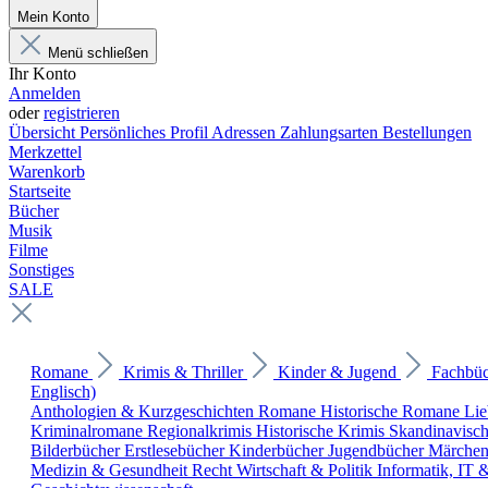
Mein Konto
Menü schließen
Ihr Konto
Anmelden
oder
registrieren
Übersicht
Persönliches Profil
Adressen
Zahlungsarten
Bestellungen
Merkzettel
Warenkorb
Startseite
Bücher
Musik
Filme
Sonstiges
SALE
Romane
Krimis & Thriller
Kinder & Jugend
Fachbü
Englisch)
Anthologien & Kurzgeschichten
Romane
Historische Romane
Li
Kriminalromane
Regionalkrimis
Historische Krimis
Skandinavisc
Bilderbücher
Erstlesebücher
Kinderbücher
Jugendbücher
Märche
Medizin & Gesundheit
Recht
Wirtschaft & Politik
Informatik, IT