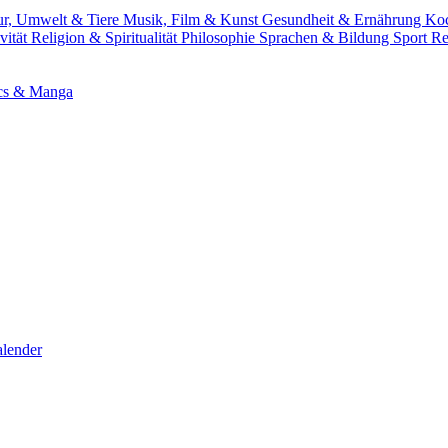
ur, Umwelt & Tiere
Musik, Film & Kunst
Gesundheit & Ernährung
Ko
vität
Religion & Spiritualität
Philosophie
Sprachen & Bildung
Sport
Re
cs & Manga
lender