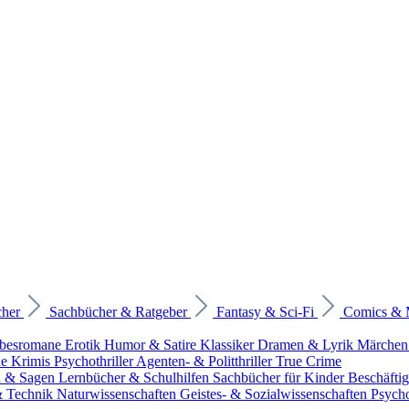
cher
Sachbücher & Ratgeber
Fantasy & Sci-Fi
Comics &
ebesromane
Erotik
Humor & Satire
Klassiker
Dramen & Lyrik
Märchen
he Krimis
Psychothriller
Agenten- & Politthriller
True Crime
n & Sagen
Lernbücher & Schulhilfen
Sachbücher für Kinder
Beschäfti
 & Technik
Naturwissenschaften
Geistes- & Sozialwissenschaften
Psych