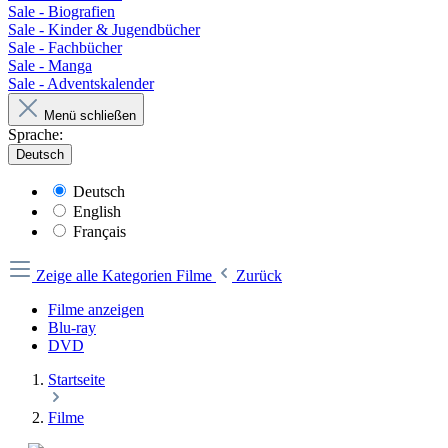
Sale - Biografien
Sale - Kinder & Jugendbücher
Sale - Fachbücher
Sale - Manga
Sale - Adventskalender
Menü schließen
Sprache:
Deutsch
Deutsch
English
Français
Zeige alle Kategorien
Filme
Zurück
Filme anzeigen
Blu-ray
DVD
Startseite
Filme