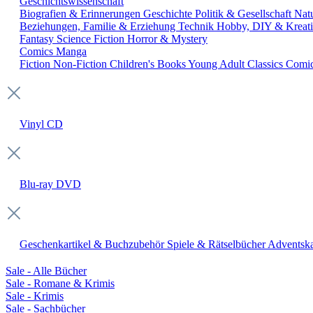
Geschichtswissenschaft
Biografien & Erinnerungen
Geschichte
Politik & Gesellschaft
Nat
Beziehungen, Familie & Erziehung
Technik
Hobby, DIY & Kreati
Fantasy
Science Fiction
Horror & Mystery
Comics
Manga
Fiction
Non-Fiction
Children's Books
Young Adult
Classics
Comi
Vinyl
CD
Blu-ray
DVD
Geschenkartikel & Buchzubehör
Spiele & Rätselbücher
Adventska
Sale - Alle Bücher
Sale - Romane & Krimis
Sale - Krimis
Sale - Sachbücher