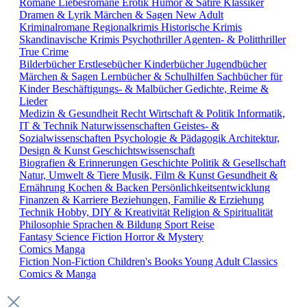
Romane
Liebesromane
Erotik
Humor & Satire
Klassiker
Dramen & Lyrik
Märchen & Sagen
New Adult
Kriminalromane
Regionalkrimis
Historische Krimis
Skandinavische Krimis
Psychothriller
Agenten- & Politthriller
True Crime
Bilderbücher
Erstlesebücher
Kinderbücher
Jugendbücher
Märchen & Sagen
Lernbücher & Schulhilfen
Sachbücher für
Kinder
Beschäftigungs- & Malbücher
Gedichte, Reime &
Lieder
Medizin & Gesundheit
Recht
Wirtschaft & Politik
Informatik,
IT & Technik
Naturwissenschaften
Geistes- &
Sozialwissenschaften
Psychologie & Pädagogik
Architektur,
Design & Kunst
Geschichtswissenschaft
Biografien & Erinnerungen
Geschichte
Politik & Gesellschaft
Natur, Umwelt & Tiere
Musik, Film & Kunst
Gesundheit &
Ernährung
Kochen & Backen
Persönlichkeitsentwicklung
Finanzen & Karriere
Beziehungen, Familie & Erziehung
Technik
Hobby, DIY & Kreativität
Religion & Spiritualität
Philosophie
Sprachen & Bildung
Sport
Reise
Fantasy
Science Fiction
Horror & Mystery
Comics
Manga
Fiction
Non-Fiction
Children's Books
Young Adult
Classics
Comics & Manga