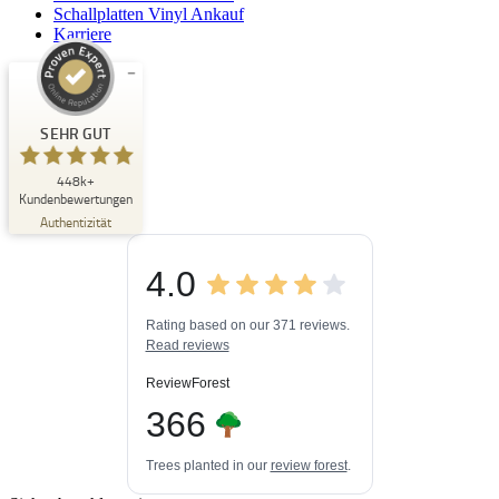
Schallplatten Vinyl Ankauf
Karriere
Kundenbewertungen und Erfahrungen zu
Buchpark
SEHR GUT
SEHR GUT
448k+
%
33
Kundenbewertungen
Empfehlungen auf
Authentizität
ProvenExpert.com
5,00
/
4,84
4.0
3
448k+
Bewertungen auf
3
Bewertungen von
ProvenExpert.com
Rating based on our 371 reviews.
anderen Quellen
Read reviews
Blick aufs ProvenExpert-Profil werfen
ReviewForest
06.08.2026
366
Trees planted in our
review forest
.