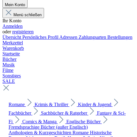
Mein Konto
Menü schließen
Ihr Konto
Anmelden
oder
registrieren
Übersicht
Persönliches Profil
Adressen
Zahlungsarten
Bestellungen
Merkzettel
Warenkorb
Startseite
Bücher
Musik
Filme
Sonstiges
SALE
Romane
Krimis & Thriller
Kinder & Jugend
Fachbücher
Sachbücher & Ratgeber
Fantasy & Sci-
Fi
Comics & Manga
Englische Bücher
Fremdsprachige Bücher (außer Englisch)
Anthologien & Kurzgeschichten
Romane
Historische