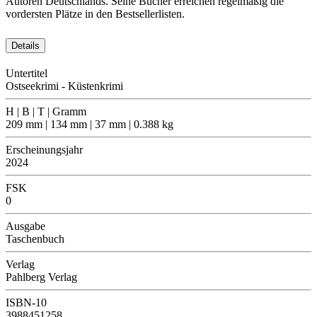
Autoren Deutschlands. Seine Bücher erreichen regelmäßig die
vordersten Plätze in den Bestsellerlisten.
Details
Untertitel
Ostseekrimi - Küstenkrimi
H | B | T | Gramm
209 mm | 134 mm | 37 mm | 0.388 kg
Erscheinungsjahr
2024
FSK
0
Ausgabe
Taschenbuch
Verlag
Pahlberg Verlag
ISBN-10
3988451258