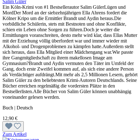
Salim Güler
Ein Köln-Krimi von #1 Bestsellerautor Salim GülerLügen und
MordDer Mord an der siebzehnjährigen Ella Ahrens fordert die
Kölner Kripo um die Ermittler Brandt und Aydin heraus.Die
vorbildliche Schülerin, stets mit Bestnoten und ohne Konflikte,
schien ein Leben ohne Sorgen zu führen.Doch je weiter die
Ermittlungen voranschreiten, desto mehr wird klar, dass Ellas Mutter
mit der Erziehung völlig überfordert war und immer wieder mit
Alkohol- und Drogenproblemen zu kämpfen hatte.Außerdem stellt
sich heraus, dass Ella Mitglied einer Mädchengang war.Wie passte
ihre Gangmitgliedschaft zu ihrem makellosen Image am
Gymnasium?Brandt und Aydin vermuten den Täter im Umfeld der
Gang, doch erste Zweifel kommen auf, als sich eine andere Person
als Verdächtiger aufdrängt.Mit mehr als 2,5 Millionen Lesern, gehört
Salim Güler zu den beliebtesten Krimi-Autoren Deutschlands. Seine
Bücher erreichen regelmäßig die vordersten Plätze in den
Bestsellerlisten.Alle Bücher von Salim Güler können unabhängig
voneinander gelesen werden.
Buch | Deutsch
12,90 €
Zum Artikel