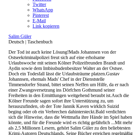
Twitter
WhatsApp
Pinterest
E-Mail
Link kopieren
Salim Güler
Deutsch
|
Taschenbuch
Der Tod ist auch keine Lösung!Mads Johannsen von der
Ostseekriminalpolizei freut sich auf eine erholsame
Urlaubswoche mit seinen Kölner Polizeifreunden Brandt und
Aydin sowie dem Imbissbudenbesitzer Walter an der Ostsee.
Doch ein Todesfall lässt die Urlaubsträume platzen.Gustav
Johannsen, ehemals Mads' Chef in der Dienststelle
Timmendorfer Strand, bittet seinen Neffen um Hilfe, da er nach
einer Zwangsversetzung ins Dörfchen Gothmund seiner
Freiheiten in den Ermittlungen weitgehend beraubt ist.Auch die
Kölner Freunde sagen sofort ihre Unterstützung zu, um
herauszufinden, ob der Tote Jannik Kaven wirklich Suizid
beging oder ob ein Verbrechen dahintersteckt.Bald verdichten
sich die Hinweise, dass die Wettmafia ihre Hände im Spiel haben
könnte, und für die Freunde wird es richtig gefährlich ...Mit mehr
als 2,5 Millionen Lesern, gehört Salim Güler zu den beliebtesten
Krimi-Autoren Deutschlands. Seine Bücher erreichen regelmäßig