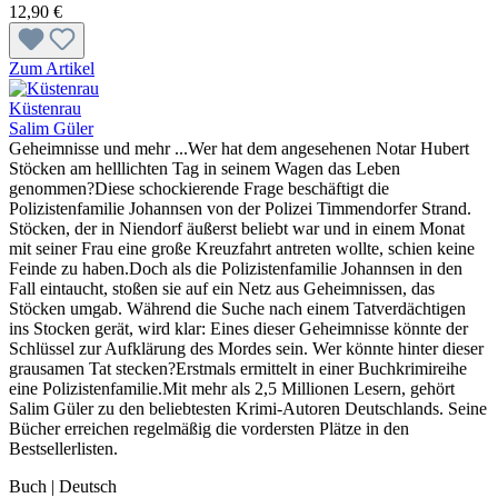
12,90 €
Zum Artikel
Küstenrau
Salim Güler
Geheimnisse und mehr ...Wer hat dem angesehenen Notar Hubert
Stöcken am helllichten Tag in seinem Wagen das Leben
genommen?Diese schockierende Frage beschäftigt die
Polizistenfamilie Johannsen von der Polizei Timmendorfer Strand.
Stöcken, der in Niendorf äußerst beliebt war und in einem Monat
mit seiner Frau eine große Kreuzfahrt antreten wollte, schien keine
Feinde zu haben.Doch als die Polizistenfamilie Johannsen in den
Fall eintaucht, stoßen sie auf ein Netz aus Geheimnissen, das
Stöcken umgab. Während die Suche nach einem Tatverdächtigen
ins Stocken gerät, wird klar: Eines dieser Geheimnisse könnte der
Schlüssel zur Aufklärung des Mordes sein. Wer könnte hinter dieser
grausamen Tat stecken?Erstmals ermittelt in einer Buchkrimireihe
eine Polizistenfamilie.Mit mehr als 2,5 Millionen Lesern, gehört
Salim Güler zu den beliebtesten Krimi-Autoren Deutschlands. Seine
Bücher erreichen regelmäßig die vordersten Plätze in den
Bestsellerlisten.
Buch | Deutsch