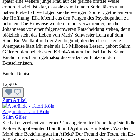
später eine weitere junge Frau auf die gleiche brutale Weise
ermordet wird, ist klar, dass sie es mit einem Serientäter zu tun
haben.Fieberhaft verfolgen sie die wenigen Spuren, getrieben von
der Hoffnung, Ella lebend aus den Fängen des Psychopathen zu
befreien. Die Hinweise werden immer verwirrender, bis die
Johannsens vor einer folgenschweren Entscheidung stehen, denn
plötzlich steht das Leben von Mads' Schwester Lena auf dem
Spiel.Ein Wettlauf mit der Zeit beginnt, der dem Leser keine
Atempause lässt.Mit mehr als 1,5 Millionen Lesern, gehört Salim
Güler zu den beliebtesten Krimi-Autoren Deutschlands. Seine
Bücher erreichen regelmäßig die vordersten Plätze in den
Bestsellerlisten.
Buch | Deutsch
12,90 €
Zum Artikel
Abgründe - Tatort Köln
Salim Güler
Sie hat es verdient zu sterben!Ein abgetrennter Frauenkopf stellt die
Kölner Kripobeamten Brandt und Aydin vor ein Rätsel. War der
Mord eine Beziehungstat im Affekt? Der Freund der Toten, ein Ex-
Fußballprofi, musste aufgrund einer schweren Verletzung seine