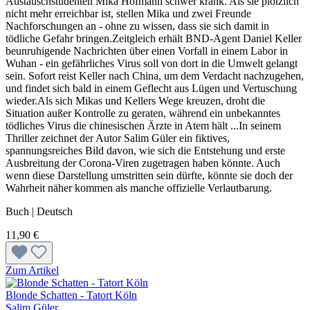
Austauschstudenten Mika Hofmann schwer krank. Als sie plötzlich
nicht mehr erreichbar ist, stellen Mika und zwei Freunde
Nachforschungen an - ohne zu wissen, dass sie sich damit in
tödliche Gefahr bringen.Zeitgleich erhält BND-Agent Daniel Keller
beunruhigende Nachrichten über einen Vorfall in einem Labor in
Wuhan - ein gefährliches Virus soll von dort in die Umwelt gelangt
sein. Sofort reist Keller nach China, um dem Verdacht nachzugehen,
und findet sich bald in einem Geflecht aus Lügen und Vertuschung
wieder.Als sich Mikas und Kellers Wege kreuzen, droht die
Situation außer Kontrolle zu geraten, während ein unbekanntes
tödliches Virus die chinesischen Ärzte in Atem hält ...In seinem
Thriller zeichnet der Autor Salim Güler ein fiktives,
spannungsreiches Bild davon, wie sich die Entstehung und erste
Ausbreitung der Corona-Viren zugetragen haben könnte. Auch
wenn diese Darstellung umstritten sein dürfte, könnte sie doch der
Wahrheit näher kommen als manche offizielle Verlautbarung.
Buch | Deutsch
11,90 €
Zum Artikel
Blonde Schatten - Tatort Köln
Salim Güler