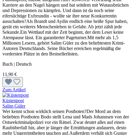
Karriere an den Nagel hängen und hat seitdem mit Wutausbrüchen
und Depressionen zu kämpfen. Und dann ist da noch seine
eifersüchtige Exfreundin - wollte sie ihre neue Konkurrentin
ausschalten?Als Brandt und Aydin endlich eine heiße Spur haben,
gerät ein weiteres Menschenleben in Gefahr. Ab jetzt zählt jede
Sekunde.Ein Wettlauf mit der Zeit beginnt, der dem Leser keine
Atempause lässt. Ein garantierter Pageturner.Mit mehr als 1,5
Millionen Lesern, gehört Salim Güler zu den beliebtesten Krimi-
Autoren Deutschlands. Seine Bücher erreichen regelmäßig die
vordersten Plätze in den Bestsellerlisten.
Buch | Deutsch
11,90 €
Zum Artikel
Küstenpost
Salim Güler
Wer kennt schon wirklich seinen Postboten?Der Mord an dem
beliebten Postboten Bodo stellt Lena und Mads Johannsen von der
Ostseekriminalpolizei vor ein Rätsel. Zwar deutet alles auf einen
Raubüberfall hin, aber je länger die Ermittlungen andauern, desto
mehr Ungereimtheiten tauchen auf.Außerdem verhält sich Gustav