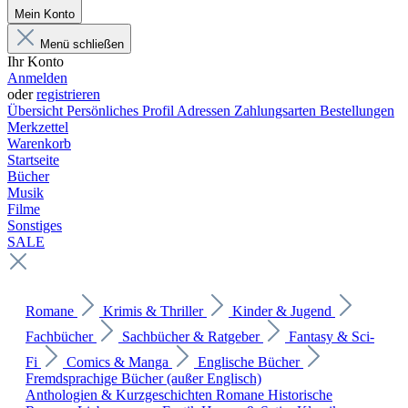
Mein Konto
Menü schließen
Ihr Konto
Anmelden
oder
registrieren
Übersicht
Persönliches Profil
Adressen
Zahlungsarten
Bestellungen
Merkzettel
Warenkorb
Startseite
Bücher
Musik
Filme
Sonstiges
SALE
Romane
Krimis & Thriller
Kinder & Jugend
Fachbücher
Sachbücher & Ratgeber
Fantasy & Sci-
Fi
Comics & Manga
Englische Bücher
Fremdsprachige Bücher (außer Englisch)
Anthologien & Kurzgeschichten
Romane
Historische