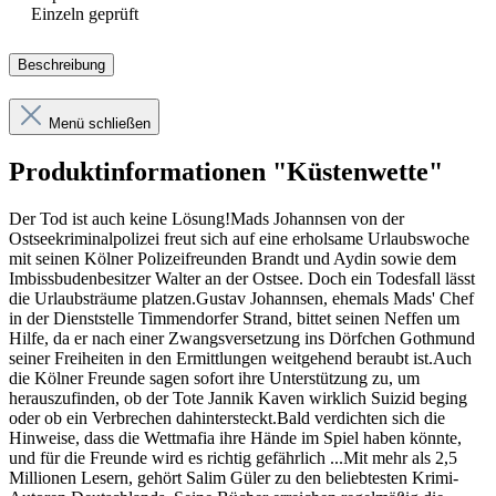
Einzeln geprüft
Beschreibung
Menü schließen
Produktinformationen "Küstenwette"
Der Tod ist auch keine Lösung!Mads Johannsen von der
Ostseekriminalpolizei freut sich auf eine erholsame Urlaubswoche
mit seinen Kölner Polizeifreunden Brandt und Aydin sowie dem
Imbissbudenbesitzer Walter an der Ostsee. Doch ein Todesfall lässt
die Urlaubsträume platzen.Gustav Johannsen, ehemals Mads' Chef
in der Dienststelle Timmendorfer Strand, bittet seinen Neffen um
Hilfe, da er nach einer Zwangsversetzung ins Dörfchen Gothmund
seiner Freiheiten in den Ermittlungen weitgehend beraubt ist.Auch
die Kölner Freunde sagen sofort ihre Unterstützung zu, um
herauszufinden, ob der Tote Jannik Kaven wirklich Suizid beging
oder ob ein Verbrechen dahintersteckt.Bald verdichten sich die
Hinweise, dass die Wettmafia ihre Hände im Spiel haben könnte,
und für die Freunde wird es richtig gefährlich ...Mit mehr als 2,5
Millionen Lesern, gehört Salim Güler zu den beliebtesten Krimi-