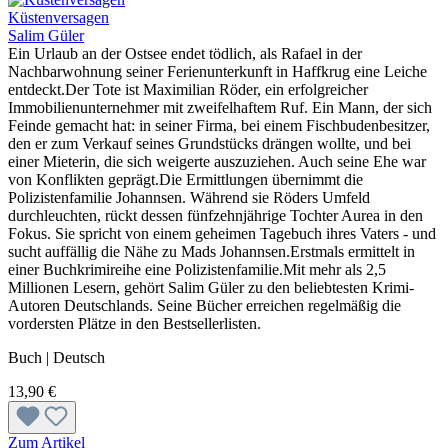
Küstenversagen
Salim Güler
Ein Urlaub an der Ostsee endet tödlich, als Rafael in der
Nachbarwohnung seiner Ferienunterkunft in Haffkrug eine Leiche
entdeckt.Der Tote ist Maximilian Röder, ein erfolgreicher
Immobilienunternehmer mit zweifelhaftem Ruf. Ein Mann, der sich
Feinde gemacht hat: in seiner Firma, bei einem Fischbudenbesitzer,
den er zum Verkauf seines Grundstücks drängen wollte, und bei
einer Mieterin, die sich weigerte auszuziehen. Auch seine Ehe war
von Konflikten geprägt.Die Ermittlungen übernimmt die
Polizistenfamilie Johannsen. Während sie Röders Umfeld
durchleuchten, rückt dessen fünfzehnjährige Tochter Aurea in den
Fokus. Sie spricht von einem geheimen Tagebuch ihres Vaters - und
sucht auffällig die Nähe zu Mads Johannsen.Erstmals ermittelt in
einer Buchkrimireihe eine Polizistenfamilie.Mit mehr als 2,5
Millionen Lesern, gehört Salim Güler zu den beliebtesten Krimi-
Autoren Deutschlands. Seine Bücher erreichen regelmäßig die
vordersten Plätze in den Bestsellerlisten.
Buch | Deutsch
13,90 €
Zum Artikel