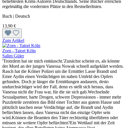
beliebtesten Krimi-Autoren Deutschlands. Seine Bücher erreichen
regelmäßig die vordersten Plätze in den Bestsellerlisten.
Buch | Deutsch
13,90 €
Zum Artikel
Zorn - Tatort Köln
Salim Güler
'Trotzdem hat sie mich enttäuscht.'Zunächst scheint es, als könnte
der Mord an der jungen Vanessa Nowak schnell aufgeklärt werden.
Rasch hat die Kölner Polizei um die Ermittler Lasse Brandt und
Emre Aydin einen Verdächtigen im nahen Umfeld des Opfers
gefunden. Doch je länger die Ermittlungen andauern, desto
undurchsichtiger wird der Fall, denn es stellt sich heraus, dass
Vanessa nicht die Frau war, für die sie sich gab.Wechselnde
Sexualpartner, harte Drogen, schwere Depressionen - immer mehr
Puzzleteile zerstören das Bild einer Tochter aus gutem Hause und
plötzlich tauchen neue Verdächtige auf, die Brandt und Aydin
befürchten lassen, dass Vanessa nicht das einzige Opfer sein
wird.Können die Beamten den Täter rechtzeitig überführen oder
müssen sie weitere Opfer befürchten?Ein Wettlauf mit der Zeit
beginnt, der allen Beteiligten keine Atempause lässt.