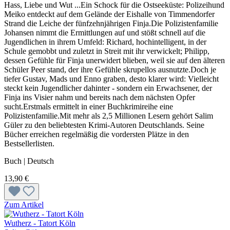
Hass, Liebe und Wut ...Ein Schock für die Ostseeküste: Polizeihund
Meiko entdeckt auf dem Gelände der Eishalle von Timmendorfer
Strand die Leiche der fünfzehnjährigen Finja.Die Polizistenfamilie
Johansen nimmt die Ermittlungen auf und stößt schnell auf die
Jugendlichen in ihrem Umfeld: Richard, hochintelligent, in der
Schule gemobbt und zuletzt in Streit mit ihr verwickelt; Philipp,
dessen Gefühle für Finja unerwidert blieben, weil sie auf den älteren
Schüler Peer stand, der ihre Gefühle skrupellos ausnutzte.Doch je
tiefer Gustav, Mads und Enno graben, desto klarer wird: Vielleicht
steckt kein Jugendlicher dahinter - sondern ein Erwachsener, der
Finja ins Visier nahm und bereits nach dem nächsten Opfer
sucht.Erstmals ermittelt in einer Buchkrimireihe eine
Polizistenfamilie.Mit mehr als 2,5 Millionen Lesern gehört Salim
Güler zu den beliebtesten Krimi-Autoren Deutschlands. Seine
Bücher erreichen regelmäßig die vordersten Plätze in den
Bestsellerlisten.
Buch | Deutsch
13,90 €
Zum Artikel
Wutherz - Tatort Köln