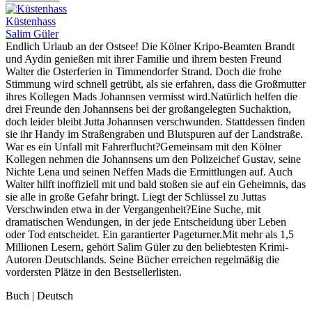
Küstenhass
Salim Güler
Endlich Urlaub an der Ostsee! Die Kölner Kripo-Beamten Brandt
und Aydin genießen mit ihrer Familie und ihrem besten Freund
Walter die Osterferien in Timmendorfer Strand. Doch die frohe
Stimmung wird schnell getrübt, als sie erfahren, dass die Großmutter
ihres Kollegen Mads Johannsen vermisst wird.Natürlich helfen die
drei Freunde den Johannsens bei der großangelegten Suchaktion,
doch leider bleibt Jutta Johannsen verschwunden. Stattdessen finden
sie ihr Handy im Straßengraben und Blutspuren auf der Landstraße.
War es ein Unfall mit Fahrerflucht?Gemeinsam mit den Kölner
Kollegen nehmen die Johannsens um den Polizeichef Gustav, seine
Nichte Lena und seinen Neffen Mads die Ermittlungen auf. Auch
Walter hilft inoffiziell mit und bald stoßen sie auf ein Geheimnis, das
sie alle in große Gefahr bringt. Liegt der Schlüssel zu Juttas
Verschwinden etwa in der Vergangenheit?Eine Suche, mit
dramatischen Wendungen, in der jede Entscheidung über Leben
oder Tod entscheidet. Ein garantierter Pageturner.Mit mehr als 1,5
Millionen Lesern, gehört Salim Güler zu den beliebtesten Krimi-
Autoren Deutschlands. Seine Bücher erreichen regelmäßig die
vordersten Plätze in den Bestsellerlisten.
Buch | Deutsch