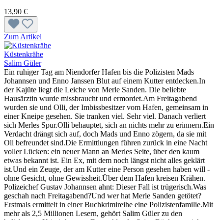
13,90 €
Zum Artikel
Küstenkrähe
Salim Güler
Ein ruhiger Tag am Niendorfer Hafen bis die Polizisten Mads
Johannsen und Enno Janssen Blut auf einem Kutter entdecken.In
der Kajüte liegt die Leiche von Merle Sanden. Die beliebte
Hausärztin wurde missbraucht und ermordet.Am Freitagabend
wurden sie und Olli, der Imbissbesitzer vom Hafen, gemeinsam in
einer Kneipe gesehen. Sie tranken viel. Sehr viel. Danach verliert
sich Merles Spur.Olli behauptet, sich an nichts mehr zu erinnern.Ein
Verdacht drängt sich auf, doch Mads und Enno zögern, da sie mit
Oli befreundet sind.Die Ermittlungen führen zurück in eine Nacht
voller Lücken: ein neuer Mann an Merles Seite, über den kaum
etwas bekannt ist. Ein Ex, mit dem noch längst nicht alles geklärt
ist.Und ein Zeuge, der am Kutter eine Person gesehen haben will -
ohne Gesicht, ohne Gewissheit.Über dem Hafen kreisen Krähen.
Polizeichef Gustav Johannsen ahnt: Dieser Fall ist trügerisch.Was
geschah nach Freitagabend?Und wer hat Merle Sanden getötet?
Erstmals ermittelt in einer Buchkrimireihe eine Polizistenfamilie.Mit
mehr als 2,5 Millionen Lesern, gehört Salim Güler zu den