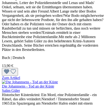
Johannsen, Leiter der Polizeidienststelle und Lenas und Mads'
Onkel, seltsam, seit sie die Ermittlungen übernommen haben.
Wissen er und sein alter Freund Albert Lange mehr über Bodos
Vergangenheit, als sie preisgeben wollen?War Bodo möglicherweise
gar nicht der liebenswerte Postbote, für den ihn alle gehalten haben?
Oder haben es die Polizisten von der Ostsee doch mit einem
Raubüberfall zu tun und müssen sie befürchten, dass noch weitere
Menschen sterben werden?Erstmals ermittelt in einer
Buchkrimireihe eine Polizistenfamilie.Mit mehr als 2 Millionen
Lesern, gehört Salim Güler zu den beliebtesten Krimi-Autoren
Deutschlands. Seine Bücher erreichen regelmäßig die vordersten
Plätze in den Bestsellerlisten.
Buch | Deutsch
13,90 €
Zum Artikel
Die Johannsens - Tod an der Küste
Salim Güler
Historischer Küstenkrimi: Ein Mord, eine Polizistenfamilie - ein
Rätsel, das alles verändert.Niendorf / Timmendorfer Strand
1965:Ein Spaziergang am Niendorfer Hafen endet mit einem