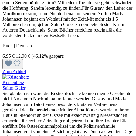
einem Serienmörder zu tun? Mit jedem Tag, der vergeht, schwindet
die Hoffnung, Sandra lebendig zu finden.Für Gustav, den Leiter der
Mordkommission, seine Nichte Lena und seinem Neffen Mads
Johannsen beginnt ein Wettlauf mit der Zeit.Mit mehr als 1,5
Millionen Lesern, gehört Salim Güler zu den beliebtesten Krimi-
Autoren Deutschlands. Seine Bücher erreichen regelmäßig die
vordersten Plätze in den Bestsellerlisten.
Buch | Deutsch
6,95 €
12,90 €
(46.12% gespart)
Zum Artikel
Küstenherz
Salim Güler
Sie glauben ich wäre die Bestie, doch sie kennen meine Geschichte
nicht.An einem Nachmittag im Januar werden Gustav und Mads
Johannsen zum Tatort eines besonders brutalen Verbrechens
gerufen. Die alleinerziehende Mutter Alma Jöhnck wurde in ihrem
Haus in Niendorf an der Ostsee mit exakt zwanzig Messerstichen
ermordet, ihr rechter Zeigefinger abgetrennt und ihre Tochter Ella
entführt.Die Ostseekriminalpolizei um die Polizistenfamilie
Johannsen geht von einer Beziehungstat aus. Doch als wenige Tage