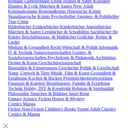
Romane
Liebesromane
Erotik
Humor & Satire
Klassiker
Dramen & Lyrik
Märchen & Sagen
New Adult
Kriminalromane
Regionalkrimis
Historische Krimis
Skandinavische Krimis
Psychothriller
Agenten- & Politthriller
True Crime
Bilderbücher
Erstlesebücher
Kinderbücher
Jugendbücher
Märchen & Sagen
Lernbücher & Schulhilfen
Sachbücher für
Kinder
Beschäftigungs- & Malbücher
Gedichte, Reime &
Lieder
Medizin & Gesundheit
Recht
Wirtschaft & Politik
Informatik,
IT & Technik
Naturwissenschaften
Geistes- &
Sozialwissenschaften
Psychologie & Pädagogik
Architektur,
Design & Kunst
Geschichtswissenschaft
Biografien & Erinnerungen
Geschichte
Politik & Gesellschaft
Natur, Umwelt & Tiere
Musik, Film & Kunst
Gesundheit &
Ernährung
Kochen & Backen
Persönlichkeitsentwicklung
Finanzen & Karriere
Beziehungen, Familie & Erziehung
Technik
Hobby, DIY & Kreativität
Religion & Spiritualität
Philosophie
Sprachen & Bildung
Sport
Reise
Fantasy
Science Fiction
Horror & Mystery
Comics
Manga
Fiction
Non-Fiction
Children's Books
Young Adult
Classics
Comics & Manga