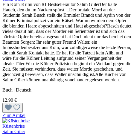
Ein Köln-Krimi von #1 Bestsellerautor Salim GülerDer kalte
Hauch, den du im Nacken spürst ...Der brutale Mord an der
Studentin Sarah Busch stellt die Ermittler Brandt und Aydin von der
Kölner Kriminalpolizei vor ein Rätsel. Warum wurden dem Opfer
die blonden Haare abgeschnitten und Haut abgeschabt?Rasch deutet
vieles darauf hin, dass der Mörder ein Serientäter ist und sich das
nächste Opfer bereits ausgesucht hat.Doch nicht nur das bereitet den
Beamten Sorgen: Ihr sehr guter Freund Walter, ein
Imbissbudenbesitzer aus Köln, war zufälligerweise die letzte Person,
die mit Sarah Kontakt hatte. Er hat für die Tatzeit kein Alibi und
wäre für die Kölner Leitung aufgrund seiner Vergangenheit der
ideale Täter.Für die Kölner Polizisten beginnt ein Wettlauf gegen die
Zeit. Sie müssen verhindern, dass weiter Morde geschehen, und
gleichzeitig beweisen, dass Walter unschuldig ist.Alle Bücher von
Salim Güler können unabhängig voneinander gelesen werden.
Buch | Deutsch
12,90 €
Zum Artikel
Küstenbrise
Salim Güler