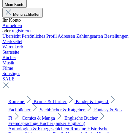
Mein Konto
Menü schließen
Ihr Konto
Anmelden
oder
registrieren
Übersicht
Persönliches Profil
Adressen
Zahlungsarten
Bestellungen
Merkzettel
Warenkorb
Startseite
Bücher
Musik
Filme
Sonstiges
SALE
Romane
Krimis & Thriller
Kinder & Jugend
Fachbücher
Sachbücher & Ratgeber
Fantasy & Sci-
Fi
Comics & Manga
Englische Bücher
Fremdsprachige Bücher (außer Englisch)
Anthologien & Kurzgeschichten
Romane
Historische