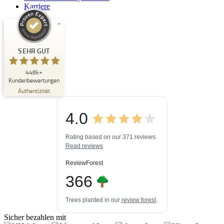
Karriere
Kundenbewertungen und Erfahrungen zu
Buchpark
SEHR GUT
SEHR GUT
448k+
%
33
Kundenbewertungen
Empfehlungen auf
Authentizität
ProvenExpert.com
5,00
/
4,84
4.0
3
448k+
Bewertungen auf
3
Bewertungen von
ProvenExpert.com
Rating based on our 371 reviews.
anderen Quellen
Read reviews
Blick aufs ProvenExpert-Profil werfen
ReviewForest
06.08.2026
366
Trees planted in our
review forest
.
Sicher bezahlen mit