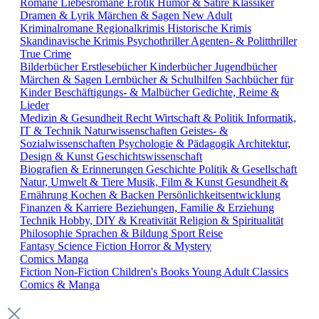
Romane
Liebesromane
Erotik
Humor & Satire
Klassiker
Dramen & Lyrik
Märchen & Sagen
New Adult
Kriminalromane
Regionalkrimis
Historische Krimis
Skandinavische Krimis
Psychothriller
Agenten- & Politthriller
True Crime
Bilderbücher
Erstlesebücher
Kinderbücher
Jugendbücher
Märchen & Sagen
Lernbücher & Schulhilfen
Sachbücher für
Kinder
Beschäftigungs- & Malbücher
Gedichte, Reime &
Lieder
Medizin & Gesundheit
Recht
Wirtschaft & Politik
Informatik,
IT & Technik
Naturwissenschaften
Geistes- &
Sozialwissenschaften
Psychologie & Pädagogik
Architektur,
Design & Kunst
Geschichtswissenschaft
Biografien & Erinnerungen
Geschichte
Politik & Gesellschaft
Natur, Umwelt & Tiere
Musik, Film & Kunst
Gesundheit &
Ernährung
Kochen & Backen
Persönlichkeitsentwicklung
Finanzen & Karriere
Beziehungen, Familie & Erziehung
Technik
Hobby, DIY & Kreativität
Religion & Spiritualität
Philosophie
Sprachen & Bildung
Sport
Reise
Fantasy
Science Fiction
Horror & Mystery
Comics
Manga
Fiction
Non-Fiction
Children's Books
Young Adult
Classics
Comics & Manga