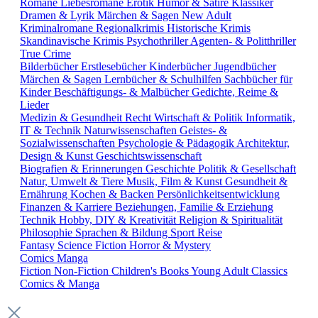
Romane
Liebesromane
Erotik
Humor & Satire
Klassiker
Dramen & Lyrik
Märchen & Sagen
New Adult
Kriminalromane
Regionalkrimis
Historische Krimis
Skandinavische Krimis
Psychothriller
Agenten- & Politthriller
True Crime
Bilderbücher
Erstlesebücher
Kinderbücher
Jugendbücher
Märchen & Sagen
Lernbücher & Schulhilfen
Sachbücher für
Kinder
Beschäftigungs- & Malbücher
Gedichte, Reime &
Lieder
Medizin & Gesundheit
Recht
Wirtschaft & Politik
Informatik,
IT & Technik
Naturwissenschaften
Geistes- &
Sozialwissenschaften
Psychologie & Pädagogik
Architektur,
Design & Kunst
Geschichtswissenschaft
Biografien & Erinnerungen
Geschichte
Politik & Gesellschaft
Natur, Umwelt & Tiere
Musik, Film & Kunst
Gesundheit &
Ernährung
Kochen & Backen
Persönlichkeitsentwicklung
Finanzen & Karriere
Beziehungen, Familie & Erziehung
Technik
Hobby, DIY & Kreativität
Religion & Spiritualität
Philosophie
Sprachen & Bildung
Sport
Reise
Fantasy
Science Fiction
Horror & Mystery
Comics
Manga
Fiction
Non-Fiction
Children's Books
Young Adult
Classics
Comics & Manga