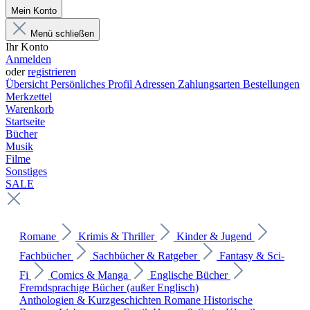
Mein Konto
Menü schließen
Ihr Konto
Anmelden
oder
registrieren
Übersicht
Persönliches Profil
Adressen
Zahlungsarten
Bestellungen
Merkzettel
Warenkorb
Startseite
Bücher
Musik
Filme
Sonstiges
SALE
Romane
Krimis & Thriller
Kinder & Jugend
Fachbücher
Sachbücher & Ratgeber
Fantasy & Sci-
Fi
Comics & Manga
Englische Bücher
Fremdsprachige Bücher (außer Englisch)
Anthologien & Kurzgeschichten
Romane
Historische