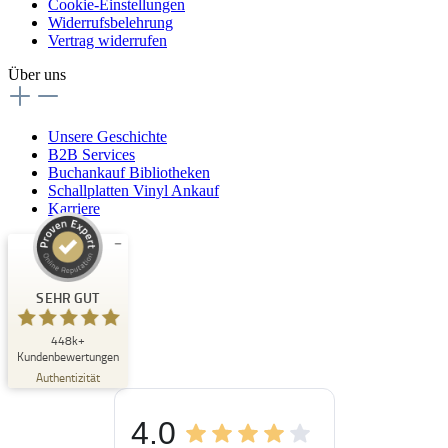
Cookie-Einstellungen
Widerrufsbelehrung
Vertrag widerrufen
Über uns
Unsere Geschichte
B2B Services
Buchankauf Bibliotheken
Schallplatten Vinyl Ankauf
Karriere
Kundenbewertungen und Erfahrungen zu
Buchpark
SEHR GUT
SEHR GUT
448k+
%
33
Kundenbewertungen
Empfehlungen auf
Authentizität
ProvenExpert.com
5,00
/
4,84
4.0
3
448k+