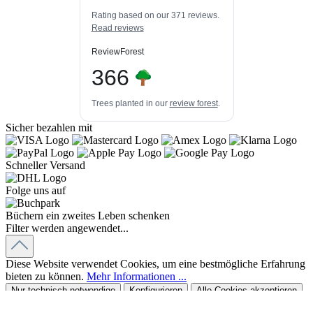
Bewertungen auf
3
Bewertungen von
ProvenExpert.com
Rating based on our 371 reviews.
anderen Quellen
Read reviews
Blick aufs ProvenExpert-Profil werfen
ReviewForest
06.08.2026
366
Trees planted in our
review forest
.
Sicher bezahlen mit
Schneller Versand
Folge uns auf
Büchern ein zweites Leben schenken
Filter werden angewendet...
Diese Website verwendet Cookies, um eine bestmögliche Erfahrung
bieten zu können.
Mehr Informationen ...
Nur technisch notwendige
Konfigurieren
Alle Cookies akzeptieren