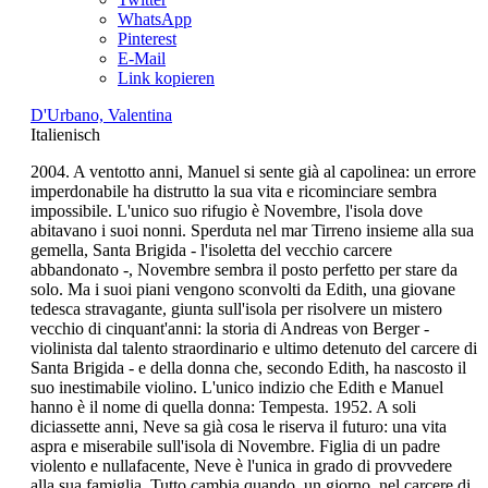
WhatsApp
Pinterest
E-Mail
Link kopieren
D'Urbano, Valentina
Italienisch
2004. A ventotto anni, Manuel si sente già al capolinea: un errore
imperdonabile ha distrutto la sua vita e ricominciare sembra
impossibile. L'unico suo rifugio è Novembre, l'isola dove
abitavano i suoi nonni. Sperduta nel mar Tirreno insieme alla sua
gemella, Santa Brigida - l'isoletta del vecchio carcere
abbandonato -, Novembre sembra il posto perfetto per stare da
solo. Ma i suoi piani vengono sconvolti da Edith, una giovane
tedesca stravagante, giunta sull'isola per risolvere un mistero
vecchio di cinquant'anni: la storia di Andreas von Berger -
violinista dal talento straordinario e ultimo detenuto del carcere di
Santa Brigida - e della donna che, secondo Edith, ha nascosto il
suo inestimabile violino. L'unico indizio che Edith e Manuel
hanno è il nome di quella donna: Tempesta. 1952. A soli
diciassette anni, Neve sa già cosa le riserva il futuro: una vita
aspra e miserabile sull'isola di Novembre. Figlia di un padre
violento e nullafacente, Neve è l'unica in grado di provvedere
alla sua famiglia. Tutto cambia quando, un giorno, nel carcere di