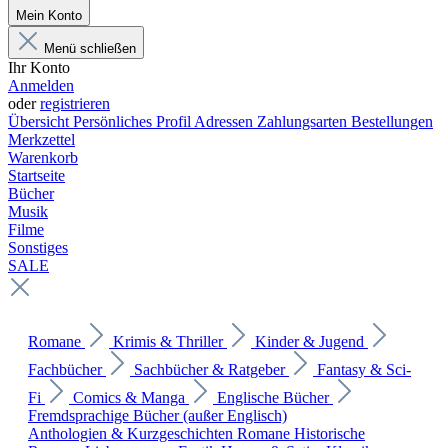
Mein Konto
Menü schließen
Ihr Konto
Anmelden
oder
registrieren
Übersicht
Persönliches Profil
Adressen
Zahlungsarten
Bestellungen
Merkzettel
Warenkorb
Startseite
Bücher
Musik
Filme
Sonstiges
SALE
Romane
Krimis & Thriller
Kinder & Jugend
Fachbücher
Sachbücher & Ratgeber
Fantasy & Sci-
Fi
Comics & Manga
Englische Bücher
Fremdsprachige Bücher (außer Englisch)
Anthologien & Kurzgeschichten
Romane
Historische