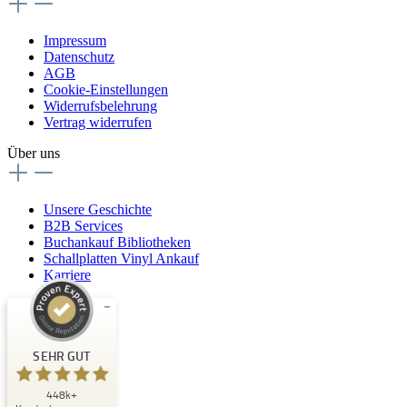
Impressum
Datenschutz
AGB
Cookie-Einstellungen
Widerrufsbelehrung
Vertrag widerrufen
Über uns
Unsere Geschichte
B2B Services
Buchankauf Bibliotheken
Schallplatten Vinyl Ankauf
Karriere
Kundenbewertungen und Erfahrungen zu
Buchpark
SEHR GUT
SEHR GUT
448k+
%
33