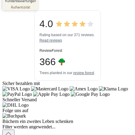
Kundenbewertungen
Empfehlungen auf
Authentizität
ProvenExpert.com
5,00
/
4,84
4.0
3
448k+
Bewertungen auf
3
Bewertungen von
ProvenExpert.com
Rating based on our 371 reviews.
anderen Quellen
Read reviews
Blick aufs ProvenExpert-Profil werfen
ReviewForest
06.08.2026
366
Trees planted in our
review forest
.
Sicher bezahlen mit
Schneller Versand
Folge uns auf
Büchern ein zweites Leben schenken
Filter werden angewendet...