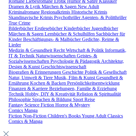
Romane
Liebesromane
Erotik
Humor & Satire
Klassiker
Dramen & Lyrik
Märchen & Sagen
New Adult
Kriminalromane
Regionalkrimis
Historische Krimis
Skandinavische Krimis
Psychothriller
Agenten- & Politthriller
True Crime
Bilderbücher
Erstlesebücher
Kinderbücher
Jugendbücher
Märchen & Sagen
Lernbücher & Schulhilfen
Sachbücher für
Kinder
Beschäftigungs- & Malbücher
Gedichte, Reime &
Lieder
Medizin & Gesundheit
Recht
Wirtschaft & Politik
Informatik,
IT & Technik
Naturwissenschaften
Geistes- &
Sozialwissenschaften
Psychologie & Pädagogik
Architektur,
Design & Kunst
Geschichtswissenschaft
Biografien & Erinnerungen
Geschichte
Politik & Gesellschaft
Natur, Umwelt & Tiere
Musik, Film & Kunst
Gesundheit &
Ernährung
Kochen & Backen
Persönlichkeitsentwicklung
Finanzen & Karriere
Beziehungen, Familie & Erziehung
Technik
Hobby, DIY & Kreativität
Religion & Spiritualität
Philosophie
Sprachen & Bildung
Sport
Reise
Fantasy
Science Fiction
Horror & Mystery
Comics
Manga
Fiction
Non-Fiction
Children's Books
Young Adult
Classics
Comics & Manga