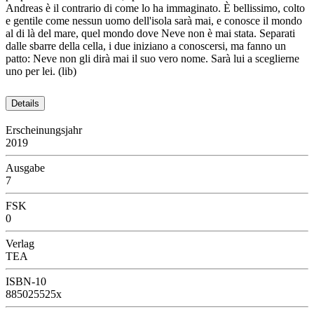
Andreas è il contrario di come lo ha immaginato. È bellissimo, colto
e gentile come nessun uomo dell'isola sarà mai, e conosce il mondo
al di là del mare, quel mondo dove Neve non è mai stata. Separati
dalle sbarre della cella, i due iniziano a conoscersi, ma fanno un
patto: Neve non gli dirà mai il suo vero nome. Sarà lui a sceglierne
uno per lei. (lib)
Details
Erscheinungsjahr
2019
Ausgabe
7
FSK
0
Verlag
TEA
ISBN-10
885025525x