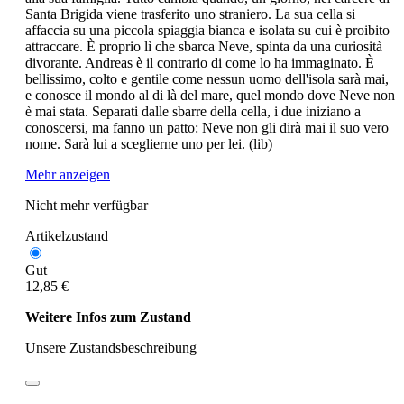
Santa Brigida viene trasferito uno straniero. La sua cella si
affaccia su una piccola spiaggia bianca e isolata su cui è proibito
attraccare. È proprio lì che sbarca Neve, spinta da una curiosità
divorante. Andreas è il contrario di come lo ha immaginato. È
bellissimo, colto e gentile come nessun uomo dell'isola sarà mai,
e conosce il mondo al di là del mare, quel mondo dove Neve non
è mai stata. Separati dalle sbarre della cella, i due iniziano a
conoscersi, ma fanno un patto: Neve non gli dirà mai il suo vero
nome. Sarà lui a sceglierne uno per lei. (lib)
Mehr anzeigen
Nicht mehr verfügbar
Artikelzustand
Gut
12,85 €
Weitere Infos zum Zustand
Unsere Zustandsbeschreibung