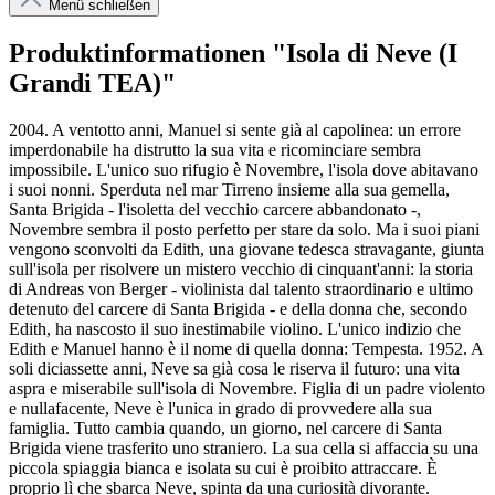
Menü schließen
Produktinformationen "Isola di Neve (I
Grandi TEA)"
2004. A ventotto anni, Manuel si sente già al capolinea: un errore
imperdonabile ha distrutto la sua vita e ricominciare sembra
impossibile. L'unico suo rifugio è Novembre, l'isola dove abitavano
i suoi nonni. Sperduta nel mar Tirreno insieme alla sua gemella,
Santa Brigida - l'isoletta del vecchio carcere abbandonato -,
Novembre sembra il posto perfetto per stare da solo. Ma i suoi piani
vengono sconvolti da Edith, una giovane tedesca stravagante, giunta
sull'isola per risolvere un mistero vecchio di cinquant'anni: la storia
di Andreas von Berger - violinista dal talento straordinario e ultimo
detenuto del carcere di Santa Brigida - e della donna che, secondo
Edith, ha nascosto il suo inestimabile violino. L'unico indizio che
Edith e Manuel hanno è il nome di quella donna: Tempesta. 1952. A
soli diciassette anni, Neve sa già cosa le riserva il futuro: una vita
aspra e miserabile sull'isola di Novembre. Figlia di un padre violento
e nullafacente, Neve è l'unica in grado di provvedere alla sua
famiglia. Tutto cambia quando, un giorno, nel carcere di Santa
Brigida viene trasferito uno straniero. La sua cella si affaccia su una
piccola spiaggia bianca e isolata su cui è proibito attraccare. È
proprio lì che sbarca Neve, spinta da una curiosità divorante.