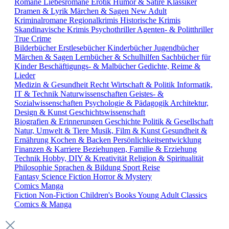
Romane
Liebesromane
Erotik
Humor & Satire
Klassiker
Dramen & Lyrik
Märchen & Sagen
New Adult
Kriminalromane
Regionalkrimis
Historische Krimis
Skandinavische Krimis
Psychothriller
Agenten- & Politthriller
True Crime
Bilderbücher
Erstlesebücher
Kinderbücher
Jugendbücher
Märchen & Sagen
Lernbücher & Schulhilfen
Sachbücher für
Kinder
Beschäftigungs- & Malbücher
Gedichte, Reime &
Lieder
Medizin & Gesundheit
Recht
Wirtschaft & Politik
Informatik,
IT & Technik
Naturwissenschaften
Geistes- &
Sozialwissenschaften
Psychologie & Pädagogik
Architektur,
Design & Kunst
Geschichtswissenschaft
Biografien & Erinnerungen
Geschichte
Politik & Gesellschaft
Natur, Umwelt & Tiere
Musik, Film & Kunst
Gesundheit &
Ernährung
Kochen & Backen
Persönlichkeitsentwicklung
Finanzen & Karriere
Beziehungen, Familie & Erziehung
Technik
Hobby, DIY & Kreativität
Religion & Spiritualität
Philosophie
Sprachen & Bildung
Sport
Reise
Fantasy
Science Fiction
Horror & Mystery
Comics
Manga
Fiction
Non-Fiction
Children's Books
Young Adult
Classics
Comics & Manga