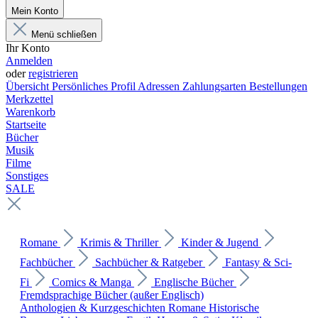
Mein Konto
Menü schließen
Ihr Konto
Anmelden
oder
registrieren
Übersicht
Persönliches Profil
Adressen
Zahlungsarten
Bestellungen
Merkzettel
Warenkorb
Startseite
Bücher
Musik
Filme
Sonstiges
SALE
Romane
Krimis & Thriller
Kinder & Jugend
Fachbücher
Sachbücher & Ratgeber
Fantasy & Sci-
Fi
Comics & Manga
Englische Bücher
Fremdsprachige Bücher (außer Englisch)
Anthologien & Kurzgeschichten
Romane
Historische