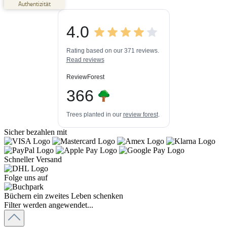
Authentizität
ProvenExpert.com
5,00
/
4,84
4.0
3
447k+
Bewertungen auf
3
Bewertungen von
ProvenExpert.com
Rating based on our 371 reviews.
anderen Quellen
Read reviews
Blick aufs ProvenExpert-Profil werfen
ReviewForest
03.08.2026
366
Trees planted in our
review forest
.
Sicher bezahlen mit
Schneller Versand
Folge uns auf
Büchern ein zweites Leben schenken
Filter werden angewendet...