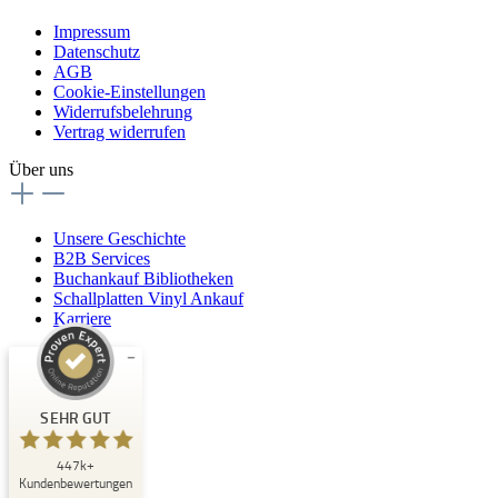
Impressum
Datenschutz
AGB
Cookie-Einstellungen
Widerrufsbelehrung
Vertrag widerrufen
Über uns
Unsere Geschichte
B2B Services
Buchankauf Bibliotheken
Schallplatten Vinyl Ankauf
Karriere
Kundenbewertungen und Erfahrungen zu
Buchpark
SEHR GUT
SEHR GUT
447k+
%
33
Kundenbewertungen
Empfehlungen auf