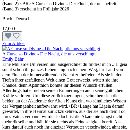
(Band 2) <BR>A Curse so Divine - Der Fluch, der uns befreit
(Band 3) erscheint im Frühjahr 2026
Buch | Deutsch
17,00 €
Zum Artikel
A Curse so Divine - Die Nacht, die uns verschlingt
Emily Bähr
Eine Milliarde Universen und ausgerechnet du findest mich ...Ligeia
sucht schon ihr ganzes Leben lang nach einem Weg, ihr Land von
dem Fluch der immerwährenden Nacht zu befreien. Als sie in den
Tiefen ihrer zerfallenen Welt einen Gott erweckt, wittert sie ihre
Chance, denn Apsinthion könnte ihr diesen Wunsch erfüllen.
Allerdings hat er neben seinen Erinnerungen auch seine göttlichen
Kräfte verloren. Um diese zurückzuerlangen, schreiben sich die
beiden an der Akademie der Alten Kunst ein, wo sämtliches Wissen
der Vergangenheit aufbewahrt wird.<BR>Lange hat Ligeia darauf
gewartet, in ihre Heimat zurückzukehren, aus der sie nach dem Tod
ihres Vaters verbannt wurde. Jedoch ist die Akademie längst nicht
mehr dieselbe und hält für sie nichts als Feindseligkeit bereit. Als
kurz darauf auch noch ihr einziger Vertrauter verschwindet, ahnt sie,