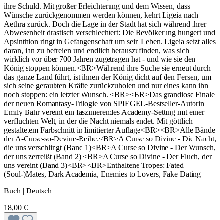
ihre Schuld. Mit großer Erleichterung und dem Wissen, dass
Wünsche zurückgenommen werden können, kehrt Ligeia nach
Aethra zurück. Doch die Lage in der Stadt hat sich während ihrer
Abwesenheit drastisch verschlechtert: Die Bevölkerung hungert und
Apsinthion ringt in Gefangenschaft um sein Leben. Ligeia setzt alles
daran, ihn zu befreien und endlich herauszufinden, was sich
wirklich vor über 700 Jahren zugetragen hat - und wie sie den
König stoppen können.<BR>Während ihre Suche sie erneut durch
das ganze Land führt, ist ihnen der König dicht auf den Fersen, um
sich seine geraubten Kräfte zurückzuholen und nur eines kann ihn
noch stoppen: ein letzter Wunsch. <BR><BR>Das grandiose Finale
der neuen Romantasy-Trilogie von SPIEGEL-Bestseller-Autorin
Emily Bähr vereint ein faszinierendes Academy-Setting mit einer
verfluchten Welt, in der die Nacht niemals endet. Mit göttlich
gestaltetem Farbschnitt in limitierter Auflage<BR><BR>Alle Bände
der A-Curse-so-Devine-Reihe:<BR>A Curse so Divine - Die Nacht,
die uns verschlingt (Band 1)<BR>A Curse so Divine - Der Wunsch,
der uns zerreißt (Band 2) <BR>A Curse so Divine - Der Fluch, der
uns vereint (Band 3)<BR><BR>Enthaltene Tropes: Fated
(Soul-)Mates, Dark Academia, Enemies to Lovers, Fake Dating
Buch | Deutsch
18,00 €