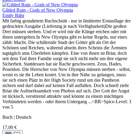
Gilded Ruin - Gods of New Olympia
Emily Bähr
Mit farbig gestaltetem Buchschnitt - nur in limitierter Erstauflage der
gedruckten Ausgabe (Lieferung je nach Verfügbarkeit)Die großen
Drei müssen sterben. Und er wird mir die Klinge reichen oder mit
ihnen untergehen.In New Olympia gibt es keine Regeln, nur eines
zählt: Macht. Die schillernde Stadt der Götter gilt als Ort der
Schönen und Reichen, während abseits ihres Scheins die Ärmsten
tagtäglich ums Überleben kämpfen. Eine von ihnen ist Briar, doch
seit dem Tod ihrer Familie sorgt sie sich nicht mehr um ihre eigene
Sicherheit. Stattdessen hat sie Rache geschworen. Zeus, Hades,
Poseidon. Die Herrscher von New Olympia müssen sterben - selbst,
wenn es sie ihr Leben kostet. Um in ihre Nähe zu gelangen, muss
sie sich einen Platz in der High Society rund um das Pantheon
sichern und darf dabei auf keinen Fall auffallen. Doch schnell zieht
Briar die Aufmerksamkeit von Phobos auf sich. Der Gott der Angst
ist tückisch, verstörend attraktiv und könnte zu einem mächtigen
Verbündeten werden - oder ihrem Untergang ...<BR>Spice-Level: 3
von 5
Buch | Deutsch
17,00 €