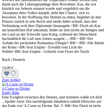
damit auch die Lebensgrundlage ihrer Bewohner. Kae, die erst
kürzlich zur Seherin ernannt wurde und vergeblich um die
Akzeptanz ihres Volkes kämpft, sieht ihre Chance, sich zu
beweisen. In der Hoffnung ihre Heimat zu retten, begleitet sie den
Prinzen zurück in sein Reich und merkt dabei schnell, dass ihre
Verbindung weit über Diplomatie hinausgeht.<BR>Doch als Kae
am kaiserlichen Hof ankommt, findet sie dort nichts als Intrigen und
ein Land an der Schwelle zum Krieg, während der Menschheit
buchstäblich die Luft zum Atmen ausgeht ...<BR><BR>Der
Auftakt der packenden Romantasy-Dilogie!<BR><BR>Alle Bände
der Reihe:<BR>Iron Empire - Erwählt vom Licht der
Wälder<BR>Iron Empire - Gekrönt vom Feuer der Nacht
Buch | Deutsch
14,00 €
Zum Artikel
A Curse so Divine
Emily Bähr
Eine Ewigkeit zwischen den Sternen, und trotzdem wähle ich dich
...Spoiler Alert: Der nachfolgende Inhaltstext enthält Hinweise auf
das Ende von 'A Curse so Divine, Bd. 2'<BR>Der Fluch ist nicht