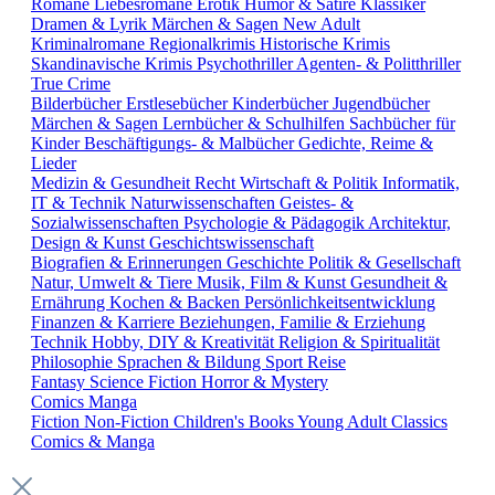
Romane
Liebesromane
Erotik
Humor & Satire
Klassiker
Dramen & Lyrik
Märchen & Sagen
New Adult
Kriminalromane
Regionalkrimis
Historische Krimis
Skandinavische Krimis
Psychothriller
Agenten- & Politthriller
True Crime
Bilderbücher
Erstlesebücher
Kinderbücher
Jugendbücher
Märchen & Sagen
Lernbücher & Schulhilfen
Sachbücher für
Kinder
Beschäftigungs- & Malbücher
Gedichte, Reime &
Lieder
Medizin & Gesundheit
Recht
Wirtschaft & Politik
Informatik,
IT & Technik
Naturwissenschaften
Geistes- &
Sozialwissenschaften
Psychologie & Pädagogik
Architektur,
Design & Kunst
Geschichtswissenschaft
Biografien & Erinnerungen
Geschichte
Politik & Gesellschaft
Natur, Umwelt & Tiere
Musik, Film & Kunst
Gesundheit &
Ernährung
Kochen & Backen
Persönlichkeitsentwicklung
Finanzen & Karriere
Beziehungen, Familie & Erziehung
Technik
Hobby, DIY & Kreativität
Religion & Spiritualität
Philosophie
Sprachen & Bildung
Sport
Reise
Fantasy
Science Fiction
Horror & Mystery
Comics
Manga
Fiction
Non-Fiction
Children's Books
Young Adult
Classics
Comics & Manga