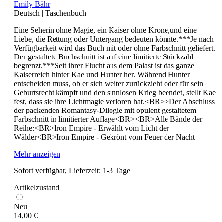
Emily Bähr
Deutsch
|
Taschenbuch
Eine Seherin ohne Magie, ein Kaiser ohne Krone,und eine
Liebe, die Rettung oder Untergang bedeuten könnte.***Je nach
Verfügbarkeit wird das Buch mit oder ohne Farbschnitt geliefert.
Der gestaltete Buchschnitt ist auf eine limitierte Stückzahl
begrenzt.***Seit ihrer Flucht aus dem Palast ist das ganze
Kaiserreich hinter Kae und Hunter her. Während Hunter
entscheiden muss, ob er sich weiter zurückzieht oder für sein
Geburtsrecht kämpft und den sinnlosen Krieg beendet, stellt Kae
fest, dass sie ihre Lichtmagie verloren hat.<BR>>Der Abschluss
der packenden Romantasy-Dilogie mit opulent gestaltetem
Farbschnitt in limitierter Auflage<BR><BR>Alle Bände der
Reihe:<BR>Iron Empire - Erwählt vom Licht der
Wälder<BR>Iron Empire - Gekrönt vom Feuer der Nacht
Mehr anzeigen
Sofort verfügbar, Lieferzeit: 1-3 Tage
Artikelzustand
Neu
14,00 €