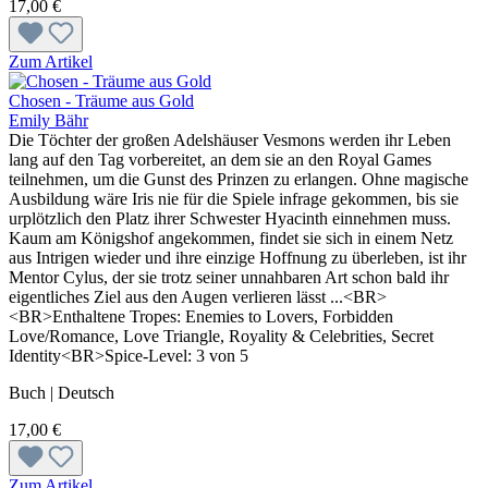
17,00 €
Zum Artikel
Chosen - Träume aus Gold
Emily Bähr
Die Töchter der großen Adelshäuser Vesmons werden ihr Leben
lang auf den Tag vorbereitet, an dem sie an den Royal Games
teilnehmen, um die Gunst des Prinzen zu erlangen. Ohne magische
Ausbildung wäre Iris nie für die Spiele infrage gekommen, bis sie
urplötzlich den Platz ihrer Schwester Hyacinth einnehmen muss.
Kaum am Königshof angekommen, findet sie sich in einem Netz
aus Intrigen wieder und ihre einzige Hoffnung zu überleben, ist ihr
Mentor Cylus, der sie trotz seiner unnahbaren Art schon bald ihr
eigentliches Ziel aus den Augen verlieren lässt ...<BR>
<BR>Enthaltene Tropes: Enemies to Lovers, Forbidden
Love/Romance, Love Triangle, Royality & Celebrities, Secret
Identity<BR>Spice-Level: 3 von 5
Buch | Deutsch
17,00 €
Zum Artikel