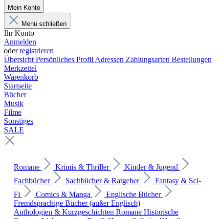
Mein Konto
Menü schließen
Ihr Konto
Anmelden
oder
registrieren
Übersicht
Persönliches Profil
Adressen
Zahlungsarten
Bestellungen
Merkzettel
Warenkorb
Startseite
Bücher
Musik
Filme
Sonstiges
SALE
Romane
Krimis & Thriller
Kinder & Jugend
Fachbücher
Sachbücher & Ratgeber
Fantasy & Sci-
Fi
Comics & Manga
Englische Bücher
Fremdsprachige Bücher (außer Englisch)
Anthologien & Kurzgeschichten
Romane
Historische