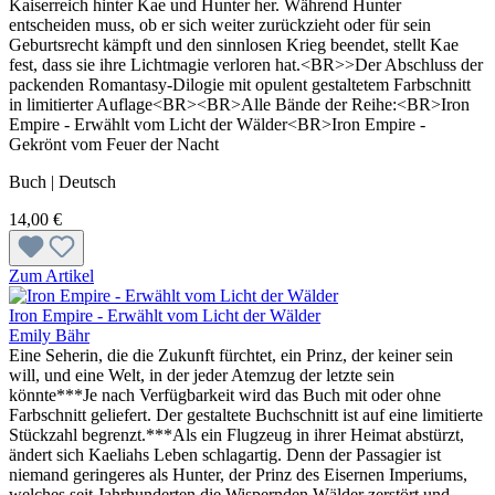
Kaiserreich hinter Kae und Hunter her. Während Hunter
entscheiden muss, ob er sich weiter zurückzieht oder für sein
Geburtsrecht kämpft und den sinnlosen Krieg beendet, stellt Kae
fest, dass sie ihre Lichtmagie verloren hat.<BR>>Der Abschluss der
packenden Romantasy-Dilogie mit opulent gestaltetem Farbschnitt
in limitierter Auflage<BR><BR>Alle Bände der Reihe:<BR>Iron
Empire - Erwählt vom Licht der Wälder<BR>Iron Empire -
Gekrönt vom Feuer der Nacht
Buch | Deutsch
14,00 €
Zum Artikel
Iron Empire - Erwählt vom Licht der Wälder
Emily Bähr
Eine Seherin, die die Zukunft fürchtet, ein Prinz, der keiner sein
will, und eine Welt, in der jeder Atemzug der letzte sein
könnte***Je nach Verfügbarkeit wird das Buch mit oder ohne
Farbschnitt geliefert. Der gestaltete Buchschnitt ist auf eine limitierte
Stückzahl begrenzt.***Als ein Flugzeug in ihrer Heimat abstürzt,
ändert sich Kaeliahs Leben schlagartig. Denn der Passagier ist
niemand geringeres als Hunter, der Prinz des Eisernen Imperiums,
welches seit Jahrhunderten die Wispernden Wälder zerstört und