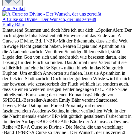
Zum Artikel
A Curse so Divine - Der Wunsch, der uns zerreißt
Emily Bähr
Eintausend Stimmen und doch höre ich nur dich ...Spoiler Alert: Der
nachfolgende Inhaltstext enthält Hinweise auf das Ende von 'A
Curse so Divine, Bd. 1'<BR>Mit der Erkenntnis, dass sie die Welt
in ewige Nacht getaucht haben, kehren Ligeia und Apsinthion an
die Akademie zurück. Von ihren Schuldgefühlen erstickt, stößt
Ligeia den Gott von sich und macht sich wie besessen daran, eine
Lösung für den Fluch zu finden. Das Journal ihres Vaters führt sie
schließlich auf eine heiße Spur - mitten hinein in das Königreich
Euphon. Um endlich Antworten zu finden, lässt sie Apsinthion in
der Letzten Stadt zurück. Doch in der goldenen Wüste wird ihr nicht
nur bewusst, wie zerstörerisch der Fluch wirklich ist, sondern auch,
dass sie einen weiteren riesigen Fehler begangen hat ...<BR>>Die
mitreißende Fortsetzung der neuen Romantasy-Trilogie von
SPIEGEL-Bestseller-Autorin Emily Bähr vereint Starcrossed
Lovers, Fake Dating und Forced Proximity mit einem
faszinierendem Academy-Setting in einer verfluchten Welt, in der
die Nacht niemals endet.<BR>Mit göttlich gestaltetem Farbschnitt in
limitierter Auflage<BR><BR>Alle Bände der A-Curse-so-Devine-
Reihe:<BR>A Curse so Divine - Die Nacht, die uns verschlingt
(Band 1)<BR>A Curse so Divine - Der Wunsch, der uns zerreißt