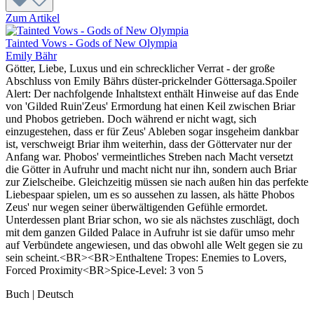
Zum Artikel
Tainted Vows - Gods of New Olympia
Emily Bähr
Götter, Liebe, Luxus und ein schrecklicher Verrat - der große
Abschluss von Emily Bährs düster-prickelnder Göttersaga.Spoiler
Alert: Der nachfolgende Inhaltstext enthält Hinweise auf das Ende
von 'Gilded Ruin'Zeus' Ermordung hat einen Keil zwischen Briar
und Phobos getrieben. Doch während er nicht wagt, sich
einzugestehen, dass er für Zeus' Ableben sogar insgeheim dankbar
ist, verschweigt Briar ihm weiterhin, dass der Göttervater nur der
Anfang war. Phobos' vermeintliches Streben nach Macht versetzt
die Götter in Aufruhr und macht nicht nur ihn, sondern auch Briar
zur Zielscheibe. Gleichzeitig müssen sie nach außen hin das perfekte
Liebespaar spielen, um es so aussehen zu lassen, als hätte Phobos
Zeus' nur wegen seiner überwältigenden Gefühle ermordet.
Unterdessen plant Briar schon, wo sie als nächstes zuschlägt, doch
mit dem ganzen Gilded Palace in Aufruhr ist sie dafür umso mehr
auf Verbündete angewiesen, und das obwohl alle Welt gegen sie zu
sein scheint.<BR><BR>Enthaltene Tropes: Enemies to Lovers,
Forced Proximity<BR>Spice-Level: 3 von 5
Buch | Deutsch