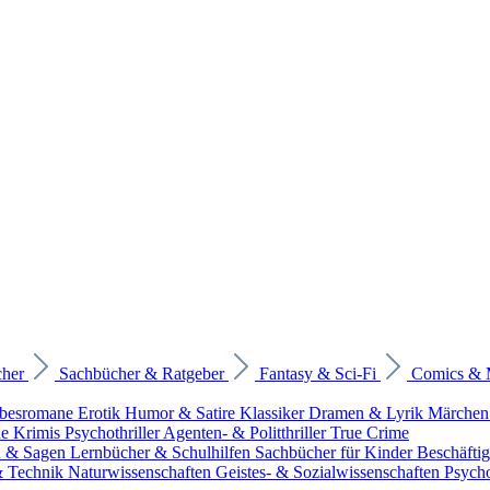
cher
Sachbücher & Ratgeber
Fantasy & Sci-Fi
Comics &
ebesromane
Erotik
Humor & Satire
Klassiker
Dramen & Lyrik
Märchen
he Krimis
Psychothriller
Agenten- & Politthriller
True Crime
n & Sagen
Lernbücher & Schulhilfen
Sachbücher für Kinder
Beschäfti
 & Technik
Naturwissenschaften
Geistes- & Sozialwissenschaften
Psych