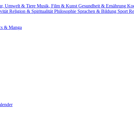
ur, Umwelt & Tiere
Musik, Film & Kunst
Gesundheit & Ernährung
Ko
vität
Religion & Spiritualität
Philosophie
Sprachen & Bildung
Sport
Re
cs & Manga
lender