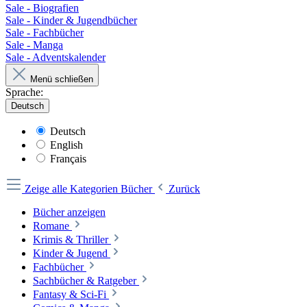
Sale - Biografien
Sale - Kinder & Jugendbücher
Sale - Fachbücher
Sale - Manga
Sale - Adventskalender
Menü schließen
Sprache:
Deutsch
Deutsch
English
Français
Zeige alle Kategorien
Bücher
Zurück
Bücher anzeigen
Romane
Krimis & Thriller
Kinder & Jugend
Fachbücher
Sachbücher & Ratgeber
Fantasy & Sci-Fi