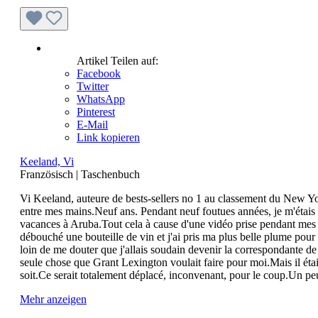
Artikel Teilen auf:
Facebook
Twitter
WhatsApp
Pinterest
E-Mail
Link kopieren
Keeland, Vi
Französisch
|
Taschenbuch
Vi Keeland, auteure de bests-sellers no 1 au classement du New Yor
entre mes mains.Neuf ans. Pendant neuf foutues années, je m'étais d
vacances à Aruba.Tout cela à cause d'une vidéo prise pendant mes c
débouché une bouteille de vin et j'ai pris ma plus belle plume pour é
loin de me douter que j'allais soudain devenir la correspondante de c
seule chose que Grant Lexington voulait faire pour moi.Mais il éta
soit.Ce serait totalement déplacé, inconvenant, pour le coup.Un peu
Mehr anzeigen