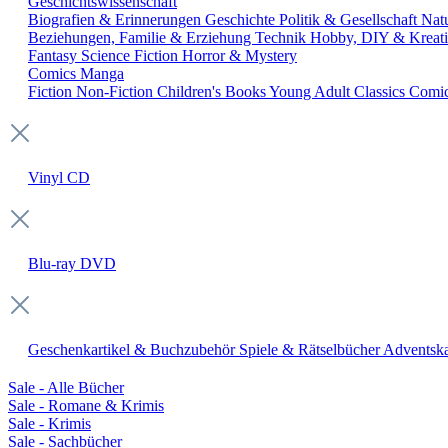
Geschichtswissenschaft
Biografien & Erinnerungen
Geschichte
Politik & Gesellschaft
Nat
Beziehungen, Familie & Erziehung
Technik
Hobby, DIY & Kreati
Fantasy
Science Fiction
Horror & Mystery
Comics
Manga
Fiction
Non-Fiction
Children's Books
Young Adult
Classics
Comi
Vinyl
CD
Blu-ray
DVD
Geschenkartikel & Buchzubehör
Spiele & Rätselbücher
Adventska
Sale - Alle Bücher
Sale - Romane & Krimis
Sale - Krimis
Sale - Sachbücher