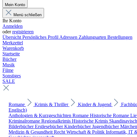
Mein Konto
Menü schließen
Ihr Konto
Anmelden
oder
registrieren
Übersicht
Persönliches Profil
Adressen
Zahlungsarten
Bestellungen
Merkzettel
Warenkorb
Startseite
Bücher
Musik
Filme
Sonstiges
SALE
Romane
Krimis & Thriller
Kinder & Jugend
Fachbü
Englisch)
Anthologien & Kurzgeschichten
Romane
Historische Romane
Li
Kriminalromane
Regionalkrimis
Historische Krimis
Skandinavisc
Bilderbücher
Erstlesebücher
Kinderbücher
Jugendbücher
Märche
Medizin & Gesundheit
Recht
Wirtschaft & Politik
Informatik, IT