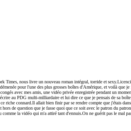
k Times, nous livre un nouveau roman intégral, torride et sexy.Licenci
émenée pour l'une des plus grosses boîtes d'Amérique, et voilà que je me
ongés avec mes amis, une vidéo privée enregistrée pendant un moment pr
crire au PDG multi-milliardaire et lui dire ce que je pensais de sa boîte 
e riche connard.Il allait bien finir par se rendre compte que j'étais dans
it hors de question que je fasse quoi que ce soit avec le patron du pat
 comme la vidéo qui m'a attiré tant d'ennuis.On ne guérit pas le mal par 