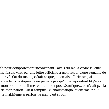
ée pour comportement inconvenant.J'avais du mal à croire la lettre
 faisais virer par une lettre officielle à mon retour d'une semaine de
ivé. Ou du moins, c'était ce que je pensais...Furieuse, j'ai
et de leurs pratiques.Je ne pensais pas qu'il me répondrait.Et j'étais
 mon bon droit et il me rendrait mon poste.Sauf que... ce n'était pas la
ron de mon patron.Aussi somptueux, charismatique et charmeur qu'il
le mal.Même si parfois, le mal, c'est si bon.