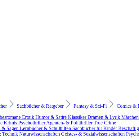
cher
Sachbücher & Ratgeber
Fantasy & Sci-Fi
Comics &
ebesromane
Erotik
Humor & Satire
Klassiker
Dramen & Lyrik
Märchen
he Krimis
Psychothriller
Agenten- & Politthriller
True Crime
n & Sagen
Lernbücher & Schulhilfen
Sachbücher für Kinder
Beschäfti
 & Technik
Naturwissenschaften
Geistes- & Sozialwissenschaften
Psych