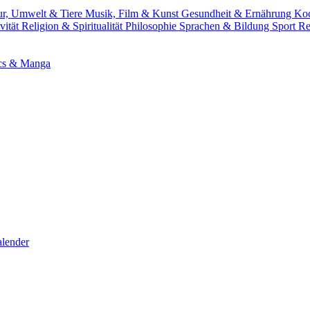
ur, Umwelt & Tiere
Musik, Film & Kunst
Gesundheit & Ernährung
Ko
vität
Religion & Spiritualität
Philosophie
Sprachen & Bildung
Sport
Re
cs & Manga
lender