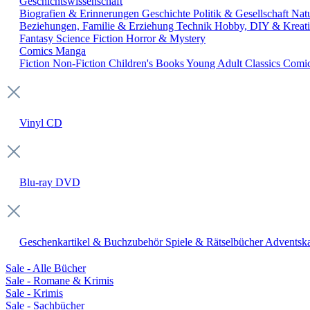
Geschichtswissenschaft
Biografien & Erinnerungen
Geschichte
Politik & Gesellschaft
Nat
Beziehungen, Familie & Erziehung
Technik
Hobby, DIY & Kreati
Fantasy
Science Fiction
Horror & Mystery
Comics
Manga
Fiction
Non-Fiction
Children's Books
Young Adult
Classics
Comi
Vinyl
CD
Blu-ray
DVD
Geschenkartikel & Buchzubehör
Spiele & Rätselbücher
Adventska
Sale - Alle Bücher
Sale - Romane & Krimis
Sale - Krimis
Sale - Sachbücher