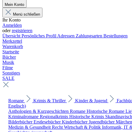
Mein Konto
Menü schließen
Ihr Konto
Anmelden
oder
registrieren
Übersicht
Persönliches Profil
Adressen
Zahlungsarten
Bestellungen
Merkzettel
Warenkorb
Startseite
Bücher
Musik
Filme
Sonstiges
SALE
Romane
Krimis & Thriller
Kinder & Jugend
Fachbü
Englisch)
Anthologien & Kurzgeschichten
Romane
Historische Romane
Li
Kriminalromane
Regionalkrimis
Historische Krimis
Skandinavisc
Bilderbücher
Erstlesebücher
Kinderbücher
Jugendbücher
Märche
Medizin & Gesundheit
Recht
Wirtschaft & Politik
Informatik, IT