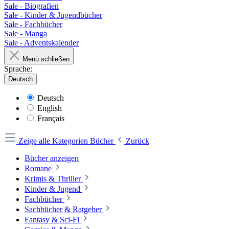
Sale - Biografien
Sale - Kinder & Jugendbücher
Sale - Fachbücher
Sale - Manga
Sale - Adventskalender
Menü schließen
Sprache:
Deutsch
Deutsch
English
Français
Zeige alle Kategorien
Bücher
Zurück
Bücher anzeigen
Romane
Krimis & Thriller
Kinder & Jugend
Fachbücher
Sachbücher & Ratgeber
Fantasy & Sci-Fi