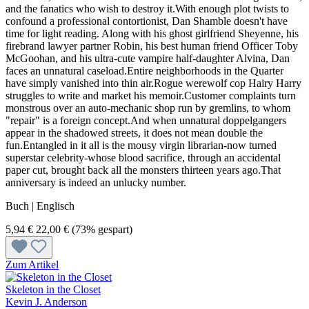
and the fanatics who wish to destroy it.With enough plot twists to
confound a professional contortionist, Dan Shamble doesn't have
time for light reading. Along with his ghost girlfriend Sheyenne, his
firebrand lawyer partner Robin, his best human friend Officer Toby
McGoohan, and his ultra-cute vampire half-daughter Alvina, Dan
faces an unnatural caseload.Entire neighborhoods in the Quarter
have simply vanished into thin air.Rogue werewolf cop Hairy Harry
struggles to write and market his memoir.Customer complaints turn
monstrous over an auto-mechanic shop run by gremlins, to whom
"repair" is a foreign concept.And when unnatural doppelgangers
appear in the shadowed streets, it does not mean double the
fun.Entangled in it all is the mousy virgin librarian-now turned
superstar celebrity-whose blood sacrifice, through an accidental
paper cut, brought back all the monsters thirteen years ago.That
anniversary is indeed an unlucky number.
Buch | Englisch
5,94 €
22,00 €
(73% gespart)
Zum Artikel
Skeleton in the Closet
Kevin J. Anderson