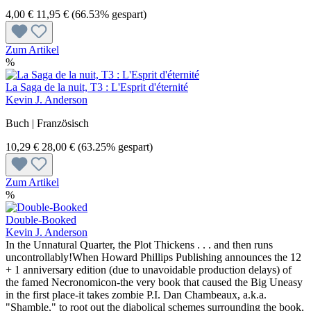
4,00 €
11,95 €
(66.53% gespart)
Zum Artikel
%
La Saga de la nuit, T3 : L'Esprit d'éternité
Kevin J. Anderson
Buch | Französisch
10,29 €
28,00 €
(63.25% gespart)
Zum Artikel
%
Double-Booked
Kevin J. Anderson
In the Unnatural Quarter, the Plot Thickens . . . and then runs
uncontrollably!When Howard Phillips Publishing announces the 12
+ 1 anniversary edition (due to unavoidable production delays) of
the famed Necronomicon-the very book that caused the Big Uneasy
in the first place-it takes zombie P.I. Dan Chambeaux, a.k.a.
"Shamble," to root out the diabolical schemes surrounding the book,