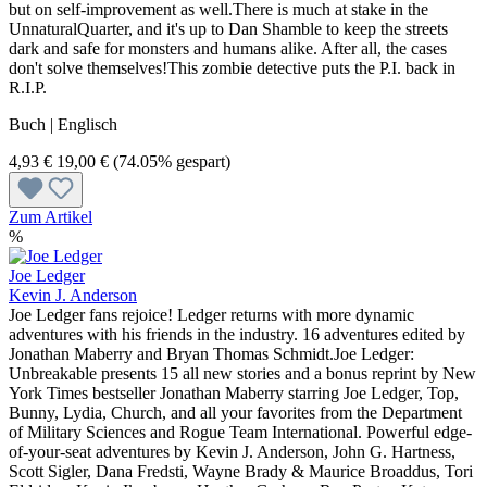
but on self-improvement as well.There is much at stake in the
UnnaturalQuarter, and it's up to Dan Shamble to keep the streets
dark and safe for monsters and humans alike. After all, the cases
don't solve themselves!This zombie detective puts the P.I. back in
R.I.P.
Buch | Englisch
4,93 €
19,00 €
(74.05% gespart)
Zum Artikel
%
Joe Ledger
Kevin J. Anderson
Joe Ledger fans rejoice! Ledger returns with more dynamic
adventures with his friends in the industry. 16 adventures edited by
Jonathan Maberry and Bryan Thomas Schmidt.Joe Ledger:
Unbreakable presents 15 all new stories and a bonus reprint by New
York Times bestseller Jonathan Maberry starring Joe Ledger, Top,
Bunny, Lydia, Church, and all your favorites from the Department
of Military Sciences and Rogue Team International. Powerful edge-
of-your-seat adventures by Kevin J. Anderson, John G. Hartness,
Scott Sigler, Dana Fredsti, Wayne Brady & Maurice Broaddus, Tori