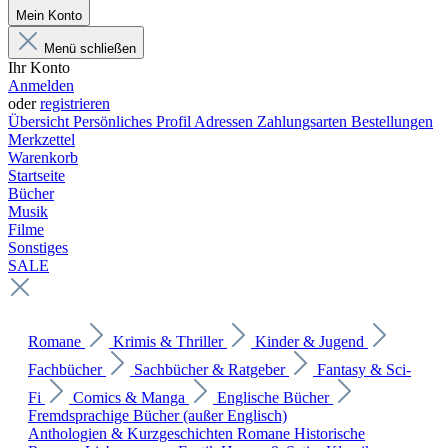
Mein Konto
Menü schließen
Ihr Konto
Anmelden
oder
registrieren
Übersicht
Persönliches Profil
Adressen
Zahlungsarten
Bestellungen
Merkzettel
Warenkorb
Startseite
Bücher
Musik
Filme
Sonstiges
SALE
Romane
Krimis & Thriller
Kinder & Jugend
Fachbücher
Sachbücher & Ratgeber
Fantasy & Sci-
Fi
Comics & Manga
Englische Bücher
Fremdsprachige Bücher (außer Englisch)
Anthologien & Kurzgeschichten
Romane
Historische