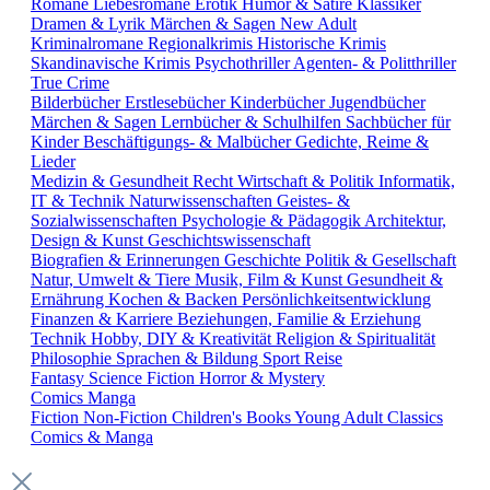
Romane
Liebesromane
Erotik
Humor & Satire
Klassiker
Dramen & Lyrik
Märchen & Sagen
New Adult
Kriminalromane
Regionalkrimis
Historische Krimis
Skandinavische Krimis
Psychothriller
Agenten- & Politthriller
True Crime
Bilderbücher
Erstlesebücher
Kinderbücher
Jugendbücher
Märchen & Sagen
Lernbücher & Schulhilfen
Sachbücher für
Kinder
Beschäftigungs- & Malbücher
Gedichte, Reime &
Lieder
Medizin & Gesundheit
Recht
Wirtschaft & Politik
Informatik,
IT & Technik
Naturwissenschaften
Geistes- &
Sozialwissenschaften
Psychologie & Pädagogik
Architektur,
Design & Kunst
Geschichtswissenschaft
Biografien & Erinnerungen
Geschichte
Politik & Gesellschaft
Natur, Umwelt & Tiere
Musik, Film & Kunst
Gesundheit &
Ernährung
Kochen & Backen
Persönlichkeitsentwicklung
Finanzen & Karriere
Beziehungen, Familie & Erziehung
Technik
Hobby, DIY & Kreativität
Religion & Spiritualität
Philosophie
Sprachen & Bildung
Sport
Reise
Fantasy
Science Fiction
Horror & Mystery
Comics
Manga
Fiction
Non-Fiction
Children's Books
Young Adult
Classics
Comics & Manga