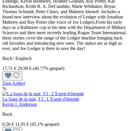
Eldridge, Kevin Ikenberry, Heather Graham, Ray Porter, Kat
Richardson, Keith R. A. DeCandido, Marie Whittaker, Bryan
Thomas Schmidt, Peter Clines, and Maberry himself. Includes a
brand new interview about the evolution of Ledger with Jonathan
Maberry and Ray Porter (the voice of Joe Ledger).From his early
days as a Baltimore cop to his time with the Department of Military
Sciences and then more recently leading Rogue Team International,
these stories cover the range of the Ledger timeline bringing back
old favorites and introducing new ones. The stakes are as high as
ever, and Joe Ledger is there to save the day!
Buch | Englisch
17,71 €
29,90 €
(40.77% gespart)
Zum Artikel
%
La Saga de la nuit, T3 : L'Esprit d'éternité
Kevin J. Anderson
Buch
6,56 €
11,95 €
(45.1% gespart)