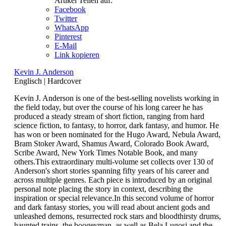
Artikel Teilen auf:
Facebook
Twitter
WhatsApp
Pinterest
E-Mail
Link kopieren
Kevin J. Anderson
Englisch
|
Hardcover
Kevin J. Anderson is one of the best-selling novelists working in
the field today, but over the course of his long career he has
produced a steady stream of short fiction, ranging from hard
science fiction, to fantasy, to horror, dark fantasy, and humor. He
has won or been nominated for the Hugo Award, Nebula Award,
Bram Stoker Award, Shamus Award, Colorado Book Award,
Scribe Award, New York Times Notable Book, and many
others.This extraordinary multi-volume set collects over 130 of
Anderson's short stories spanning fifty years of his career and
across multiple genres. Each piece is introduced by an original
personal note placing the story in context, describing the
inspiration or special relevance.In this second volume of horror
and dark fantasy stories, you will read about ancient gods and
unleashed demons, resurrected rock stars and bloodthirsty drums,
haunted trains, the boogeyman, as well as Bela Lugosi and the