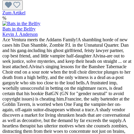
Zum Artikel
%
Bats in the Belfry
Kevin J. Anderson
Ace Ventura meets the Addams Family!A shambling horde of new
cases hits Dan Shamble, Zombie P.I. in the Unnatural Quarter. Dan
and his gang-including his ghost girlfriend, feisty lawyer partner,
cop best friend, and little vampire half-daughter Alvina-are out to
seek justice, solve mysteries, and keep their heads on straight ... or at
least attached.Alvina's singing lessons for the Banshee Tabernacle
Choir end on a sour note when the troll choir director plunges to her
death from a high belfry, and the only witness is a deaf-as-a-post
gargoyle who sits too close to the loud bells.A frustrated imp,
woefully unsuccessful in betting on the nightmare races, is dead
certain that his bookie BatGN (GN for "gender neutral" to avoid
copyright issues) is cheating him.Francine, the salty bartender at the
Goblin Tavern, is worried when One Fang the vampire-her on-
again, off-again suitor-disappears without a trace.A shady vendor
discovers a market for living shrunken heads that are conversational
as well as decorative, but the demand by far exceeds the supply.A
heartless therapist has ulterior motives when she counsels zombies,
distracting them from their woes to concentrate not just on brains,