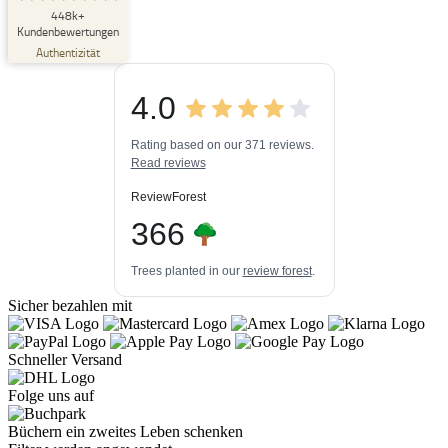
SEHR GUT
448k+
%
33
Kundenbewertungen
Empfehlungen auf
Authentizität
ProvenExpert.com
5,00
/
4,84
4.0
3
448k+
Bewertungen auf
3
Bewertungen von
ProvenExpert.com
Rating based on our 371 reviews.
anderen Quellen
Read reviews
Blick aufs ProvenExpert-Profil werfen
ReviewForest
06.08.2026
366
Trees planted in our
review forest
.
Sicher bezahlen mit
Schneller Versand
Folge uns auf
Büchern ein zweites Leben schenken