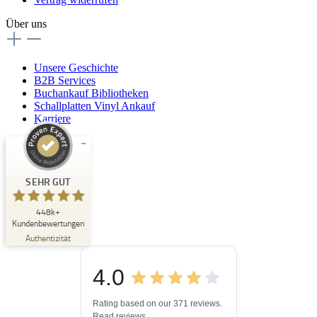
Über uns
Unsere Geschichte
B2B Services
Buchankauf Bibliotheken
Schallplatten Vinyl Ankauf
Karriere
Kundenbewertungen und Erfahrungen zu
Buchpark
SEHR GUT
SEHR GUT
448k+
%
33
Kundenbewertungen
Empfehlungen auf
Authentizität
ProvenExpert.com
5,00
/
4,84
4.0
3
448k+
Bewertungen auf
3
Bewertungen von
ProvenExpert.com
Rating based on our 371 reviews.
anderen Quellen
Read reviews