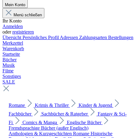
Mein Konto
Menü schließen
Ihr Konto
Anmelden
oder
registrieren
Übersicht
Persönliches Profil
Adressen
Zahlungsarten
Bestellungen
Merkzettel
Warenkorb
Startseite
Bücher
Musik
Filme
Sonstiges
SALE
Romane
Krimis & Thriller
Kinder & Jugend
Fachbücher
Sachbücher & Ratgeber
Fantasy & Sci-
Fi
Comics & Manga
Englische Bücher
Fremdsprachige Bücher (außer Englisch)
Anthologien & Kurzgeschichten
Romane
Historische