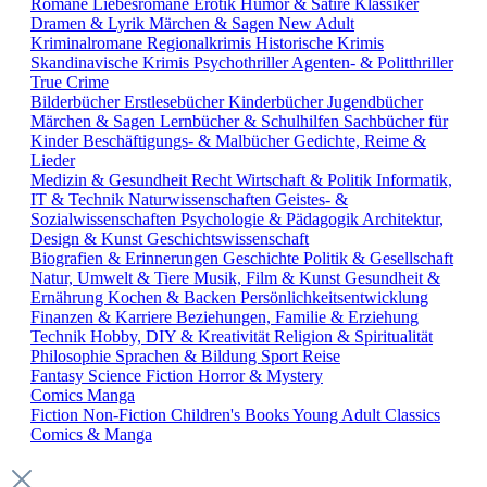
Romane
Liebesromane
Erotik
Humor & Satire
Klassiker
Dramen & Lyrik
Märchen & Sagen
New Adult
Kriminalromane
Regionalkrimis
Historische Krimis
Skandinavische Krimis
Psychothriller
Agenten- & Politthriller
True Crime
Bilderbücher
Erstlesebücher
Kinderbücher
Jugendbücher
Märchen & Sagen
Lernbücher & Schulhilfen
Sachbücher für
Kinder
Beschäftigungs- & Malbücher
Gedichte, Reime &
Lieder
Medizin & Gesundheit
Recht
Wirtschaft & Politik
Informatik,
IT & Technik
Naturwissenschaften
Geistes- &
Sozialwissenschaften
Psychologie & Pädagogik
Architektur,
Design & Kunst
Geschichtswissenschaft
Biografien & Erinnerungen
Geschichte
Politik & Gesellschaft
Natur, Umwelt & Tiere
Musik, Film & Kunst
Gesundheit &
Ernährung
Kochen & Backen
Persönlichkeitsentwicklung
Finanzen & Karriere
Beziehungen, Familie & Erziehung
Technik
Hobby, DIY & Kreativität
Religion & Spiritualität
Philosophie
Sprachen & Bildung
Sport
Reise
Fantasy
Science Fiction
Horror & Mystery
Comics
Manga
Fiction
Non-Fiction
Children's Books
Young Adult
Classics
Comics & Manga