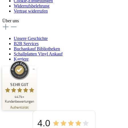
Cookie-Einstellungen
Widerrufsbelehrung
Vertrag widerrufen
Über uns
Unsere Geschichte
B2B Services
Buchankauf Bibliotheken
Schallplatten Vinyl Ankauf
Karriere
Kundenbewertungen und Erfahrungen zu
Buchpark
SEHR GUT
SEHR GUT
447k+
%
33
Kundenbewertungen
Empfehlungen auf
Authentizität
ProvenExpert.com
5,00
/
4,84
4.0
3
447k+