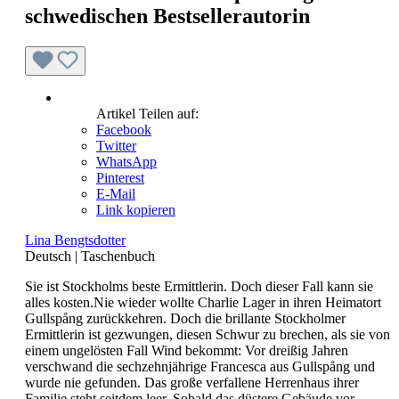
schwedischen Bestsellerautorin
Artikel Teilen auf:
Facebook
Twitter
WhatsApp
Pinterest
E-Mail
Link kopieren
Lina Bengtsdotter
Deutsch
|
Taschenbuch
Sie ist Stockholms beste Ermittlerin. Doch dieser Fall kann sie
alles kosten.Nie wieder wollte Charlie Lager in ihren Heimatort
Gullspång zurückkehren. Doch die brillante Stockholmer
Ermittlerin ist gezwungen, diesen Schwur zu brechen, als sie von
einem ungelösten Fall Wind bekommt: Vor dreißig Jahren
verschwand die sechzehnjährige Francesca aus Gullspång und
wurde nie gefunden. Das große verfallene Herrenhaus ihrer
Familie steht seitdem leer. Sobald das düstere Gebäude vor