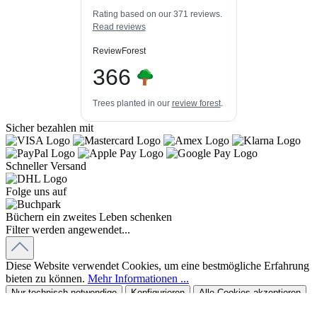
Bewertungen auf
3
Bewertungen von
ProvenExpert.com
Rating based on our 371 reviews.
anderen Quellen
Read reviews
Blick aufs ProvenExpert-Profil werfen
ReviewForest
03.08.2026
366
Trees planted in our
review forest
.
Sicher bezahlen mit
Schneller Versand
Folge uns auf
Büchern ein zweites Leben schenken
Filter werden angewendet...
Diese Website verwendet Cookies, um eine bestmögliche Erfahrung
bieten zu können.
Mehr Informationen ...
Nur technisch notwendige
Konfigurieren
Alle Cookies akzeptieren