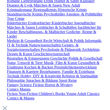
Romane
Liebesromane
Erotik
Humor & Satire
Klassiker
Dramen & Lyrik
Märchen & Sagen
New Adult
Kriminalromane
Regionalkrimis
Historische Krimis
Skandinavische Krimis
Psychothriller
Agenten- & Politthriller
True Crime
Bilderbücher
Erstlesebücher
Kinderbücher
Jugendbücher
Märchen & Sagen
Lernbücher & Schulhilfen
Sachbücher für
Kinder
Beschäftigungs- & Malbücher
Gedichte, Reime &
Lieder
Medizin & Gesundheit
Recht
Wirtschaft & Politik
Informatik,
IT & Technik
Naturwissenschaften
Geistes- &
Sozialwissenschaften
Psychologie & Pädagogik
Architektur,
Design & Kunst
Geschichtswissenschaft
Biografien & Erinnerungen
Geschichte
Politik & Gesellschaft
Natur, Umwelt & Tiere
Musik, Film & Kunst
Gesundheit &
Ernährung
Kochen & Backen
Persönlichkeitsentwicklung
Finanzen & Karriere
Beziehungen, Familie & Erziehung
Technik
Hobby, DIY & Kreativität
Religion & Spiritualität
Philosophie
Sprachen & Bildung
Sport
Reise
Fantasy
Science Fiction
Horror & Mystery
Comics
Manga
Fiction
Non-Fiction
Children's Books
Young Adult
Classics
Comics & Manga