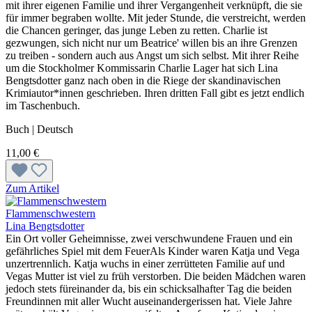
mit ihrer eigenen Familie und ihrer Vergangenheit verknüpft, die sie
für immer begraben wollte. Mit jeder Stunde, die verstreicht, werden
die Chancen geringer, das junge Leben zu retten. Charlie ist
gezwungen, sich nicht nur um Beatrice' willen bis an ihre Grenzen
zu treiben - sondern auch aus Angst um sich selbst. Mit ihrer Reihe
um die Stockholmer Kommissarin Charlie Lager hat sich Lina
Bengtsdotter ganz nach oben in die Riege der skandinavischen
Krimiautor*innen geschrieben. Ihren dritten Fall gibt es jetzt endlich
im Taschenbuch.
Buch | Deutsch
11,00 €
Zum Artikel
Flammenschwestern
Lina Bengtsdotter
Ein Ort voller Geheimnisse, zwei verschwundene Frauen und ein
gefährliches Spiel mit dem FeuerAls Kinder waren Katja und Vega
unzertrennlich. Katja wuchs in einer zerrütteten Familie auf und
Vegas Mutter ist viel zu früh verstorben. Die beiden Mädchen waren
jedoch stets füreinander da, bis ein schicksalhafter Tag die beiden
Freundinnen mit aller Wucht auseinandergerissen hat. Viele Jahre