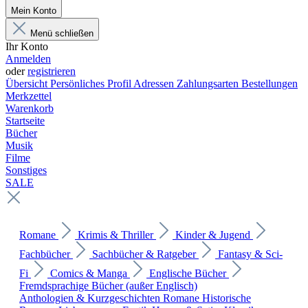
Mein Konto
Menü schließen
Ihr Konto
Anmelden
oder
registrieren
Übersicht
Persönliches Profil
Adressen
Zahlungsarten
Bestellungen
Merkzettel
Warenkorb
Startseite
Bücher
Musik
Filme
Sonstiges
SALE
Romane
Krimis & Thriller
Kinder & Jugend
Fachbücher
Sachbücher & Ratgeber
Fantasy & Sci-
Fi
Comics & Manga
Englische Bücher
Fremdsprachige Bücher (außer Englisch)
Anthologien & Kurzgeschichten
Romane
Historische