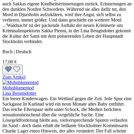
auch Sakkas eigene Kindheitserinnerungen zurück. Erinnerungen an
den dunklen Norden Schwedens. Während sie alles dafür tut, den
Mord in Djursholm aufzuklären, wird ihre Angst, sich selbst zu
verlieren, immer größer. Und dann geschieht ein weiterer Mord
...'Waldnacht' ist der packende Auftakt der neuen Krimiserie um
Kriminalinspektorin Sakka Pienni, in der Lina Bengtsdotter gekonnt
die Kultur der Sami mit dem pulsierenden Leben der Hauptstadt
Stockholm verbindet.
Buch | Deutsch
17,00 €
Zum Artikel
Mohnblumentod
Lina Bengtsdotter
Ein leerer Kinderwagen. Ein Wettlauf gegen die Zeit. Jede Spur eine
Sackgasse.In Karlstad wird ein neun Monate altes Baby entführt.
Das reiche Elternpaar steht unter Schock, die Medien berichten
sensationsheischend über die vergebliche Suche. Eine
Lösegeldforderung bleibt aus, vielversprechende Spuren verlaufen
im Sand - doch dann erhält die brillante Stockholmer Kommissarin
Charlie Lager einen Hinweis, der alles verändert: Der Fall scheint