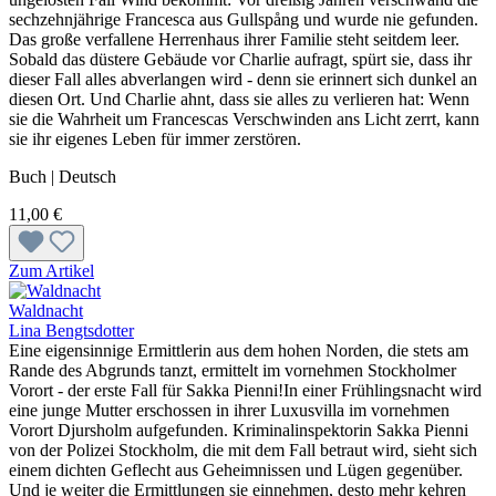
sechzehnjährige Francesca aus Gullspång und wurde nie gefunden.
Das große verfallene Herrenhaus ihrer Familie steht seitdem leer.
Sobald das düstere Gebäude vor Charlie aufragt, spürt sie, dass ihr
dieser Fall alles abverlangen wird - denn sie erinnert sich dunkel an
diesen Ort. Und Charlie ahnt, dass sie alles zu verlieren hat: Wenn
sie die Wahrheit um Francescas Verschwinden ans Licht zerrt, kann
sie ihr eigenes Leben für immer zerstören.
Buch | Deutsch
11,00 €
Zum Artikel
Waldnacht
Lina Bengtsdotter
Eine eigensinnige Ermittlerin aus dem hohen Norden, die stets am
Rande des Abgrunds tanzt, ermittelt im vornehmen Stockholmer
Vorort - der erste Fall für Sakka Pienni!In einer Frühlingsnacht wird
eine junge Mutter erschossen in ihrer Luxusvilla im vornehmen
Vorort Djursholm aufgefunden. Kriminalinspektorin Sakka Pienni
von der Polizei Stockholm, die mit dem Fall betraut wird, sieht sich
einem dichten Geflecht aus Geheimnissen und Lügen gegenüber.
Und je weiter die Ermittlungen sie einnehmen, desto mehr kehren