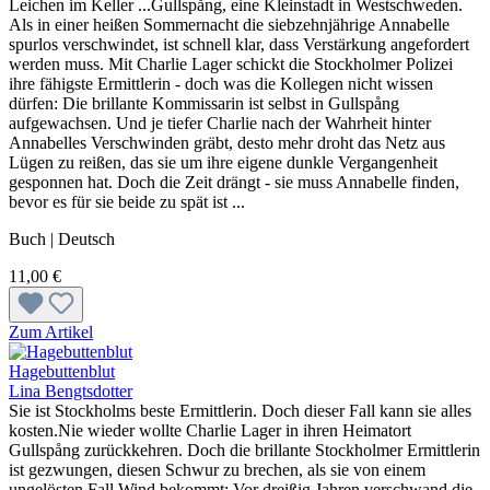
Leichen im Keller ...Gullspång, eine Kleinstadt in Westschweden.
Als in einer heißen Sommernacht die siebzehnjährige Annabelle
spurlos verschwindet, ist schnell klar, dass Verstärkung angefordert
werden muss. Mit Charlie Lager schickt die Stockholmer Polizei
ihre fähigste Ermittlerin - doch was die Kollegen nicht wissen
dürfen: Die brillante Kommissarin ist selbst in Gullspång
aufgewachsen. Und je tiefer Charlie nach der Wahrheit hinter
Annabelles Verschwinden gräbt, desto mehr droht das Netz aus
Lügen zu reißen, das sie um ihre eigene dunkle Vergangenheit
gesponnen hat. Doch die Zeit drängt - sie muss Annabelle finden,
bevor es für sie beide zu spät ist ...
Buch | Deutsch
11,00 €
Zum Artikel
Hagebuttenblut
Lina Bengtsdotter
Sie ist Stockholms beste Ermittlerin. Doch dieser Fall kann sie alles
kosten.Nie wieder wollte Charlie Lager in ihren Heimatort
Gullspång zurückkehren. Doch die brillante Stockholmer Ermittlerin
ist gezwungen, diesen Schwur zu brechen, als sie von einem
ungelösten Fall Wind bekommt: Vor dreißig Jahren verschwand die