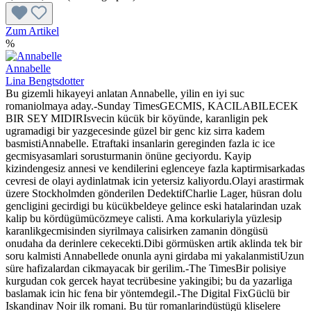
Zum Artikel
%
Annabelle
Lina Bengtsdotter
Bu gizemli hikayeyi anlatan Annabelle, yilin en iyi suc
romaniolmaya aday.-Sunday TimesGECMIS, KACILABILECEK
BIR SEY MIDIRIsvecin kücük bir köyünde, karanligin pek
ugramadigi bir yazgecesinde güzel bir genc kiz sirra kadem
basmistiAnnabelle. Etraftaki insanlarin gereginden fazla ic ice
gecmisyasamlari sorusturmanin önüne geciyordu. Kayip
kizindengesiz annesi ve kendilerini eglenceye fazla kaptirmisarkadas
cevresi de olayi aydinlatmak icin yetersiz kaliyordu.Olayi arastirmak
üzere Stockholmden gönderilen DedektifCharlie Lager, hüsran dolu
gencligini gecirdigi bu kücükbeldeye gelince eski hatalarindan uzak
kalip bu kördügümücözmeye calisti. Ama korkulariyla yüzlesip
karanlikgecmisinden siyrilmaya calisirken zamanin döngüsü
onudaha da derinlere cekecekti.Dibi görmüsken artik aklinda tek bir
soru kalmisti Annabellede onunla ayni girdaba mi yakalanmistiUzun
süre hafizalardan cikmayacak bir gerilim.-The TimesBir polisiye
kurgudan cok gercek hayat tecrübesine yakingibi; bu da yazarliga
baslamak icin hic fena bir yöntemdegil.-The Digital FixGüclü bir
Iskandinav Noir ilk romani. Bu tür romanlarindüstügü kliselere