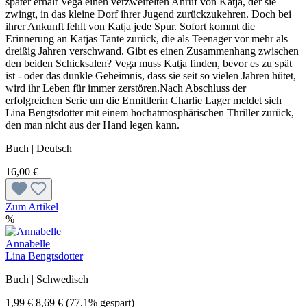
später erhält Vega einen verzweifelten Anruf von Katja, der sie
zwingt, in das kleine Dorf ihrer Jugend zurückzukehren. Doch bei
ihrer Ankunft fehlt von Katja jede Spur. Sofort kommt die
Erinnerung an Katjas Tante zurück, die als Teenager vor mehr als
dreißig Jahren verschwand. Gibt es einen Zusammenhang zwischen
den beiden Schicksalen? Vega muss Katja finden, bevor es zu spät
ist - oder das dunkle Geheimnis, dass sie seit so vielen Jahren hütet,
wird ihr Leben für immer zerstören.Nach Abschluss der
erfolgreichen Serie um die Ermittlerin Charlie Lager meldet sich
Lina Bengtsdotter mit einem hochatmosphärischen Thriller zurück,
den man nicht aus der Hand legen kann.
Buch | Deutsch
16,00 €
Zum Artikel
%
Annabelle
Lina Bengtsdotter
Buch | Schwedisch
1,99 €
8,69 €
(77.1% gespart)