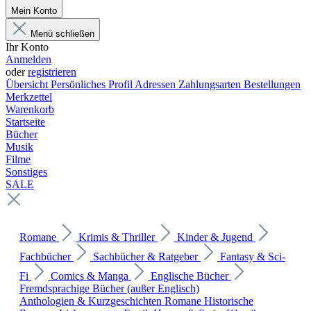
Mein Konto
Menü schließen
Ihr Konto
Anmelden
oder
registrieren
Übersicht
Persönliches Profil
Adressen
Zahlungsarten
Bestellungen
Merkzettel
Warenkorb
Startseite
Bücher
Musik
Filme
Sonstiges
SALE
Romane
Krimis & Thriller
Kinder & Jugend
Fachbücher
Sachbücher & Ratgeber
Fantasy & Sci-
Fi
Comics & Manga
Englische Bücher
Fremdsprachige Bücher (außer Englisch)
Anthologien & Kurzgeschichten
Romane
Historische