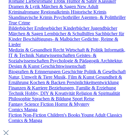
Romane
Liebesromane
Erotik
Humor & Satire
Klassiker
Dramen & Lyrik
Märchen & Sagen
New Adult
Kriminalromane
Regionalkrimis
Historische Krimis
Skandinavische Krimis
Psychothriller
Agenten- & Politthriller
True Crime
Bilderbücher
Erstlesebücher
Kinderbücher
Jugendbücher
Märchen & Sagen
Lernbücher & Schulhilfen
Sachbücher für
Kinder
Beschäftigungs- & Malbücher
Gedichte, Reime &
Lieder
Medizin & Gesundheit
Recht
Wirtschaft & Politik
Informatik,
IT & Technik
Naturwissenschaften
Geistes- &
Sozialwissenschaften
Psychologie & Pädagogik
Architektur,
Design & Kunst
Geschichtswissenschaft
Biografien & Erinnerungen
Geschichte
Politik & Gesellschaft
Natur, Umwelt & Tiere
Musik, Film & Kunst
Gesundheit &
Ernährung
Kochen & Backen
Persönlichkeitsentwicklung
Finanzen & Karriere
Beziehungen, Familie & Erziehung
Technik
Hobby, DIY & Kreativität
Religion & Spiritualität
Philosophie
Sprachen & Bildung
Sport
Reise
Fantasy
Science Fiction
Horror & Mystery
Comics
Manga
Fiction
Non-Fiction
Children's Books
Young Adult
Classics
Comics & Manga