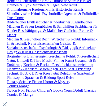
Romane
Liebesromane
Erotik
Humor & Satire
Klassiker
Dramen & Lyrik
Märchen & Sagen
New Adult
Kriminalromane
Regionalkrimis
Historische Krimis
Skandinavische Krimis
Psychothriller
Agenten- & Politthriller
True Crime
Bilderbücher
Erstlesebücher
Kinderbücher
Jugendbücher
Märchen & Sagen
Lernbücher & Schulhilfen
Sachbücher für
Kinder
Beschäftigungs- & Malbücher
Gedichte, Reime &
Lieder
Medizin & Gesundheit
Recht
Wirtschaft & Politik
Informatik,
IT & Technik
Naturwissenschaften
Geistes- &
Sozialwissenschaften
Psychologie & Pädagogik
Architektur,
Design & Kunst
Geschichtswissenschaft
Biografien & Erinnerungen
Geschichte
Politik & Gesellschaft
Natur, Umwelt & Tiere
Musik, Film & Kunst
Gesundheit &
Ernährung
Kochen & Backen
Persönlichkeitsentwicklung
Finanzen & Karriere
Beziehungen, Familie & Erziehung
Technik
Hobby, DIY & Kreativität
Religion & Spiritualität
Philosophie
Sprachen & Bildung
Sport
Reise
Fantasy
Science Fiction
Horror & Mystery
Comics
Manga
Fiction
Non-Fiction
Children's Books
Young Adult
Classics
Comics & Manga