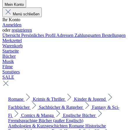
Mein Konto
Menü schließen
Ihr Konto
Anmelden
oder
registrieren
Übersicht
Persönliches Profil
Adressen
Zahlungsarten
Bestellungen
Merkzettel
Warenkorb
Startseite
Bücher
Musik
Filme
Sonstiges
SALE
Romane
Krimis & Thriller
Kinder & Jugend
Fachbücher
Sachbücher & Ratgeber
Fantasy & Sci-
Fi
Comics & Manga
Englische Bücher
Fremdsprachige Bücher (außer Englisch)
Anthologien & Kurzgeschichten
Romane
Historische