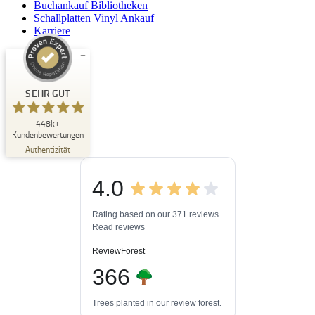
Buchankauf Bibliotheken
Schallplatten Vinyl Ankauf
Karriere
Kundenbewertungen und Erfahrungen zu
Buchpark
SEHR GUT
SEHR GUT
448k+
%
33
Kundenbewertungen
Empfehlungen auf
Authentizität
ProvenExpert.com
5,00
/
4,84
4.0
3
448k+
Bewertungen auf
3
Bewertungen von
ProvenExpert.com
Rating based on our 371 reviews.
anderen Quellen
Read reviews
Blick aufs ProvenExpert-Profil werfen
ReviewForest
06.08.2026
366
Trees planted in our
review forest
.