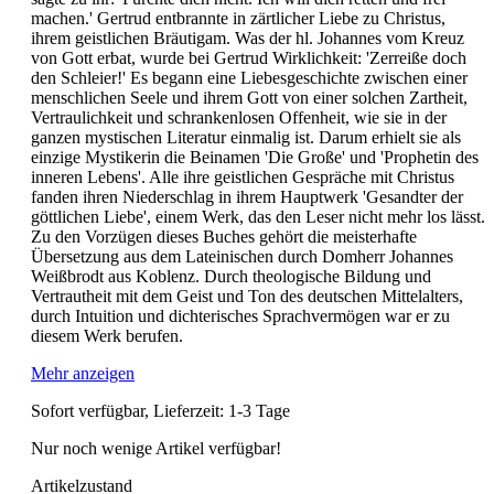
machen.' Gertrud entbrannte in zärtlicher Liebe zu Christus,
ihrem geistlichen Bräutigam. Was der hl. Johannes vom Kreuz
von Gott erbat, wurde bei Gertrud Wirklichkeit: 'Zerreiße doch
den Schleier!' Es begann eine Liebesgeschichte zwischen einer
menschlichen Seele und ihrem Gott von einer solchen Zartheit,
Vertraulichkeit und schrankenlosen Offenheit, wie sie in der
ganzen mystischen Literatur einmalig ist. Darum erhielt sie als
einzige Mystikerin die Beinamen 'Die Große' und 'Prophetin des
inneren Lebens'. Alle ihre geistlichen Gespräche mit Christus
fanden ihren Niederschlag in ihrem Hauptwerk 'Gesandter der
göttlichen Liebe', einem Werk, das den Leser nicht mehr los lässt.
Zu den Vorzügen dieses Buches gehört die meisterhafte
Übersetzung aus dem Lateinischen durch Domherr Johannes
Weißbrodt aus Koblenz. Durch theologische Bildung und
Vertrautheit mit dem Geist und Ton des deutschen Mittelalters,
durch Intuition und dichterisches Sprachvermögen war er zu
diesem Werk berufen.
Mehr anzeigen
Sofort verfügbar, Lieferzeit: 1-3 Tage
Nur noch wenige Artikel verfügbar!
Artikelzustand