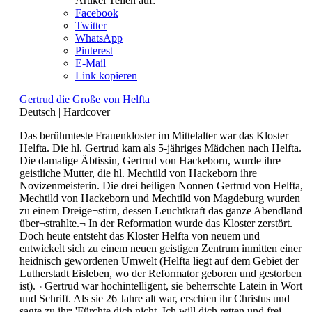
Artikel Teilen auf:
Facebook
Twitter
WhatsApp
Pinterest
E-Mail
Link kopieren
Gertrud die Große von Helfta
Deutsch
|
Hardcover
Das berühmteste Frauenkloster im Mittelalter war das Kloster
Helfta. Die hl. Gertrud kam als 5-jähriges Mädchen nach Helfta.
Die damalige Äbtissin, Gertrud von Hackeborn, wurde ihre
geistliche Mutter, die hl. Mechtild von Hackeborn ihre
Novizenmeisterin. Die drei heiligen Nonnen Gertrud von Helfta,
Mechtild von Hackeborn und Mechtild von Magdeburg wurden
zu einem Dreige¬stirn, dessen Leuchtkraft das ganze Abendland
über¬strahlte.¬ In der Reformation wurde das Kloster zerstört.
Doch heute entsteht das Kloster Helfta von neuem und
entwickelt sich zu einem neuen geistigen Zentrum inmitten einer
heidnisch gewordenen Umwelt (Helfta liegt auf dem Gebiet der
Lutherstadt Eisleben, wo der Reformator geboren und gestorben
ist).¬ Gertrud war hochintelligent, sie beherrschte Latein in Wort
und Schrift. Als sie 26 Jahre alt war, erschien ihr Christus und
sagte zu ihr: 'Fürchte dich nicht. Ich will dich retten und frei