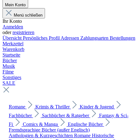
Mein Konto
Menü schließen
Ihr Konto
Anmelden
oder
registrieren
Übersicht
Persönliches Profil
Adressen
Zahlungsarten
Bestellungen
Merkzettel
Warenkorb
Startseite
Bücher
Musik
Filme
Sonstiges
SALE
Romane
Krimis & Thriller
Kinder & Jugend
Fachbücher
Sachbücher & Ratgeber
Fantasy & Sci-
Fi
Comics & Manga
Englische Bücher
Fremdsprachige Bücher (außer Englisch)
Anthologien & Kurzgeschichten
Romane
Historische