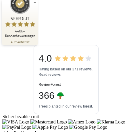
Kundenbewertungen und Erfahrungen zu
Buchpark
SEHR GUT
SEHR GUT
448k+
%
33
Kundenbewertungen
Empfehlungen auf
Authentizität
ProvenExpert.com
5,00
/
4,84
4.0
3
448k+
Bewertungen auf
3
Bewertungen von
ProvenExpert.com
Rating based on our 371 reviews.
anderen Quellen
Read reviews
Blick aufs ProvenExpert-Profil werfen
ReviewForest
06.08.2026
366
Trees planted in our
review forest
.
Sicher bezahlen mit