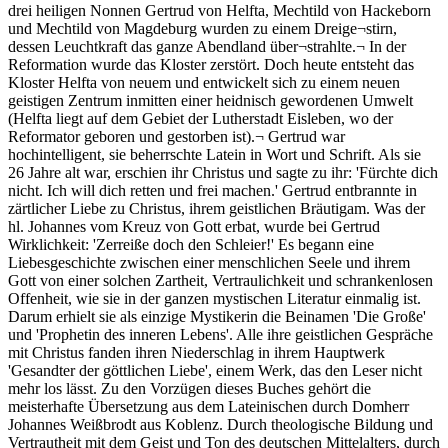
drei heiligen Nonnen Gertrud von Helfta, Mechtild von Hackeborn
und Mechtild von Magdeburg wurden zu einem Dreige¬stirn,
dessen Leuchtkraft das ganze Abendland über¬strahlte.¬ In der
Reformation wurde das Kloster zerstört. Doch heute entsteht das
Kloster Helfta von neuem und entwickelt sich zu einem neuen
geistigen Zentrum inmitten einer heidnisch gewordenen Umwelt
(Helfta liegt auf dem Gebiet der Lutherstadt Eisleben, wo der
Reformator geboren und gestorben ist).¬ Gertrud war
hochintelligent, sie beherrschte Latein in Wort und Schrift. Als sie
26 Jahre alt war, erschien ihr Christus und sagte zu ihr: 'Fürchte dich
nicht. Ich will dich retten und frei machen.' Gertrud entbrannte in
zärtlicher Liebe zu Christus, ihrem geistlichen Bräutigam. Was der
hl. Johannes vom Kreuz von Gott erbat, wurde bei Gertrud
Wirklichkeit: 'Zerreiße doch den Schleier!' Es begann eine
Liebesgeschichte zwischen einer menschlichen Seele und ihrem
Gott von einer solchen Zartheit, Vertraulichkeit und schrankenlosen
Offenheit, wie sie in der ganzen mystischen Literatur einmalig ist.
Darum erhielt sie als einzige Mystikerin die Beinamen 'Die Große'
und 'Prophetin des inneren Lebens'. Alle ihre geistlichen Gespräche
mit Christus fanden ihren Niederschlag in ihrem Hauptwerk
'Gesandter der göttlichen Liebe', einem Werk, das den Leser nicht
mehr los lässt. Zu den Vorzügen dieses Buches gehört die
meisterhafte Übersetzung aus dem Lateinischen durch Domherr
Johannes Weißbrodt aus Koblenz. Durch theologische Bildung und
Vertrautheit mit dem Geist und Ton des deutschen Mittelalters, durch