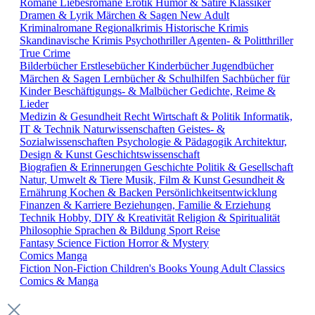
Romane
Liebesromane
Erotik
Humor & Satire
Klassiker
Dramen & Lyrik
Märchen & Sagen
New Adult
Kriminalromane
Regionalkrimis
Historische Krimis
Skandinavische Krimis
Psychothriller
Agenten- & Politthriller
True Crime
Bilderbücher
Erstlesebücher
Kinderbücher
Jugendbücher
Märchen & Sagen
Lernbücher & Schulhilfen
Sachbücher für
Kinder
Beschäftigungs- & Malbücher
Gedichte, Reime &
Lieder
Medizin & Gesundheit
Recht
Wirtschaft & Politik
Informatik,
IT & Technik
Naturwissenschaften
Geistes- &
Sozialwissenschaften
Psychologie & Pädagogik
Architektur,
Design & Kunst
Geschichtswissenschaft
Biografien & Erinnerungen
Geschichte
Politik & Gesellschaft
Natur, Umwelt & Tiere
Musik, Film & Kunst
Gesundheit &
Ernährung
Kochen & Backen
Persönlichkeitsentwicklung
Finanzen & Karriere
Beziehungen, Familie & Erziehung
Technik
Hobby, DIY & Kreativität
Religion & Spiritualität
Philosophie
Sprachen & Bildung
Sport
Reise
Fantasy
Science Fiction
Horror & Mystery
Comics
Manga
Fiction
Non-Fiction
Children's Books
Young Adult
Classics
Comics & Manga