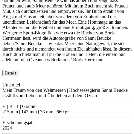
dominiert wird. Sanni Beucke will das ändern und zeigt, dass
Frauen auch aufs Meer gehören. Mit ihrem Buch macht sie Frauen
Mut, sich durchzusetzen und empowert sie. Ihr Buch erzählt von
Angst und Einsamkeit, aber vor allem von Euphorie und der
unendlichen Leidenschaft für das Meer. Eine Hommage an das
Abenteuer und die Freiheit und eine Ermutigung, groß zu träumen.
Wer gerne Sport-Biografien wie etwa die Bücher von Boris
Herrmann liest, wird die Autobiografie von Sanni Beucke
lieben.'Sanni Beucke ist wie das Meer: eine Naturgewalt, die sich
durch nichts und niemanden von ihrem Ziel abhalten lässt. In diesem
Buch durchlebt man mit ihr die Höhen und Tiefen, die einem nur
allein auf den Ozeanen widerfahren.' Boris Herrmann
Details
Untertitel
Mein Traum von den Weltmeeren | Hochseeseglerin Sanni Beucke
erzählt vom Leben und Überleben auf dem Ozean
H | B | T | Gramm
215 mm | 147 mm | 33 mm | 660 gr
Erscheinungsjahr
2024