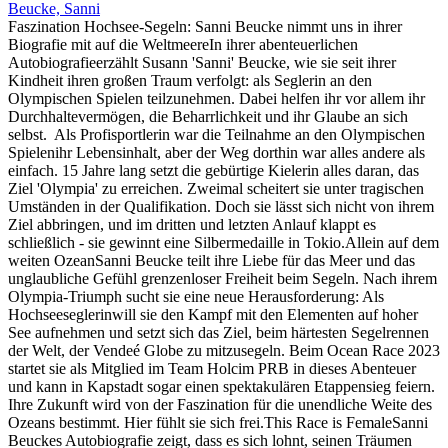
Beucke, Sanni
Faszination Hochsee-Segeln: Sanni Beucke nimmt uns in ihrer
Biografie mit auf die WeltmeereIn ihrer abenteuerlichen
Autobiografieerzählt Susann 'Sanni' Beucke, wie sie seit ihrer
Kindheit ihren großen Traum verfolgt: als Seglerin an den
Olympischen Spielen teilzunehmen. Dabei helfen ihr vor allem ihr
Durchhaltevermögen, die Beharrlichkeit und ihr Glaube an sich
selbst. Als Profisportlerin war die Teilnahme an den Olympischen
Spielenihr Lebensinhalt, aber der Weg dorthin war alles andere als
einfach. 15 Jahre lang setzt die gebürtige Kielerin alles daran, das
Ziel 'Olympia' zu erreichen. Zweimal scheitert sie unter tragischen
Umständen in der Qualifikation. Doch sie lässt sich nicht von ihrem
Ziel abbringen, und im dritten und letzten Anlauf klappt es
schließlich - sie gewinnt eine Silbermedaille in Tokio.Allein auf dem
weiten OzeanSanni Beucke teilt ihre Liebe für das Meer und das
unglaubliche Gefühl grenzenloser Freiheit beim Segeln. Nach ihrem
Olympia-Triumph sucht sie eine neue Herausforderung: Als
Hochseeseglerinwill sie den Kampf mit den Elementen auf hoher
See aufnehmen und setzt sich das Ziel, beim härtesten Segelrennen
der Welt, der Vendeé Globe zu mitzusegeln. Beim Ocean Race 2023
startet sie als Mitglied im Team Holcim PRB in dieses Abenteuer
und kann in Kapstadt sogar einen spektakulären Etappensieg feiern.
Ihre Zukunft wird von der Faszination für die unendliche Weite des
Ozeans bestimmt. Hier fühlt sie sich frei.This Race is FemaleSanni
Beuckes Autobiografie zeigt, dass es sich lohnt, seinen Träumen