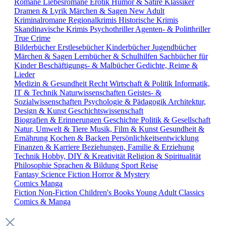
Romane
Liebesromane
Erotik
Humor & Satire
Klassiker
Dramen & Lyrik
Märchen & Sagen
New Adult
Kriminalromane
Regionalkrimis
Historische Krimis
Skandinavische Krimis
Psychothriller
Agenten- & Politthriller
True Crime
Bilderbücher
Erstlesebücher
Kinderbücher
Jugendbücher
Märchen & Sagen
Lernbücher & Schulhilfen
Sachbücher für
Kinder
Beschäftigungs- & Malbücher
Gedichte, Reime &
Lieder
Medizin & Gesundheit
Recht
Wirtschaft & Politik
Informatik,
IT & Technik
Naturwissenschaften
Geistes- &
Sozialwissenschaften
Psychologie & Pädagogik
Architektur,
Design & Kunst
Geschichtswissenschaft
Biografien & Erinnerungen
Geschichte
Politik & Gesellschaft
Natur, Umwelt & Tiere
Musik, Film & Kunst
Gesundheit &
Ernährung
Kochen & Backen
Persönlichkeitsentwicklung
Finanzen & Karriere
Beziehungen, Familie & Erziehung
Technik
Hobby, DIY & Kreativität
Religion & Spiritualität
Philosophie
Sprachen & Bildung
Sport
Reise
Fantasy
Science Fiction
Horror & Mystery
Comics
Manga
Fiction
Non-Fiction
Children's Books
Young Adult
Classics
Comics & Manga