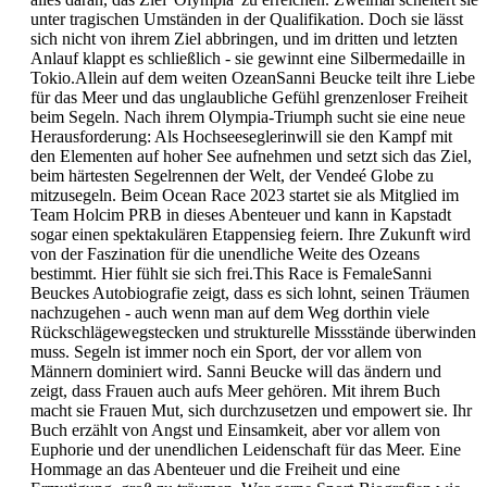
unter tragischen Umständen in der Qualifikation. Doch sie lässt
sich nicht von ihrem Ziel abbringen, und im dritten und letzten
Anlauf klappt es schließlich - sie gewinnt eine Silbermedaille in
Tokio.Allein auf dem weiten OzeanSanni Beucke teilt ihre Liebe
für das Meer und das unglaubliche Gefühl grenzenloser Freiheit
beim Segeln. Nach ihrem Olympia-Triumph sucht sie eine neue
Herausforderung: Als Hochseeseglerinwill sie den Kampf mit
den Elementen auf hoher See aufnehmen und setzt sich das Ziel,
beim härtesten Segelrennen der Welt, der Vendeé Globe zu
mitzusegeln. Beim Ocean Race 2023 startet sie als Mitglied im
Team Holcim PRB in dieses Abenteuer und kann in Kapstadt
sogar einen spektakulären Etappensieg feiern. Ihre Zukunft wird
von der Faszination für die unendliche Weite des Ozeans
bestimmt. Hier fühlt sie sich frei.This Race is FemaleSanni
Beuckes Autobiografie zeigt, dass es sich lohnt, seinen Träumen
nachzugehen - auch wenn man auf dem Weg dorthin viele
Rückschlägewegstecken und strukturelle Missstände überwinden
muss. Segeln ist immer noch ein Sport, der vor allem von
Männern dominiert wird. Sanni Beucke will das ändern und
zeigt, dass Frauen auch aufs Meer gehören. Mit ihrem Buch
macht sie Frauen Mut, sich durchzusetzen und empowert sie. Ihr
Buch erzählt von Angst und Einsamkeit, aber vor allem von
Euphorie und der unendlichen Leidenschaft für das Meer. Eine
Hommage an das Abenteuer und die Freiheit und eine