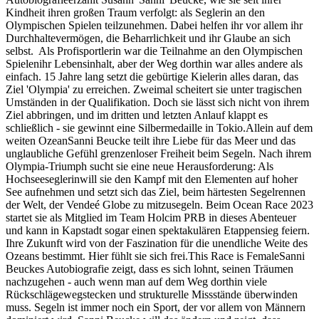
Kindheit ihren großen Traum verfolgt: als Seglerin an den
Olympischen Spielen teilzunehmen. Dabei helfen ihr vor allem ihr
Durchhaltevermögen, die Beharrlichkeit und ihr Glaube an sich
selbst. Als Profisportlerin war die Teilnahme an den Olympischen
Spielenihr Lebensinhalt, aber der Weg dorthin war alles andere als
einfach. 15 Jahre lang setzt die gebürtige Kielerin alles daran, das
Ziel 'Olympia' zu erreichen. Zweimal scheitert sie unter tragischen
Umständen in der Qualifikation. Doch sie lässt sich nicht von ihrem
Ziel abbringen, und im dritten und letzten Anlauf klappt es
schließlich - sie gewinnt eine Silbermedaille in Tokio.Allein auf dem
weiten OzeanSanni Beucke teilt ihre Liebe für das Meer und das
unglaubliche Gefühl grenzenloser Freiheit beim Segeln. Nach ihrem
Olympia-Triumph sucht sie eine neue Herausforderung: Als
Hochseeseglerinwill sie den Kampf mit den Elementen auf hoher
See aufnehmen und setzt sich das Ziel, beim härtesten Segelrennen
der Welt, der Vendeé Globe zu mitzusegeln. Beim Ocean Race 2023
startet sie als Mitglied im Team Holcim PRB in dieses Abenteuer
und kann in Kapstadt sogar einen spektakulären Etappensieg feiern.
Ihre Zukunft wird von der Faszination für die unendliche Weite des
Ozeans bestimmt. Hier fühlt sie sich frei.This Race is FemaleSanni
Beuckes Autobiografie zeigt, dass es sich lohnt, seinen Träumen
nachzugehen - auch wenn man auf dem Weg dorthin viele
Rückschlägewegstecken und strukturelle Missstände überwinden
muss. Segeln ist immer noch ein Sport, der vor allem von Männern