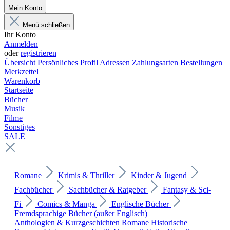
Mein Konto
Menü schließen
Ihr Konto
Anmelden
oder
registrieren
Übersicht
Persönliches Profil
Adressen
Zahlungsarten
Bestellungen
Merkzettel
Warenkorb
Startseite
Bücher
Musik
Filme
Sonstiges
SALE
Romane
Krimis & Thriller
Kinder & Jugend
Fachbücher
Sachbücher & Ratgeber
Fantasy & Sci-
Fi
Comics & Manga
Englische Bücher
Fremdsprachige Bücher (außer Englisch)
Anthologien & Kurzgeschichten
Romane
Historische