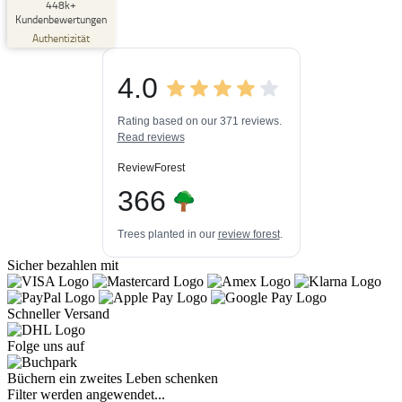
SEHR GUT
448k+
%
33
Kundenbewertungen
Empfehlungen auf
Authentizität
ProvenExpert.com
5,00
/
4,84
4.0
3
448k+
Bewertungen auf
3
Bewertungen von
ProvenExpert.com
Rating based on our 371 reviews.
anderen Quellen
Read reviews
Blick aufs ProvenExpert-Profil werfen
ReviewForest
06.08.2026
366
Trees planted in our
review forest
.
Sicher bezahlen mit
Schneller Versand
Folge uns auf
Büchern ein zweites Leben schenken
Filter werden angewendet...