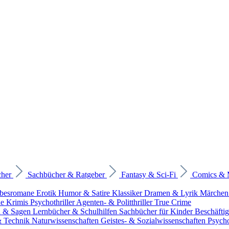
cher
Sachbücher & Ratgeber
Fantasy & Sci-Fi
Comics &
ebesromane
Erotik
Humor & Satire
Klassiker
Dramen & Lyrik
Märchen
he Krimis
Psychothriller
Agenten- & Politthriller
True Crime
n & Sagen
Lernbücher & Schulhilfen
Sachbücher für Kinder
Beschäfti
 & Technik
Naturwissenschaften
Geistes- & Sozialwissenschaften
Psych