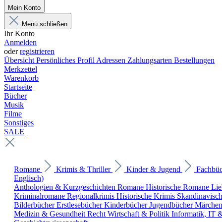
Mein Konto
Menü schließen
Ihr Konto
Anmelden
oder
registrieren
Übersicht
Persönliches Profil
Adressen
Zahlungsarten
Bestellungen
Merkzettel
Warenkorb
Startseite
Bücher
Musik
Filme
Sonstiges
SALE
Romane
Krimis & Thriller
Kinder & Jugend
Fachbü
Englisch)
Anthologien & Kurzgeschichten
Romane
Historische Romane
Li
Kriminalromane
Regionalkrimis
Historische Krimis
Skandinavisc
Bilderbücher
Erstlesebücher
Kinderbücher
Jugendbücher
Märche
Medizin & Gesundheit
Recht
Wirtschaft & Politik
Informatik, IT