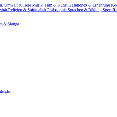
ur, Umwelt & Tiere
Musik, Film & Kunst
Gesundheit & Ernährung
Ko
vität
Religion & Spiritualität
Philosophie
Sprachen & Bildung
Sport
Re
cs & Manga
lender