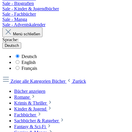
Sale - Biografien
Sale - Kinder & Jugendbücher
Sale - Fachbücher
Sale - Manga
Sale - Adventskalender
Menü schließen
Sprache:
Deutsch
Deutsch
English
Français
Zeige alle Kategorien
Bücher
Zurück
Bücher anzeigen
Romane
Krimis & Thriller
Kinder & Jugend
Fachbücher
Sachbücher & Ratgeber
Fantasy & Sci-Fi