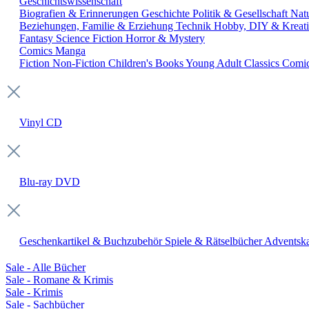
Geschichtswissenschaft
Biografien & Erinnerungen
Geschichte
Politik & Gesellschaft
Nat
Beziehungen, Familie & Erziehung
Technik
Hobby, DIY & Kreati
Fantasy
Science Fiction
Horror & Mystery
Comics
Manga
Fiction
Non-Fiction
Children's Books
Young Adult
Classics
Comi
Vinyl
CD
Blu-ray
DVD
Geschenkartikel & Buchzubehör
Spiele & Rätselbücher
Adventska
Sale - Alle Bücher
Sale - Romane & Krimis
Sale - Krimis
Sale - Sachbücher