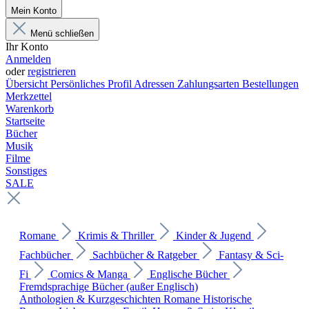
Mein Konto
Menü schließen
Ihr Konto
Anmelden
oder
registrieren
Übersicht
Persönliches Profil
Adressen
Zahlungsarten
Bestellungen
Merkzettel
Warenkorb
Startseite
Bücher
Musik
Filme
Sonstiges
SALE
Romane
Krimis & Thriller
Kinder & Jugend
Fachbücher
Sachbücher & Ratgeber
Fantasy & Sci-
Fi
Comics & Manga
Englische Bücher
Fremdsprachige Bücher (außer Englisch)
Anthologien & Kurzgeschichten
Romane
Historische