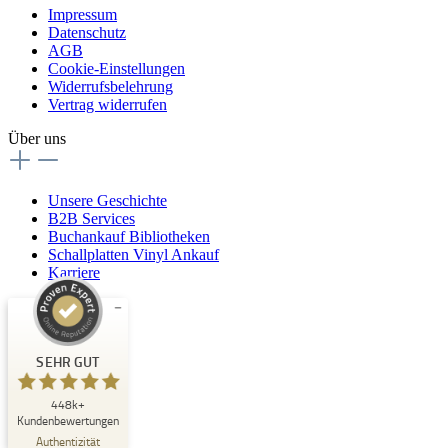
Impressum
Datenschutz
AGB
Cookie-Einstellungen
Widerrufsbelehrung
Vertrag widerrufen
Über uns
Unsere Geschichte
B2B Services
Buchankauf Bibliotheken
Schallplatten Vinyl Ankauf
Karriere
Kundenbewertungen und Erfahrungen zu
Buchpark
SEHR GUT
SEHR GUT
448k+
%
33
Kundenbewertungen
Empfehlungen auf
Authentizität
ProvenExpert.com