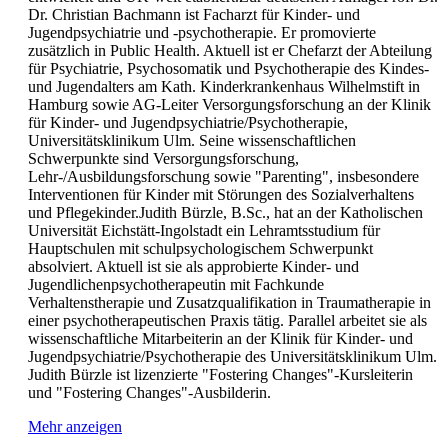
Dr. Christian Bachmann ist Facharzt für Kinder- und
Jugendpsychiatrie und -psychotherapie. Er promovierte
zusätzlich in Public Health. Aktuell ist er Chefarzt der Abteilung
für Psychiatrie, Psychosomatik und Psychotherapie des Kindes-
und Jugendalters am Kath. Kinderkrankenhaus Wilhelmstift in
Hamburg sowie AG-Leiter Versorgungsforschung an der Klinik
für Kinder- und Jugendpsychiatrie/Psychotherapie,
Universitätsklinikum Ulm. Seine wissenschaftlichen
Schwerpunkte sind Versorgungsforschung,
Lehr-/Ausbildungsforschung sowie "Parenting", insbesondere
Interventionen für Kinder mit Störungen des Sozialverhaltens
und Pflegekinder.Judith Bürzle, B.Sc., hat an der Katholischen
Universität Eichstätt-Ingolstadt ein Lehramtsstudium für
Hauptschulen mit schulpsychologischem Schwerpunkt
absolviert. Aktuell ist sie als approbierte Kinder- und
Jugendlichenpsychotherapeutin mit Fachkunde
Verhaltenstherapie und Zusatzqualifikation in Traumatherapie in
einer psychotherapeutischen Praxis tätig. Parallel arbeitet sie als
wissenschaftliche Mitarbeiterin an der Klinik für Kinder- und
Jugendpsychiatrie/Psychotherapie des Universitätsklinikum Ulm.
Judith Bürzle ist lizenzierte "Fostering Changes"-Kursleiterin
und "Fostering Changes"-Ausbilderin.
Mehr anzeigen