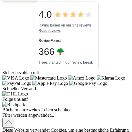
5,00
/
4,84
4.0
3
448k+
Bewertungen auf
3
Bewertungen von
ProvenExpert.com
Rating based on our 371 reviews.
anderen Quellen
Read reviews
Blick aufs ProvenExpert-Profil werfen
ReviewForest
06.08.2026
366
Trees planted in our
review forest
.
Sicher bezahlen mit
Schneller Versand
Folge uns auf
Büchern ein zweites Leben schenken
Filter werden angewendet...
Diese Website verwendet Cookies, um eine bestmögliche Erfahrung