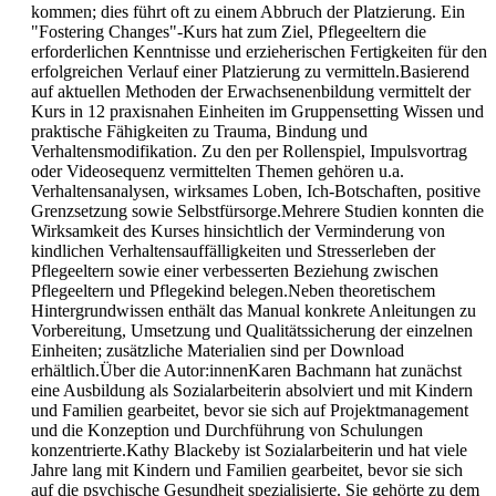
kommen; dies führt oft zu einem Abbruch der Platzierung. Ein
"Fostering Changes"-Kurs hat zum Ziel, Pflegeeltern die
erforderlichen Kenntnisse und erzieherischen Fertigkeiten für den
erfolgreichen Verlauf einer Platzierung zu vermitteln.Basierend
auf aktuellen Methoden der Erwachsenenbildung vermittelt der
Kurs in 12 praxisnahen Einheiten im Gruppensetting Wissen und
praktische Fähigkeiten zu Trauma, Bindung und
Verhaltensmodifikation. Zu den per Rollenspiel, Impulsvortrag
oder Videosequenz vermittelten Themen gehören u.a.
Verhaltensanalysen, wirksames Loben, Ich-Botschaften, positive
Grenzsetzung sowie Selbstfürsorge.Mehrere Studien konnten die
Wirksamkeit des Kurses hinsichtlich der Verminderung von
kindlichen Verhaltensauffälligkeiten und Stresserleben der
Pflegeeltern sowie einer verbesserten Beziehung zwischen
Pflegeeltern und Pflegekind belegen.Neben theoretischem
Hintergrundwissen enthält das Manual konkrete Anleitungen zu
Vorbereitung, Umsetzung und Qualitätssicherung der einzelnen
Einheiten; zusätzliche Materialien sind per Download
erhältlich.Über die Autor:innenKaren Bachmann hat zunächst
eine Ausbildung als Sozialarbeiterin absolviert und mit Kindern
und Familien gearbeitet, bevor sie sich auf Projektmanagement
und die Konzeption und Durchführung von Schulungen
konzentrierte.Kathy Blackeby ist Sozialarbeiterin und hat viele
Jahre lang mit Kindern und Familien gearbeitet, bevor sie sich
auf die psychische Gesundheit spezialisierte. Sie gehörte zu dem