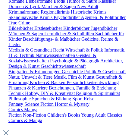
Romane
Liebesromane
Erotik
Humor & Satire
Klassiker
Dramen & Lyrik
Märchen & Sagen
New Adult
Kriminalromane
Regionalkrimis
Historische Krimis
Skandinavische Krimis
Psychothriller
Agenten- & Politthriller
True Crime
Bilderbücher
Erstlesebücher
Kinderbücher
Jugendbücher
Märchen & Sagen
Lernbücher & Schulhilfen
Sachbücher für
Kinder
Beschäftigungs- & Malbücher
Gedichte, Reime &
Lieder
Medizin & Gesundheit
Recht
Wirtschaft & Politik
Informatik,
IT & Technik
Naturwissenschaften
Geistes- &
Sozialwissenschaften
Psychologie & Pädagogik
Architektur,
Design & Kunst
Geschichtswissenschaft
Biografien & Erinnerungen
Geschichte
Politik & Gesellschaft
Natur, Umwelt & Tiere
Musik, Film & Kunst
Gesundheit &
Ernährung
Kochen & Backen
Persönlichkeitsentwicklung
Finanzen & Karriere
Beziehungen, Familie & Erziehung
Technik
Hobby, DIY & Kreativität
Religion & Spiritualität
Philosophie
Sprachen & Bildung
Sport
Reise
Fantasy
Science Fiction
Horror & Mystery
Comics
Manga
Fiction
Non-Fiction
Children's Books
Young Adult
Classics
Comics & Manga