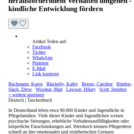
herausforderndem Verhalten umgehen -
kindliche Entwicklung fördern
Artikel Teilen auf:
Facebook
Twitter
WhatsApp
Pinterest
E-Mail
Link kopieren
Bachmann, Karen
Blackeby, Kathy
Bengo, Caroline
Bigden-
Slack, Drew
Woolgar, Matt
Lawson, Hilary
Scott, Stephen
+ weitere anzeigen
Deutsch
|
Taschenbuch
In Deutschland leben etwa 90.000 Kinder und Jugendliche in
Pflegefamilien. Viele dieser Kinder und Jugendlichen weisen
psychische Störungen, erhebliche Verhaltensauffälligkeiten oder
körperliche Einschränkungen auf. Hierdurch können Pflegeeltern
schnell an ihre emotionalen und erzieherischen Grenzen