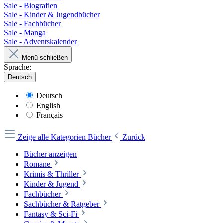
Sale - Biografien
Sale - Kinder & Jugendbücher
Sale - Fachbücher
Sale - Manga
Sale - Adventskalender
Menü schließen
Sprache:
Deutsch
Deutsch
English
Français
Zeige alle Kategorien
Bücher
Zurück
Bücher anzeigen
Romane
Krimis & Thriller
Kinder & Jugend
Fachbücher
Sachbücher & Ratgeber
Fantasy & Sci-Fi