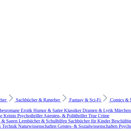
cher
Sachbücher & Ratgeber
Fantasy & Sci-Fi
Comics &
ebesromane
Erotik
Humor & Satire
Klassiker
Dramen & Lyrik
Märchen
he Krimis
Psychothriller
Agenten- & Politthriller
True Crime
n & Sagen
Lernbücher & Schulhilfen
Sachbücher für Kinder
Beschäfti
 & Technik
Naturwissenschaften
Geistes- & Sozialwissenschaften
Psych