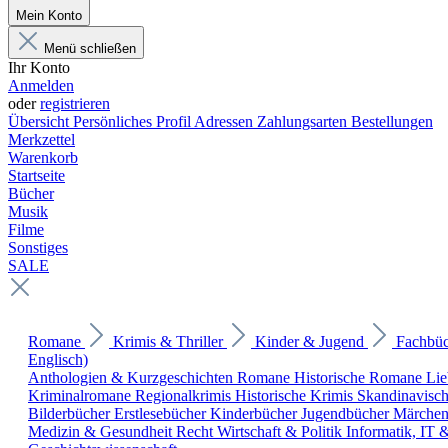
Mein Konto
Menü schließen
Ihr Konto
Anmelden
oder
registrieren
Übersicht
Persönliches Profil
Adressen
Zahlungsarten
Bestellungen
Merkzettel
Warenkorb
Startseite
Bücher
Musik
Filme
Sonstiges
SALE
Romane
Krimis & Thriller
Kinder & Jugend
Fachbü
Englisch)
Anthologien & Kurzgeschichten
Romane
Historische Romane
Li
Kriminalromane
Regionalkrimis
Historische Krimis
Skandinavisc
Bilderbücher
Erstlesebücher
Kinderbücher
Jugendbücher
Märche
Medizin & Gesundheit
Recht
Wirtschaft & Politik
Informatik, IT