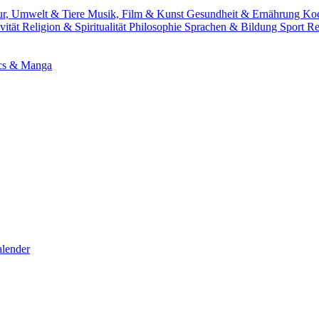
ur, Umwelt & Tiere
Musik, Film & Kunst
Gesundheit & Ernährung
Ko
vität
Religion & Spiritualität
Philosophie
Sprachen & Bildung
Sport
Re
cs & Manga
lender