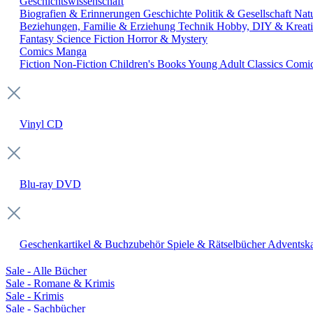
Geschichtswissenschaft
Biografien & Erinnerungen
Geschichte
Politik & Gesellschaft
Nat
Beziehungen, Familie & Erziehung
Technik
Hobby, DIY & Kreati
Fantasy
Science Fiction
Horror & Mystery
Comics
Manga
Fiction
Non-Fiction
Children's Books
Young Adult
Classics
Comi
Vinyl
CD
Blu-ray
DVD
Geschenkartikel & Buchzubehör
Spiele & Rätselbücher
Adventska
Sale - Alle Bücher
Sale - Romane & Krimis
Sale - Krimis
Sale - Sachbücher