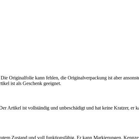
 Die Originalfolie kann fehlen, die Originalverpackung ist aber ansons
tikel ist als Geschenk geeignet.
 Der Artikel ist vollständig und unbeschädigt und hat keine Kratzer, er 
 gutem Zustand und voll funktionsfähig. Er kann Markierungen, Kennz