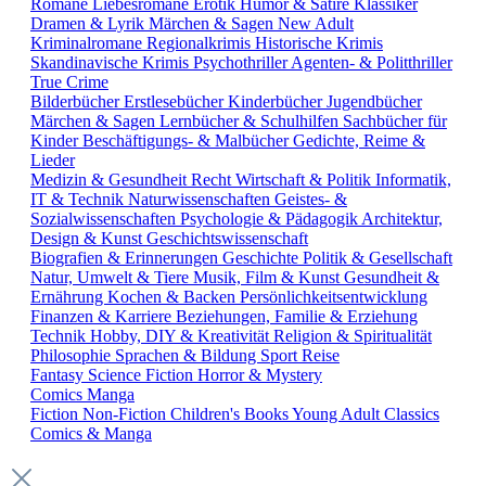
Romane
Liebesromane
Erotik
Humor & Satire
Klassiker
Dramen & Lyrik
Märchen & Sagen
New Adult
Kriminalromane
Regionalkrimis
Historische Krimis
Skandinavische Krimis
Psychothriller
Agenten- & Politthriller
True Crime
Bilderbücher
Erstlesebücher
Kinderbücher
Jugendbücher
Märchen & Sagen
Lernbücher & Schulhilfen
Sachbücher für
Kinder
Beschäftigungs- & Malbücher
Gedichte, Reime &
Lieder
Medizin & Gesundheit
Recht
Wirtschaft & Politik
Informatik,
IT & Technik
Naturwissenschaften
Geistes- &
Sozialwissenschaften
Psychologie & Pädagogik
Architektur,
Design & Kunst
Geschichtswissenschaft
Biografien & Erinnerungen
Geschichte
Politik & Gesellschaft
Natur, Umwelt & Tiere
Musik, Film & Kunst
Gesundheit &
Ernährung
Kochen & Backen
Persönlichkeitsentwicklung
Finanzen & Karriere
Beziehungen, Familie & Erziehung
Technik
Hobby, DIY & Kreativität
Religion & Spiritualität
Philosophie
Sprachen & Bildung
Sport
Reise
Fantasy
Science Fiction
Horror & Mystery
Comics
Manga
Fiction
Non-Fiction
Children's Books
Young Adult
Classics
Comics & Manga