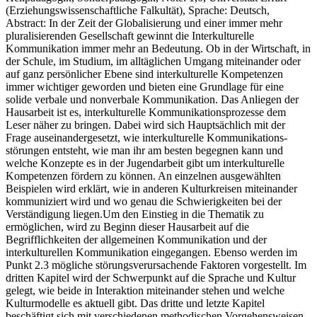
(Erziehungswissenschaftliche Falkultät), Sprache: Deutsch,
Abstract: In der Zeit der Globalisierung und einer immer mehr
pluralisierenden Gesellschaft gewinnt die Interkulturelle
Kommunikation immer mehr an Bedeutung. Ob in der Wirtschaft, in
der Schule, im Studium, im alltäglichen Umgang miteinander oder
auf ganz persönlicher Ebene sind interkulturelle Kompetenzen
immer wichtiger geworden und bieten eine Grundlage für eine
solide verbale und nonverbale Kommunikation. Das Anliegen der
Hausarbeit ist es, interkulturelle Kommunikationsprozesse dem
Leser näher zu bringen. Dabei wird sich Hauptsächlich mit der
Frage auseinandergesetzt, wie interkulturelle Kommunikations-
störungen entsteht, wie man ihr am besten begegnen kann und
welche Konzepte es in der Jugendarbeit gibt um interkulturelle
Kompetenzen fördern zu können. An einzelnen ausgewählten
Beispielen wird erklärt, wie in anderen Kulturkreisen miteinander
kommuniziert wird und wo genau die Schwierigkeiten bei der
Verständigung liegen.Um den Einstieg in die Thematik zu
ermöglichen, wird zu Beginn dieser Hausarbeit auf die
Begrifflichkeiten der allgemeinen Kommunikation und der
interkulturellen Kommunikation eingegangen. Ebenso werden im
Punkt 2.3 mögliche störungsverursachende Faktoren vorgestellt. Im
dritten Kapitel wird der Schwerpunkt auf die Sprache und Kultur
gelegt, wie beide in Interaktion miteinander stehen und welche
Kulturmodelle es aktuell gibt. Das dritte und letzte Kapitel
beschäftigt sich mit verschiedenen methodischen Vorgehensweisen