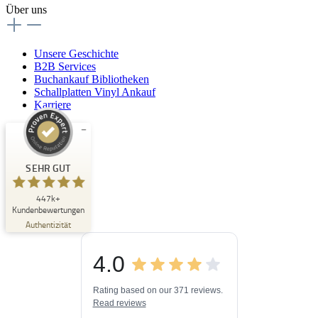
Über uns
Unsere Geschichte
B2B Services
Buchankauf Bibliotheken
Schallplatten Vinyl Ankauf
Karriere
Kundenbewertungen und Erfahrungen zu
Buchpark
SEHR GUT
SEHR GUT
447k+
%
33
Kundenbewertungen
Empfehlungen auf
Authentizität
ProvenExpert.com
5,00
/
4,84
4.0
3
447k+
Bewertungen auf
3
Bewertungen von
ProvenExpert.com
Rating based on our 371 reviews.
anderen Quellen
Read reviews