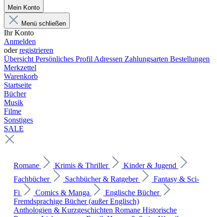
Mein Konto
Menü schließen
Ihr Konto
Anmelden
oder
registrieren
Übersicht
Persönliches Profil
Adressen
Zahlungsarten
Bestellungen
Merkzettel
Warenkorb
Startseite
Bücher
Musik
Filme
Sonstiges
SALE
Romane
Krimis & Thriller
Kinder & Jugend
Fachbücher
Sachbücher & Ratgeber
Fantasy & Sci-
Fi
Comics & Manga
Englische Bücher
Fremdsprachige Bücher (außer Englisch)
Anthologien & Kurzgeschichten
Romane
Historische