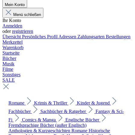
Mein Konto
Menü schließen
Ihr Konto
Anmelden
oder
registrieren
Übersicht
Persönliches Profil
Adressen
Zahlungsarten
Bestellungen
Merkzettel
Warenkorb
Startseite
Bücher
Musik
Filme
Sonstiges
SALE
Romane
Krimis & Thriller
Kinder & Jugend
Fachbücher
Sachbücher & Ratgeber
Fantasy & Sci-
Fi
Comics & Manga
Englische Bücher
Fremdsprachige Bücher (außer Englisch)
Anthologien & Kurzgeschichten
Romane
Historische