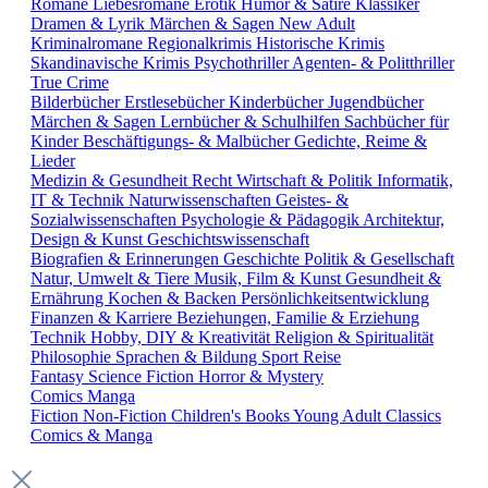
Romane
Liebesromane
Erotik
Humor & Satire
Klassiker
Dramen & Lyrik
Märchen & Sagen
New Adult
Kriminalromane
Regionalkrimis
Historische Krimis
Skandinavische Krimis
Psychothriller
Agenten- & Politthriller
True Crime
Bilderbücher
Erstlesebücher
Kinderbücher
Jugendbücher
Märchen & Sagen
Lernbücher & Schulhilfen
Sachbücher für
Kinder
Beschäftigungs- & Malbücher
Gedichte, Reime &
Lieder
Medizin & Gesundheit
Recht
Wirtschaft & Politik
Informatik,
IT & Technik
Naturwissenschaften
Geistes- &
Sozialwissenschaften
Psychologie & Pädagogik
Architektur,
Design & Kunst
Geschichtswissenschaft
Biografien & Erinnerungen
Geschichte
Politik & Gesellschaft
Natur, Umwelt & Tiere
Musik, Film & Kunst
Gesundheit &
Ernährung
Kochen & Backen
Persönlichkeitsentwicklung
Finanzen & Karriere
Beziehungen, Familie & Erziehung
Technik
Hobby, DIY & Kreativität
Religion & Spiritualität
Philosophie
Sprachen & Bildung
Sport
Reise
Fantasy
Science Fiction
Horror & Mystery
Comics
Manga
Fiction
Non-Fiction
Children's Books
Young Adult
Classics
Comics & Manga