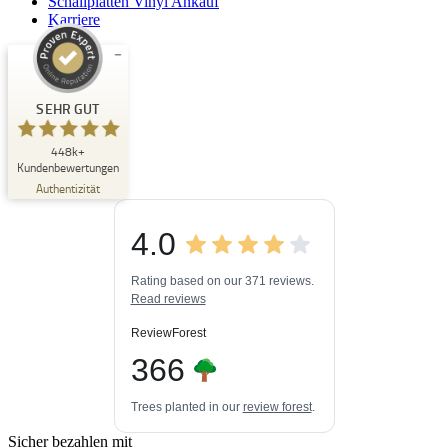
Schallplatten Vinyl Ankauf
Karriere
Kundenbewertungen und Erfahrungen zu
Buchpark
SEHR GUT
SEHR GUT
448k+
%
33
Kundenbewertungen
Empfehlungen auf
Authentizität
ProvenExpert.com
5,00
/
4,84
4.0
3
448k+
Bewertungen auf
3
Bewertungen von
ProvenExpert.com
Rating based on our 371 reviews.
anderen Quellen
Read reviews
Blick aufs ProvenExpert-Profil werfen
ReviewForest
06.08.2026
366
Trees planted in our
review forest
.
Sicher bezahlen mit