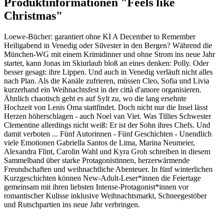
Produktinformationen "Feels like
Christmas"
Loewe-Bücher: garantiert ohne KI A December to Remember
Heiligabend in Venedig oder Silvester in den Bergen? Während die
München-WG mit einem Krimidinner und ohne Strom ins neue Jahr
startet, kann Jonas im Skiurlaub bloß an eines denken: Polly. Oder
besser gesagt: ihre Lippen. Und auch in Venedig verläuft nicht alles
nach Plan. Als die Kanäle zufrieren, müssen Cleo, Sofia und Livia
kurzerhand ein Weihnachtsfest in der città d'amore organisieren.
Ähnlich chaotisch geht es auf Sylt zu, wo die lang ersehnte
Hochzeit von Lenis Oma stattfindet. Doch nicht nur die Insel lässt
Herzen höherschlagen - auch Noel van Viet. Was Tillies Schwester
Clementine allerdings nicht weiß: Er ist der Sohn ihres Chefs. Und
damit verboten ... Fünf Autorinnen - Fünf Geschichten - Unendlich
viele Emotionen Gabriella Santos de Lima, Marina Neumeier,
Alexandra Flint, Carolin Wahl und Kyra Groh schreiben in diesem
Sammelband über starke Protagonistinnen, herzerwärmende
Freundschaften und weihnachtliche Abenteuer. In fünf winterlichen
Kurzgeschichten können New-Adult-Leser*innen die Feiertage
gemeinsam mit ihren liebsten Intense-Protagonist*innen vor
romantischer Kulisse inklusive Weihnachtsmarkt, Schneegestöber
und Rutschpartien ins neue Jahr verbringen.