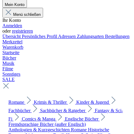
Mein Konto
Menü schließen
Ihr Konto
Anmelden
oder
registrieren
Übersicht
Persönliches Profil
Adressen
Zahlungsarten
Bestellungen
Merkzettel
Warenkorb
Startseite
Bücher
Musik
Filme
Sonstiges
SALE
Romane
Krimis & Thriller
Kinder & Jugend
Fachbücher
Sachbücher & Ratgeber
Fantasy & Sci-
Fi
Comics & Manga
Englische Bücher
Fremdsprachige Bücher (außer Englisch)
Anthologien & Kurzgeschichten
Romane
Historische