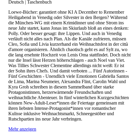
Deutsch
|
Taschenbuch
Loewe-Bücher: garantiert ohne KI A December to Remember
Heiligabend in Venedig oder Silvester in den Bergen? Während
die München-WG mit einem Krimidinner und ohne Strom ins
neue Jahr startet, kann Jonas im Skiurlaub bloß an eines denken:
Polly. Oder besser gesagt: ihre Lippen. Und auch in Venedig
verläuft nicht alles nach Plan. Als die Kanäle zufrieren, müssen
Cleo, Sofia und Livia kurzerhand ein Weihnachtsfest in der città
d'amore organisieren. Ähnlich chaotisch geht es auf Sylt zu, wo
die lang ersehnte Hochzeit von Lenis Oma stattfindet. Doch nicht
nur die Insel lässt Herzen höherschlagen - auch Noel van Viet.
Was Tillies Schwester Clementine allerdings nicht weiß: Er ist
der Sohn ihres Chefs. Und damit verboten ... Fünf Autorinnen -
Fünf Geschichten - Unendlich viele Emotionen Gabriella Santos
de Lima, Marina Neumeier, Alexandra Flint, Carolin Wahl und
Kyra Groh schreiben in diesem Sammelband über starke
Protagonistinnen, herzerwärmende Freundschaften und
weihnachtliche Abenteuer. In fünf winterlichen Kurzgeschichten
können New-Adult-Leser*innen die Feiertage gemeinsam mit
ihren liebsten Intense-Protagonist*innen vor romantischer
Kulisse inklusive Weihnachtsmarkt, Schneegestöber und
Rutschpartien ins neue Jahr verbringen.
Mehr anzeigen