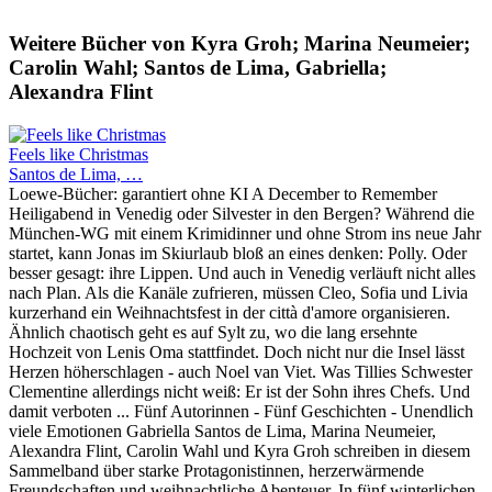
Weitere Bücher von Kyra Groh; Marina Neumeier;
Carolin Wahl; Santos de Lima, Gabriella;
Alexandra Flint
Feels like Christmas
Santos de Lima, …
Loewe-Bücher: garantiert ohne KI A December to Remember
Heiligabend in Venedig oder Silvester in den Bergen? Während die
München-WG mit einem Krimidinner und ohne Strom ins neue Jahr
startet, kann Jonas im Skiurlaub bloß an eines denken: Polly. Oder
besser gesagt: ihre Lippen. Und auch in Venedig verläuft nicht alles
nach Plan. Als die Kanäle zufrieren, müssen Cleo, Sofia und Livia
kurzerhand ein Weihnachtsfest in der città d'amore organisieren.
Ähnlich chaotisch geht es auf Sylt zu, wo die lang ersehnte
Hochzeit von Lenis Oma stattfindet. Doch nicht nur die Insel lässt
Herzen höherschlagen - auch Noel van Viet. Was Tillies Schwester
Clementine allerdings nicht weiß: Er ist der Sohn ihres Chefs. Und
damit verboten ... Fünf Autorinnen - Fünf Geschichten - Unendlich
viele Emotionen Gabriella Santos de Lima, Marina Neumeier,
Alexandra Flint, Carolin Wahl und Kyra Groh schreiben in diesem
Sammelband über starke Protagonistinnen, herzerwärmende
Freundschaften und weihnachtliche Abenteuer. In fünf winterlichen