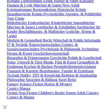
Romane
Liebesromane
Erotik
Humor & Satire
Klassiker
Dramen & Lyrik
Märchen & Sagen
New Adult
Kriminalromane
Regionalkrimis
Historische Krimis
Skandinavische Krimis
Psychothriller
Agenten- & Politthriller
True Crime
Bilderbücher
Erstlesebücher
Kinderbücher
Jugendbücher
Märchen & Sagen
Lernbücher & Schulhilfen
Sachbücher für
Kinder
Beschäftigungs- & Malbücher
Gedichte, Reime &
Lieder
Medizin & Gesundheit
Recht
Wirtschaft & Politik
Informatik,
IT & Technik
Naturwissenschaften
Geistes- &
Sozialwissenschaften
Psychologie & Pädagogik
Architektur,
Design & Kunst
Geschichtswissenschaft
Biografien & Erinnerungen
Geschichte
Politik & Gesellschaft
Natur, Umwelt & Tiere
Musik, Film & Kunst
Gesundheit &
Ernährung
Kochen & Backen
Persönlichkeitsentwicklung
Finanzen & Karriere
Beziehungen, Familie & Erziehung
Technik
Hobby, DIY & Kreativität
Religion & Spiritualität
Philosophie
Sprachen & Bildung
Sport
Reise
Fantasy
Science Fiction
Horror & Mystery
Comics
Manga
Fiction
Non-Fiction
Children's Books
Young Adult
Classics
Comics & Manga