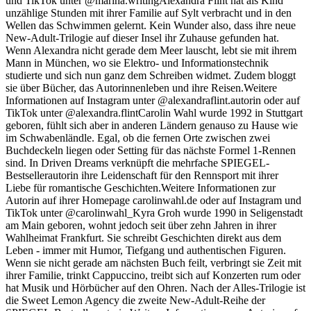
und TikTok unter @marina.writingAlexandra Flint hat als Kind
unzählige Stunden mit ihrer Familie auf Sylt verbracht und in den
Wellen das Schwimmen gelernt. Kein Wunder also, dass ihre neue
New-Adult-Trilogie auf dieser Insel ihr Zuhause gefunden hat.
Wenn Alexandra nicht gerade dem Meer lauscht, lebt sie mit ihrem
Mann in München, wo sie Elektro- und Informationstechnik
studierte und sich nun ganz dem Schreiben widmet. Zudem bloggt
sie über Bücher, das Autorinnenleben und ihre Reisen.Weitere
Informationen auf Instagram unter @alexandraflint.autorin oder auf
TikTok unter @alexandra.flintCarolin Wahl wurde 1992 in Stuttgart
geboren, fühlt sich aber in anderen Ländern genauso zu Hause wie
im Schwabenländle. Egal, ob die fernen Orte zwischen zwei
Buchdeckeln liegen oder Setting für das nächste Formel 1-Rennen
sind. In Driven Dreams verknüpft die mehrfache SPIEGEL-
Bestsellerautorin ihre Leidenschaft für den Rennsport mit ihrer
Liebe für romantische Geschichten.Weitere Informationen zur
Autorin auf ihrer Homepage carolinwahl.de oder auf Instagram und
TikTok unter @carolinwahl_Kyra Groh wurde 1990 in Seligenstadt
am Main geboren, wohnt jedoch seit über zehn Jahren in ihrer
Wahlheimat Frankfurt. Sie schreibt Geschichten direkt aus dem
Leben - immer mit Humor, Tiefgang und authentischen Figuren.
Wenn sie nicht gerade am nächsten Buch feilt, verbringt sie Zeit mit
ihrer Familie, trinkt Cappuccino, treibt sich auf Konzerten rum oder
hat Musik und Hörbücher auf den Ohren. Nach der Alles-Trilogie ist
die Sweet Lemon Agency die zweite New-Adult-Reihe der