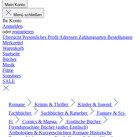
Mein Konto
Menü schließen
Ihr Konto
Anmelden
oder
registrieren
Übersicht
Persönliches Profil
Adressen
Zahlungsarten
Bestellungen
Merkzettel
Warenkorb
Startseite
Bücher
Musik
Filme
Sonstiges
SALE
Romane
Krimis & Thriller
Kinder & Jugend
Fachbücher
Sachbücher & Ratgeber
Fantasy & Sci-
Fi
Comics & Manga
Englische Bücher
Fremdsprachige Bücher (außer Englisch)
Anthologien & Kurzgeschichten
Romane
Historische