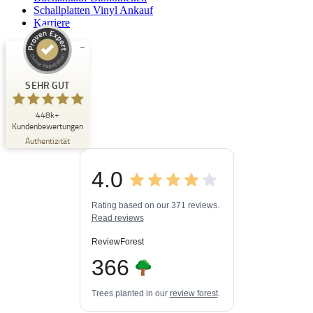
Schallplatten Vinyl Ankauf
Karriere
Kundenbewertungen und Erfahrungen zu
Buchpark
SEHR GUT
SEHR GUT
448k+
%
33
Kundenbewertungen
Empfehlungen auf
Authentizität
ProvenExpert.com
5,00
/
4,84
4.0
3
448k+
Bewertungen auf
3
Bewertungen von
ProvenExpert.com
Rating based on our 371 reviews.
anderen Quellen
Read reviews
Blick aufs ProvenExpert-Profil werfen
ReviewForest
06.08.2026
366
Trees planted in our
review forest
.