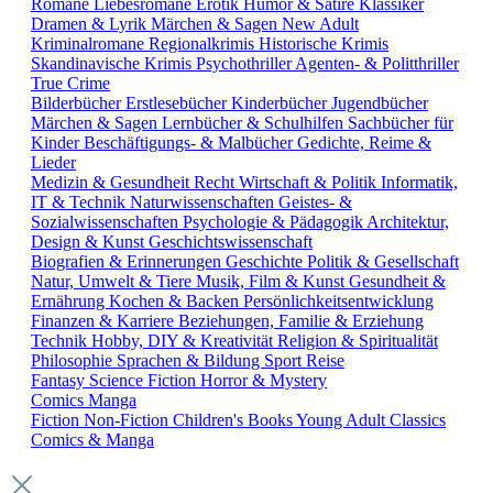
Romane
Liebesromane
Erotik
Humor & Satire
Klassiker
Dramen & Lyrik
Märchen & Sagen
New Adult
Kriminalromane
Regionalkrimis
Historische Krimis
Skandinavische Krimis
Psychothriller
Agenten- & Politthriller
True Crime
Bilderbücher
Erstlesebücher
Kinderbücher
Jugendbücher
Märchen & Sagen
Lernbücher & Schulhilfen
Sachbücher für
Kinder
Beschäftigungs- & Malbücher
Gedichte, Reime &
Lieder
Medizin & Gesundheit
Recht
Wirtschaft & Politik
Informatik,
IT & Technik
Naturwissenschaften
Geistes- &
Sozialwissenschaften
Psychologie & Pädagogik
Architektur,
Design & Kunst
Geschichtswissenschaft
Biografien & Erinnerungen
Geschichte
Politik & Gesellschaft
Natur, Umwelt & Tiere
Musik, Film & Kunst
Gesundheit &
Ernährung
Kochen & Backen
Persönlichkeitsentwicklung
Finanzen & Karriere
Beziehungen, Familie & Erziehung
Technik
Hobby, DIY & Kreativität
Religion & Spiritualität
Philosophie
Sprachen & Bildung
Sport
Reise
Fantasy
Science Fiction
Horror & Mystery
Comics
Manga
Fiction
Non-Fiction
Children's Books
Young Adult
Classics
Comics & Manga