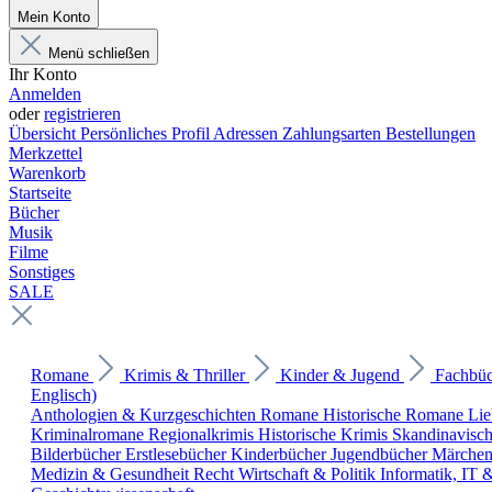
Mein Konto
Menü schließen
Ihr Konto
Anmelden
oder
registrieren
Übersicht
Persönliches Profil
Adressen
Zahlungsarten
Bestellungen
Merkzettel
Warenkorb
Startseite
Bücher
Musik
Filme
Sonstiges
SALE
Romane
Krimis & Thriller
Kinder & Jugend
Fachbü
Englisch)
Anthologien & Kurzgeschichten
Romane
Historische Romane
Li
Kriminalromane
Regionalkrimis
Historische Krimis
Skandinavisc
Bilderbücher
Erstlesebücher
Kinderbücher
Jugendbücher
Märche
Medizin & Gesundheit
Recht
Wirtschaft & Politik
Informatik, IT