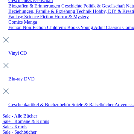
Geschichtswissenschaft
Biografien & Erinnerungen
Geschichte
Politik & Gesellschaft
Nat
Beziehungen, Familie & Erziehung
Technik
Hobby, DIY & Kreati
Fantasy
Science Fiction
Horror & Mystery
Comics
Manga
Fiction
Non-Fiction
Children's Books
Young Adult
Classics
Comi
Vinyl
CD
Blu-ray
DVD
Geschenkartikel & Buchzubehör
Spiele & Rätselbücher
Adventska
Sale - Alle Bücher
Sale - Romane & Krimis
Sale - Krimis
Sale - Sachbücher