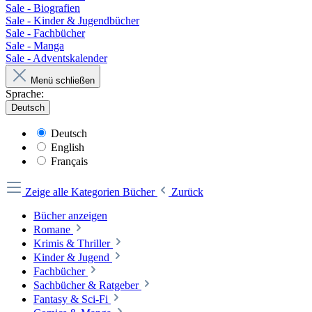
Sale - Biografien
Sale - Kinder & Jugendbücher
Sale - Fachbücher
Sale - Manga
Sale - Adventskalender
Menü schließen
Sprache:
Deutsch
Deutsch
English
Français
Zeige alle Kategorien
Bücher
Zurück
Bücher anzeigen
Romane
Krimis & Thriller
Kinder & Jugend
Fachbücher
Sachbücher & Ratgeber
Fantasy & Sci-Fi