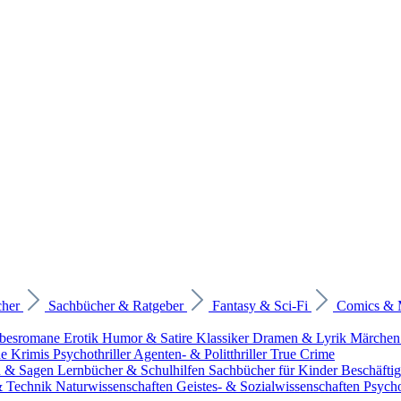
cher
Sachbücher & Ratgeber
Fantasy & Sci-Fi
Comics &
ebesromane
Erotik
Humor & Satire
Klassiker
Dramen & Lyrik
Märchen
he Krimis
Psychothriller
Agenten- & Politthriller
True Crime
n & Sagen
Lernbücher & Schulhilfen
Sachbücher für Kinder
Beschäfti
 & Technik
Naturwissenschaften
Geistes- & Sozialwissenschaften
Psych