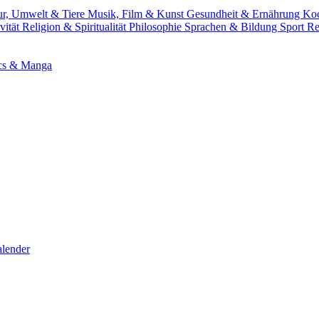
ur, Umwelt & Tiere
Musik, Film & Kunst
Gesundheit & Ernährung
Ko
vität
Religion & Spiritualität
Philosophie
Sprachen & Bildung
Sport
Re
cs & Manga
lender