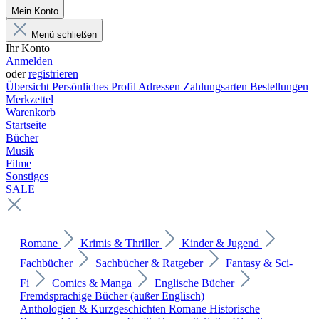
Mein Konto
Menü schließen
Ihr Konto
Anmelden
oder
registrieren
Übersicht
Persönliches Profil
Adressen
Zahlungsarten
Bestellungen
Merkzettel
Warenkorb
Startseite
Bücher
Musik
Filme
Sonstiges
SALE
Romane
Krimis & Thriller
Kinder & Jugend
Fachbücher
Sachbücher & Ratgeber
Fantasy & Sci-
Fi
Comics & Manga
Englische Bücher
Fremdsprachige Bücher (außer Englisch)
Anthologien & Kurzgeschichten
Romane
Historische