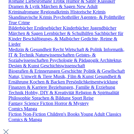
Romane
Liebesromane
Erotik
Humor & Satire
Klassiker
Dramen & Lyrik
Märchen & Sagen
New Adult
Kriminalromane
Regionalkrimis
Historische Krimis
Skandinavische Krimis
Psychothriller
Agenten- & Politthriller
True Crime
Bilderbücher
Erstlesebücher
Kinderbücher
Jugendbücher
Märchen & Sagen
Lernbücher & Schulhilfen
Sachbücher für
Kinder
Beschäftigungs- & Malbücher
Gedichte, Reime &
Lieder
Medizin & Gesundheit
Recht
Wirtschaft & Politik
Informatik,
IT & Technik
Naturwissenschaften
Geistes- &
Sozialwissenschaften
Psychologie & Pädagogik
Architektur,
Design & Kunst
Geschichtswissenschaft
Biografien & Erinnerungen
Geschichte
Politik & Gesellschaft
Natur, Umwelt & Tiere
Musik, Film & Kunst
Gesundheit &
Ernährung
Kochen & Backen
Persönlichkeitsentwicklung
Finanzen & Karriere
Beziehungen, Familie & Erziehung
Technik
Hobby, DIY & Kreativität
Religion & Spiritualität
Philosophie
Sprachen & Bildung
Sport
Reise
Fantasy
Science Fiction
Horror & Mystery
Comics
Manga
Fiction
Non-Fiction
Children's Books
Young Adult
Classics
Comics & Manga