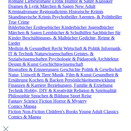
Romane
Liebesromane
Erotik
Humor & Satire
Klassiker
Dramen & Lyrik
Märchen & Sagen
New Adult
Kriminalromane
Regionalkrimis
Historische Krimis
Skandinavische Krimis
Psychothriller
Agenten- & Politthriller
True Crime
Bilderbücher
Erstlesebücher
Kinderbücher
Jugendbücher
Märchen & Sagen
Lernbücher & Schulhilfen
Sachbücher für
Kinder
Beschäftigungs- & Malbücher
Gedichte, Reime &
Lieder
Medizin & Gesundheit
Recht
Wirtschaft & Politik
Informatik,
IT & Technik
Naturwissenschaften
Geistes- &
Sozialwissenschaften
Psychologie & Pädagogik
Architektur,
Design & Kunst
Geschichtswissenschaft
Biografien & Erinnerungen
Geschichte
Politik & Gesellschaft
Natur, Umwelt & Tiere
Musik, Film & Kunst
Gesundheit &
Ernährung
Kochen & Backen
Persönlichkeitsentwicklung
Finanzen & Karriere
Beziehungen, Familie & Erziehung
Technik
Hobby, DIY & Kreativität
Religion & Spiritualität
Philosophie
Sprachen & Bildung
Sport
Reise
Fantasy
Science Fiction
Horror & Mystery
Comics
Manga
Fiction
Non-Fiction
Children's Books
Young Adult
Classics
Comics & Manga