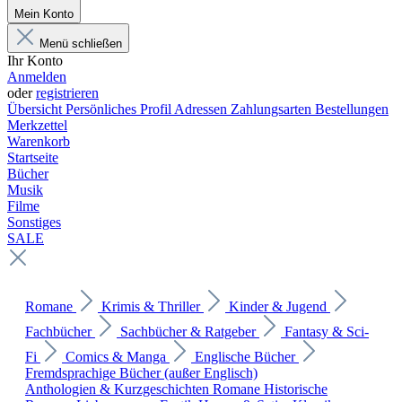
Mein Konto
Menü schließen
Ihr Konto
Anmelden
oder
registrieren
Übersicht
Persönliches Profil
Adressen
Zahlungsarten
Bestellungen
Merkzettel
Warenkorb
Startseite
Bücher
Musik
Filme
Sonstiges
SALE
Romane
Krimis & Thriller
Kinder & Jugend
Fachbücher
Sachbücher & Ratgeber
Fantasy & Sci-
Fi
Comics & Manga
Englische Bücher
Fremdsprachige Bücher (außer Englisch)
Anthologien & Kurzgeschichten
Romane
Historische