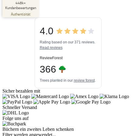
SEHR GUT
448k+
%
33
Kundenbewertungen
Empfehlungen auf
Authentizität
ProvenExpert.com
5,00
/
4,84
4.0
3
448k+
Bewertungen auf
3
Bewertungen von
ProvenExpert.com
Rating based on our 371 reviews.
anderen Quellen
Read reviews
Blick aufs ProvenExpert-Profil werfen
ReviewForest
06.08.2026
366
Trees planted in our
review forest
.
Sicher bezahlen mit
Schneller Versand
Folge uns auf
Büchern ein zweites Leben schenken
Filter werden angewendet...