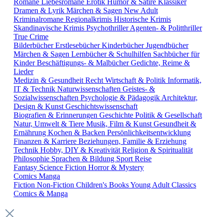
Romane
Liebesromane
Erotik
Humor & Satire
Klassiker
Dramen & Lyrik
Märchen & Sagen
New Adult
Kriminalromane
Regionalkrimis
Historische Krimis
Skandinavische Krimis
Psychothriller
Agenten- & Politthriller
True Crime
Bilderbücher
Erstlesebücher
Kinderbücher
Jugendbücher
Märchen & Sagen
Lernbücher & Schulhilfen
Sachbücher für
Kinder
Beschäftigungs- & Malbücher
Gedichte, Reime &
Lieder
Medizin & Gesundheit
Recht
Wirtschaft & Politik
Informatik,
IT & Technik
Naturwissenschaften
Geistes- &
Sozialwissenschaften
Psychologie & Pädagogik
Architektur,
Design & Kunst
Geschichtswissenschaft
Biografien & Erinnerungen
Geschichte
Politik & Gesellschaft
Natur, Umwelt & Tiere
Musik, Film & Kunst
Gesundheit &
Ernährung
Kochen & Backen
Persönlichkeitsentwicklung
Finanzen & Karriere
Beziehungen, Familie & Erziehung
Technik
Hobby, DIY & Kreativität
Religion & Spiritualität
Philosophie
Sprachen & Bildung
Sport
Reise
Fantasy
Science Fiction
Horror & Mystery
Comics
Manga
Fiction
Non-Fiction
Children's Books
Young Adult
Classics
Comics & Manga