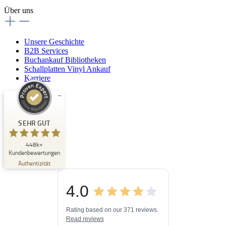
Über uns
Unsere Geschichte
B2B Services
Buchankauf Bibliotheken
Schallplatten Vinyl Ankauf
Karriere
Kundenbewertungen und Erfahrungen zu
Buchpark
SEHR GUT
SEHR GUT
448k+
%
33
Kundenbewertungen
Empfehlungen auf
Authentizität
ProvenExpert.com
5,00
/
4,84
4.0
3
448k+
Bewertungen auf
3
Bewertungen von
ProvenExpert.com
Rating based on our 371 reviews.
anderen Quellen
Read reviews