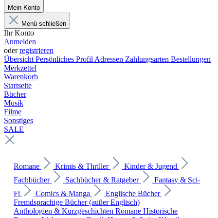
Mein Konto
Menü schließen
Ihr Konto
Anmelden
oder
registrieren
Übersicht
Persönliches Profil
Adressen
Zahlungsarten
Bestellungen
Merkzettel
Warenkorb
Startseite
Bücher
Musik
Filme
Sonstiges
SALE
Romane
Krimis & Thriller
Kinder & Jugend
Fachbücher
Sachbücher & Ratgeber
Fantasy & Sci-
Fi
Comics & Manga
Englische Bücher
Fremdsprachige Bücher (außer Englisch)
Anthologien & Kurzgeschichten
Romane
Historische