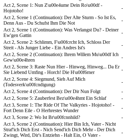
Act 2, Scene 1: Nun Z\u00e4ume Dein Ro\u00df -
-
Hojotoho!
Act 2, Scene 1 (Continuation): Der Alte Sturm - So Ist Es,
-
Denn Aus - Du Schufst Ihm Die Not
Act 2, Scene 1 (Continuation): Was Verlangst Du? - Deiner
-
Ew'gen Gattin
Act 2, Scene 2: Schlimm, F\u00fcrcht Ich, Schloss Der
-
Streit - Als Junger Liebe - Ein Andres Ist's
Act 2, Scene 2 (Continuation): Ihrem Willem Mu\u00df Ich
-
Gew\u00e4hren
Act 2, Scene 3: Raste Nun Hier - Hinweg, Hinweg... Da Er
-
Sie Liebend Umfing - Horch! Die H\u00f6rner
Act 2, Scene 4: Siegmund, Sieh Auf Mich
-
(Todesverk\u00fcndigung)
Act 2, Scene 4 (Continuation): Der Dir Nun Folgt
-
Act 2, Scene 5: Zauberfest Bez\u00e4hmt Ein Schlaf
-
Act 3, Scene 1: The Ride Of The Valkyries - Hojotoho! -
-
Fort Denn Eile - O Herhrestes Wunder
Act 3, Scene 2: Wo Ist Br\u00fcnnhild?
-
Act 3, Scene 2 (Continuation): Hier Bin Ich, Vater - Nicht
Straf'ich Dich Erst - Nich Send'ich Dich Mehr - Der Dich
-
Zwingt, Wird, Dir's Entziehn - Halt Ein, O Vater -