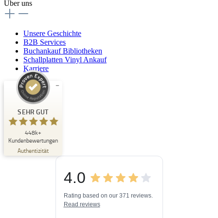
Über uns
Unsere Geschichte
B2B Services
Buchankauf Bibliotheken
Schallplatten Vinyl Ankauf
Karriere
Kundenbewertungen und Erfahrungen zu
Buchpark
SEHR GUT
SEHR GUT
448k+
%
33
Kundenbewertungen
Empfehlungen auf
Authentizität
ProvenExpert.com
5,00
/
4,84
4.0
3
448k+
Bewertungen auf
3
Bewertungen von
ProvenExpert.com
Rating based on our 371 reviews.
anderen Quellen
Read reviews