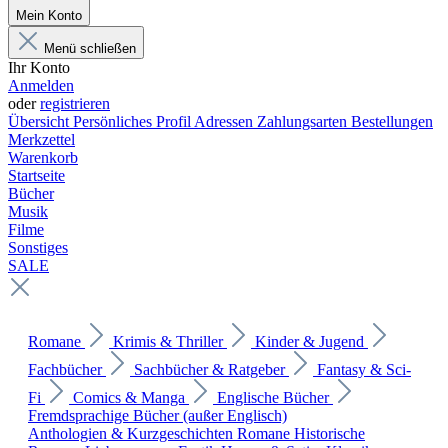
Mein Konto
Menü schließen
Ihr Konto
Anmelden
oder
registrieren
Übersicht
Persönliches Profil
Adressen
Zahlungsarten
Bestellungen
Merkzettel
Warenkorb
Startseite
Bücher
Musik
Filme
Sonstiges
SALE
Romane
Krimis & Thriller
Kinder & Jugend
Fachbücher
Sachbücher & Ratgeber
Fantasy & Sci-
Fi
Comics & Manga
Englische Bücher
Fremdsprachige Bücher (außer Englisch)
Anthologien & Kurzgeschichten
Romane
Historische