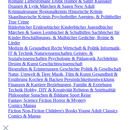
Romane
Liebesromane
Erotik
Humor & Satire
Klassiker
Dramen & Lyrik
Märchen & Sagen
New Adult
Kriminalromane
Regionalkrimis
Historische Krimis
Skandinavische Krimis
Psychothriller
Agenten- & Politthriller
True Crime
Bilderbücher
Erstlesebücher
Kinderbücher
Jugendbücher
Märchen & Sagen
Lernbücher & Schulhilfen
Sachbücher für
Kinder
Beschäftigungs- & Malbücher
Gedichte, Reime &
Lieder
Medizin & Gesundheit
Recht
Wirtschaft & Politik
Informatik,
IT & Technik
Naturwissenschaften
Geistes- &
Sozialwissenschaften
Psychologie & Pädagogik
Architektur,
Design & Kunst
Geschichtswissenschaft
Biografien & Erinnerungen
Geschichte
Politik & Gesellschaft
Natur, Umwelt & Tiere
Musik, Film & Kunst
Gesundheit &
Ernährung
Kochen & Backen
Persönlichkeitsentwicklung
Finanzen & Karriere
Beziehungen, Familie & Erziehung
Technik
Hobby, DIY & Kreativität
Religion & Spiritualität
Philosophie
Sprachen & Bildung
Sport
Reise
Fantasy
Science Fiction
Horror & Mystery
Comics
Manga
Fiction
Non-Fiction
Children's Books
Young Adult
Classics
Comics & Manga