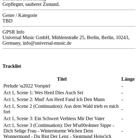
Gepflegter, sauberer Zustand.
Genre / Kategorie
TBD
GPSR Info
Universal Music GmbH, Mühlenstraße 25, Berlin, Berlin, 10243,
Germany, info@universal-music.de
Tracklist
Titel
Länge
Prelude \u2022 Vorspiel
-
Act 1, Scene 1: Wes Herd Dies Auch Sei
-
Act 1, Scene 2: Mud' Am Herd Fand Ich Den Mann
-
Act 1, Scene 2 (Continuation): Aus dem Wald trieb es mich
-
fort
Act 1, Scene 3: Ein Schwert Verhiess Mir Der Vater
-
Act 1, Scene 3 (Continuation): Der M\u00e4nner Sippe -
Dich Selige Frau - Wintersturme Wichen Dem
-
Wonnermond - Du Bist Der Lenz - Siegmund Heiss'ich