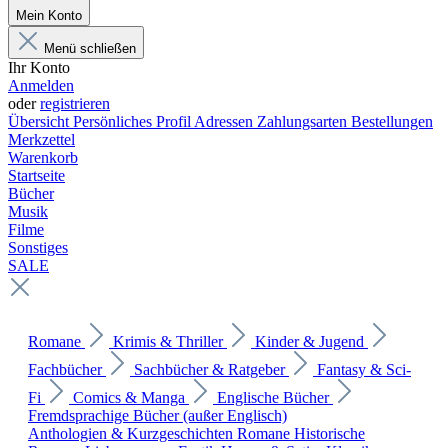
Mein Konto
Menü schließen
Ihr Konto
Anmelden
oder
registrieren
Übersicht
Persönliches Profil
Adressen
Zahlungsarten
Bestellungen
Merkzettel
Warenkorb
Startseite
Bücher
Musik
Filme
Sonstiges
SALE
Romane
Krimis & Thriller
Kinder & Jugend
Fachbücher
Sachbücher & Ratgeber
Fantasy & Sci-
Fi
Comics & Manga
Englische Bücher
Fremdsprachige Bücher (außer Englisch)
Anthologien & Kurzgeschichten
Romane
Historische