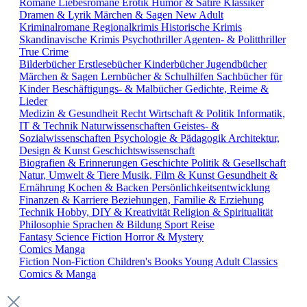
Romane
Liebesromane
Erotik
Humor & Satire
Klassiker
Dramen & Lyrik
Märchen & Sagen
New Adult
Kriminalromane
Regionalkrimis
Historische Krimis
Skandinavische Krimis
Psychothriller
Agenten- & Politthriller
True Crime
Bilderbücher
Erstlesebücher
Kinderbücher
Jugendbücher
Märchen & Sagen
Lernbücher & Schulhilfen
Sachbücher für
Kinder
Beschäftigungs- & Malbücher
Gedichte, Reime &
Lieder
Medizin & Gesundheit
Recht
Wirtschaft & Politik
Informatik,
IT & Technik
Naturwissenschaften
Geistes- &
Sozialwissenschaften
Psychologie & Pädagogik
Architektur,
Design & Kunst
Geschichtswissenschaft
Biografien & Erinnerungen
Geschichte
Politik & Gesellschaft
Natur, Umwelt & Tiere
Musik, Film & Kunst
Gesundheit &
Ernährung
Kochen & Backen
Persönlichkeitsentwicklung
Finanzen & Karriere
Beziehungen, Familie & Erziehung
Technik
Hobby, DIY & Kreativität
Religion & Spiritualität
Philosophie
Sprachen & Bildung
Sport
Reise
Fantasy
Science Fiction
Horror & Mystery
Comics
Manga
Fiction
Non-Fiction
Children's Books
Young Adult
Classics
Comics & Manga