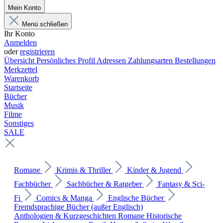
Mein Konto
Menü schließen
Ihr Konto
Anmelden
oder
registrieren
Übersicht
Persönliches Profil
Adressen
Zahlungsarten
Bestellungen
Merkzettel
Warenkorb
Startseite
Bücher
Musik
Filme
Sonstiges
SALE
Romane
Krimis & Thriller
Kinder & Jugend
Fachbücher
Sachbücher & Ratgeber
Fantasy & Sci-
Fi
Comics & Manga
Englische Bücher
Fremdsprachige Bücher (außer Englisch)
Anthologien & Kurzgeschichten
Romane
Historische