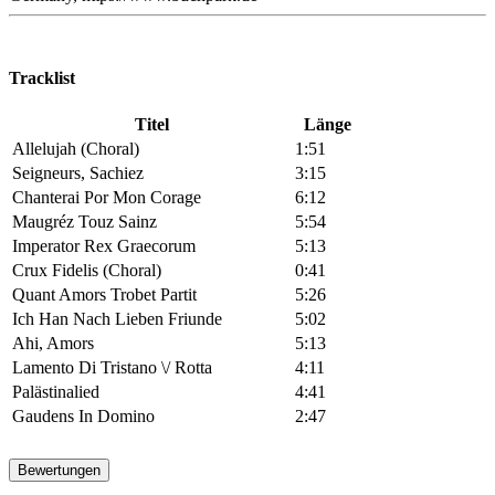
Tracklist
Titel
Länge
Allelujah (Choral)
1:51
Seigneurs, Sachiez
3:15
Chanterai Por Mon Corage
6:12
Maugréz Touz Sainz
5:54
Imperator Rex Graecorum
5:13
Crux Fidelis (Choral)
0:41
Quant Amors Trobet Partit
5:26
Ich Han Nach Lieben Friunde
5:02
Ahi, Amors
5:13
Lamento Di Tristano \/ Rotta
4:11
Palästinalied
4:41
Gaudens In Domino
2:47
Bewertungen