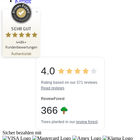
Karriere
Kundenbewertungen und Erfahrungen zu
Buchpark
SEHR GUT
SEHR GUT
448k+
%
33
Kundenbewertungen
Empfehlungen auf
Authentizität
ProvenExpert.com
5,00
/
4,84
4.0
3
448k+
Bewertungen auf
3
Bewertungen von
ProvenExpert.com
Rating based on our 371 reviews.
anderen Quellen
Read reviews
Blick aufs ProvenExpert-Profil werfen
ReviewForest
06.08.2026
366
Trees planted in our
review forest
.
Sicher bezahlen mit