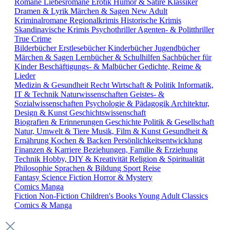
Romane
Liebesromane
Erotik
Humor & Satire
Klassiker
Dramen & Lyrik
Märchen & Sagen
New Adult
Kriminalromane
Regionalkrimis
Historische Krimis
Skandinavische Krimis
Psychothriller
Agenten- & Politthriller
True Crime
Bilderbücher
Erstlesebücher
Kinderbücher
Jugendbücher
Märchen & Sagen
Lernbücher & Schulhilfen
Sachbücher für
Kinder
Beschäftigungs- & Malbücher
Gedichte, Reime &
Lieder
Medizin & Gesundheit
Recht
Wirtschaft & Politik
Informatik,
IT & Technik
Naturwissenschaften
Geistes- &
Sozialwissenschaften
Psychologie & Pädagogik
Architektur,
Design & Kunst
Geschichtswissenschaft
Biografien & Erinnerungen
Geschichte
Politik & Gesellschaft
Natur, Umwelt & Tiere
Musik, Film & Kunst
Gesundheit &
Ernährung
Kochen & Backen
Persönlichkeitsentwicklung
Finanzen & Karriere
Beziehungen, Familie & Erziehung
Technik
Hobby, DIY & Kreativität
Religion & Spiritualität
Philosophie
Sprachen & Bildung
Sport
Reise
Fantasy
Science Fiction
Horror & Mystery
Comics
Manga
Fiction
Non-Fiction
Children's Books
Young Adult
Classics
Comics & Manga