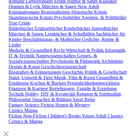
Romane
Liebesromane
Erotik
Humor & Satire
Klassiker
Dramen & Lyrik
Märchen & Sagen
New Adult
Kriminalromane
Regionalkrimis
Historische Krimis
Skandinavische Krimis
Psychothriller
Agenten- & Politthriller
True Crime
Bilderbücher
Erstlesebücher
Kinderbücher
Jugendbücher
Märchen & Sagen
Lernbücher & Schulhilfen
Sachbücher für
Kinder
Beschäftigungs- & Malbücher
Gedichte, Reime &
Lieder
Medizin & Gesundheit
Recht
Wirtschaft & Politik
Informatik,
IT & Technik
Naturwissenschaften
Geistes- &
Sozialwissenschaften
Psychologie & Pädagogik
Architektur,
Design & Kunst
Geschichtswissenschaft
Biografien & Erinnerungen
Geschichte
Politik & Gesellschaft
Natur, Umwelt & Tiere
Musik, Film & Kunst
Gesundheit &
Ernährung
Kochen & Backen
Persönlichkeitsentwicklung
Finanzen & Karriere
Beziehungen, Familie & Erziehung
Technik
Hobby, DIY & Kreativität
Religion & Spiritualität
Philosophie
Sprachen & Bildung
Sport
Reise
Fantasy
Science Fiction
Horror & Mystery
Comics
Manga
Fiction
Non-Fiction
Children's Books
Young Adult
Classics
Comics & Manga