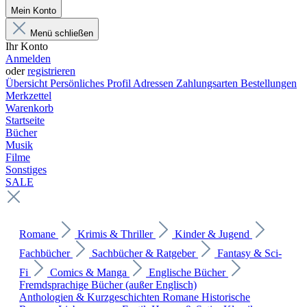
Mein Konto
Menü schließen
Ihr Konto
Anmelden
oder
registrieren
Übersicht
Persönliches Profil
Adressen
Zahlungsarten
Bestellungen
Merkzettel
Warenkorb
Startseite
Bücher
Musik
Filme
Sonstiges
SALE
Romane
Krimis & Thriller
Kinder & Jugend
Fachbücher
Sachbücher & Ratgeber
Fantasy & Sci-
Fi
Comics & Manga
Englische Bücher
Fremdsprachige Bücher (außer Englisch)
Anthologien & Kurzgeschichten
Romane
Historische