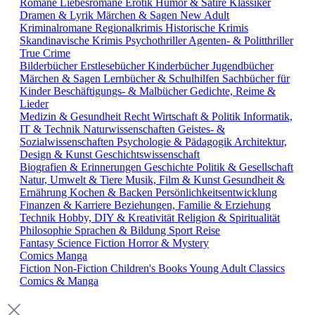
Romane
Liebesromane
Erotik
Humor & Satire
Klassiker
Dramen & Lyrik
Märchen & Sagen
New Adult
Kriminalromane
Regionalkrimis
Historische Krimis
Skandinavische Krimis
Psychothriller
Agenten- & Politthriller
True Crime
Bilderbücher
Erstlesebücher
Kinderbücher
Jugendbücher
Märchen & Sagen
Lernbücher & Schulhilfen
Sachbücher für
Kinder
Beschäftigungs- & Malbücher
Gedichte, Reime &
Lieder
Medizin & Gesundheit
Recht
Wirtschaft & Politik
Informatik,
IT & Technik
Naturwissenschaften
Geistes- &
Sozialwissenschaften
Psychologie & Pädagogik
Architektur,
Design & Kunst
Geschichtswissenschaft
Biografien & Erinnerungen
Geschichte
Politik & Gesellschaft
Natur, Umwelt & Tiere
Musik, Film & Kunst
Gesundheit &
Ernährung
Kochen & Backen
Persönlichkeitsentwicklung
Finanzen & Karriere
Beziehungen, Familie & Erziehung
Technik
Hobby, DIY & Kreativität
Religion & Spiritualität
Philosophie
Sprachen & Bildung
Sport
Reise
Fantasy
Science Fiction
Horror & Mystery
Comics
Manga
Fiction
Non-Fiction
Children's Books
Young Adult
Classics
Comics & Manga