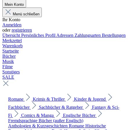
Mein Konto
Menü schließen
Ihr Konto
Anmelden
oder
registrieren
Übersicht
Persönliches Profil
Adressen
Zahlungsarten
Bestellungen
Merkzettel
Warenkorb
Startseite
Bücher
Musik
Filme
Sonstiges
SALE
Romane
Krimis & Thriller
Kinder & Jugend
Fachbücher
Sachbücher & Ratgeber
Fantasy & Sci-
Fi
Comics & Manga
Englische Bücher
Fremdsprachige Bücher (außer Englisch)
Anthologien & Kurzgeschichten
Romane
Historische