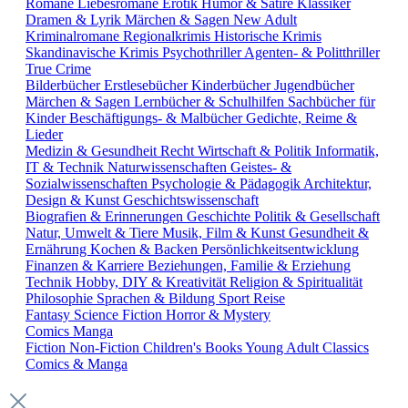
Romane
Liebesromane
Erotik
Humor & Satire
Klassiker
Dramen & Lyrik
Märchen & Sagen
New Adult
Kriminalromane
Regionalkrimis
Historische Krimis
Skandinavische Krimis
Psychothriller
Agenten- & Politthriller
True Crime
Bilderbücher
Erstlesebücher
Kinderbücher
Jugendbücher
Märchen & Sagen
Lernbücher & Schulhilfen
Sachbücher für
Kinder
Beschäftigungs- & Malbücher
Gedichte, Reime &
Lieder
Medizin & Gesundheit
Recht
Wirtschaft & Politik
Informatik,
IT & Technik
Naturwissenschaften
Geistes- &
Sozialwissenschaften
Psychologie & Pädagogik
Architektur,
Design & Kunst
Geschichtswissenschaft
Biografien & Erinnerungen
Geschichte
Politik & Gesellschaft
Natur, Umwelt & Tiere
Musik, Film & Kunst
Gesundheit &
Ernährung
Kochen & Backen
Persönlichkeitsentwicklung
Finanzen & Karriere
Beziehungen, Familie & Erziehung
Technik
Hobby, DIY & Kreativität
Religion & Spiritualität
Philosophie
Sprachen & Bildung
Sport
Reise
Fantasy
Science Fiction
Horror & Mystery
Comics
Manga
Fiction
Non-Fiction
Children's Books
Young Adult
Classics
Comics & Manga