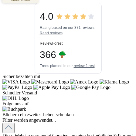
ProvenExpert.com
5,00
/
4,84
4.0
3
447k+
Bewertungen auf
3
Bewertungen von
ProvenExpert.com
Rating based on our 371 reviews.
anderen Quellen
Read reviews
Blick aufs ProvenExpert-Profil werfen
ReviewForest
03.08.2026
366
Trees planted in our
review forest
.
Sicher bezahlen mit
Schneller Versand
Folge uns auf
Büchern ein zweites Leben schenken
Filter werden angewendet...
Diese Website verwendet Cookies, um eine bestmögliche Erfahrung