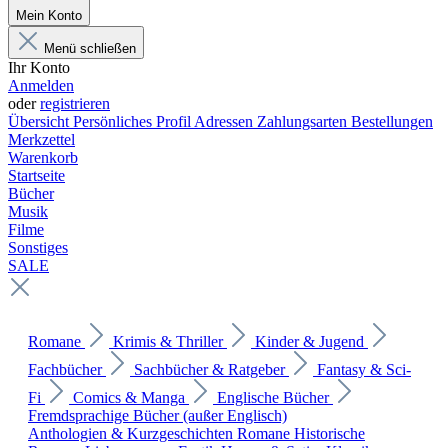
Mein Konto
Menü schließen
Ihr Konto
Anmelden
oder
registrieren
Übersicht
Persönliches Profil
Adressen
Zahlungsarten
Bestellungen
Merkzettel
Warenkorb
Startseite
Bücher
Musik
Filme
Sonstiges
SALE
Romane
Krimis & Thriller
Kinder & Jugend
Fachbücher
Sachbücher & Ratgeber
Fantasy & Sci-
Fi
Comics & Manga
Englische Bücher
Fremdsprachige Bücher (außer Englisch)
Anthologien & Kurzgeschichten
Romane
Historische