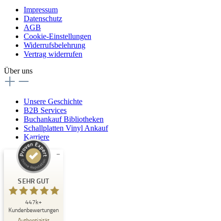
Impressum
Datenschutz
AGB
Cookie-Einstellungen
Widerrufsbelehrung
Vertrag widerrufen
Über uns
Unsere Geschichte
B2B Services
Buchankauf Bibliotheken
Schallplatten Vinyl Ankauf
Karriere
Kundenbewertungen und Erfahrungen zu
Buchpark
SEHR GUT
SEHR GUT
447k+
%
33
Kundenbewertungen
Empfehlungen auf
Authentizität