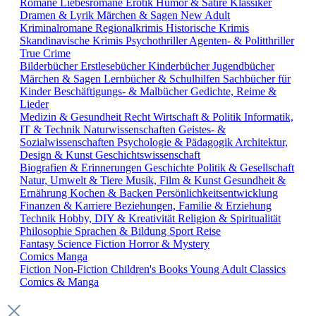
Romane
Liebesromane
Erotik
Humor & Satire
Klassiker
Dramen & Lyrik
Märchen & Sagen
New Adult
Kriminalromane
Regionalkrimis
Historische Krimis
Skandinavische Krimis
Psychothriller
Agenten- & Politthriller
True Crime
Bilderbücher
Erstlesebücher
Kinderbücher
Jugendbücher
Märchen & Sagen
Lernbücher & Schulhilfen
Sachbücher für
Kinder
Beschäftigungs- & Malbücher
Gedichte, Reime &
Lieder
Medizin & Gesundheit
Recht
Wirtschaft & Politik
Informatik,
IT & Technik
Naturwissenschaften
Geistes- &
Sozialwissenschaften
Psychologie & Pädagogik
Architektur,
Design & Kunst
Geschichtswissenschaft
Biografien & Erinnerungen
Geschichte
Politik & Gesellschaft
Natur, Umwelt & Tiere
Musik, Film & Kunst
Gesundheit &
Ernährung
Kochen & Backen
Persönlichkeitsentwicklung
Finanzen & Karriere
Beziehungen, Familie & Erziehung
Technik
Hobby, DIY & Kreativität
Religion & Spiritualität
Philosophie
Sprachen & Bildung
Sport
Reise
Fantasy
Science Fiction
Horror & Mystery
Comics
Manga
Fiction
Non-Fiction
Children's Books
Young Adult
Classics
Comics & Manga