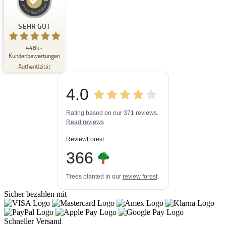
Kundenbewertungen und Erfahrungen zu
Buchpark
SEHR GUT
SEHR GUT
448k+
%
33
Kundenbewertungen
Empfehlungen auf
Authentizität
ProvenExpert.com
5,00
/
4,84
4.0
3
448k+
Bewertungen auf
3
Bewertungen von
ProvenExpert.com
Rating based on our 371 reviews.
anderen Quellen
Read reviews
Blick aufs ProvenExpert-Profil werfen
ReviewForest
06.08.2026
366
Trees planted in our
review forest
.
Sicher bezahlen mit
Schneller Versand