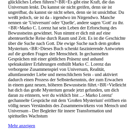
glückliches Leben führen?<BR>Es gibt eine Kraft, die das
Universum lenkt. Du kannst sie nicht greifen, denn sie ist
ungreifbar, du kannst sie nicht sehen, denn sie ist unsichtbar. Du
weißt jedoch, sie ist da - irgendwo im Nirgendwo. Manche
nennen sie 'Universum' oder 'Quelle', andere sagen 'Gott' zu ihr.
<BR>Marko C. Lorenz hat sein Leben der Erforschung des
Bewusstseins gewidmet. Nun nimmt er dich mit auf eine
abenteuerliche Reise durch Raum und Zeit. Es ist die Geschichte
über die Suche nach Gott. Die ewige Suche nach dem großen
Mysterium.<BR>Dieses Buch schenkt faszinierende Antworten
auf die großen Fragen der Menschheit. In gechannelten
Gesprächen mit einer göttlichen Präsenz und anhand
spektakulärer Erfahrungen enthüllt Marko C. Lorenz das
verborgene Zusammenspiel von Universum, Realität,
allumfassender Liebe und menschlichem Sein - und aktiviert
dadurch einen Prozess der Selbsterkenntnis, der zum Erwachen
in einem ganz neuen, höheren Bewusstsein führt.<BR>Vielleicht
hat dich das große Mysterium gerade jetzt gefunden, um dich
daran zu erinnern, wer du wirklich bist ...- Marko Lorenz'
gechannelte Gespräche mit dem 'Großen Mysterium' eröffnen ein
völlig neues Verständnis des Zusammenwirkens von Mensch und
Universum - Der Begleiter für innere Transformation und
spirituelles Wachstum
Mehr anzeigen