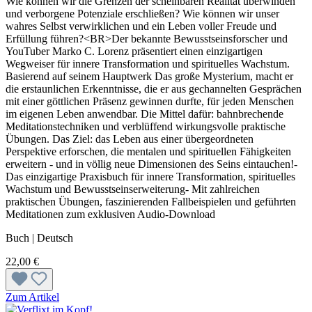
Wie können wir die Grenzen der scheinbaren Realität überwinden
und verborgene Potenziale erschließen? Wie können wir unser
wahres Selbst verwirklichen und ein Leben voller Freude und
Erfüllung führen?<BR>Der bekannte Bewusstseinsforscher und
YouTuber Marko C. Lorenz präsentiert einen einzigartigen
Wegweiser für innere Transformation und spirituelles Wachstum.
Basierend auf seinem Hauptwerk Das große Mysterium, macht er
die erstaunlichen Erkenntnisse, die er aus gechannelten Gesprächen
mit einer göttlichen Präsenz gewinnen durfte, für jeden Menschen
im eigenen Leben anwendbar. Die Mittel dafür: bahnbrechende
Meditationstechniken und verblüffend wirkungsvolle praktische
Übungen. Das Ziel: das Leben aus einer übergeordneten
Perspektive erforschen, die mentalen und spirituellen Fähigkeiten
erweitern - und in völlig neue Dimensionen des Seins eintauchen!-
Das einzigartige Praxisbuch für innere Transformation, spirituelles
Wachstum und Bewusstseinserweiterung- Mit zahlreichen
praktischen Übungen, faszinierenden Fallbeispielen und geführten
Meditationen zum exklusiven Audio-Download
Buch | Deutsch
22,00 €
Zum Artikel