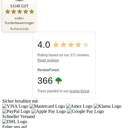
Kundenbewertungen und Erfahrungen zu
Buchpark
SEHR GUT
SEHR GUT
448k+
%
33
Kundenbewertungen
Empfehlungen auf
Authentizität
ProvenExpert.com
5,00
/
4,84
4.0
3
448k+
Bewertungen auf
3
Bewertungen von
ProvenExpert.com
Rating based on our 371 reviews.
anderen Quellen
Read reviews
Blick aufs ProvenExpert-Profil werfen
ReviewForest
06.08.2026
366
Trees planted in our
review forest
.
Sicher bezahlen mit
Schneller Versand
Folge uns auf