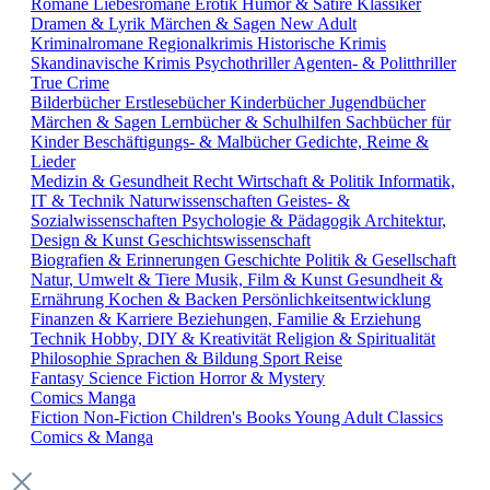
Romane
Liebesromane
Erotik
Humor & Satire
Klassiker
Dramen & Lyrik
Märchen & Sagen
New Adult
Kriminalromane
Regionalkrimis
Historische Krimis
Skandinavische Krimis
Psychothriller
Agenten- & Politthriller
True Crime
Bilderbücher
Erstlesebücher
Kinderbücher
Jugendbücher
Märchen & Sagen
Lernbücher & Schulhilfen
Sachbücher für
Kinder
Beschäftigungs- & Malbücher
Gedichte, Reime &
Lieder
Medizin & Gesundheit
Recht
Wirtschaft & Politik
Informatik,
IT & Technik
Naturwissenschaften
Geistes- &
Sozialwissenschaften
Psychologie & Pädagogik
Architektur,
Design & Kunst
Geschichtswissenschaft
Biografien & Erinnerungen
Geschichte
Politik & Gesellschaft
Natur, Umwelt & Tiere
Musik, Film & Kunst
Gesundheit &
Ernährung
Kochen & Backen
Persönlichkeitsentwicklung
Finanzen & Karriere
Beziehungen, Familie & Erziehung
Technik
Hobby, DIY & Kreativität
Religion & Spiritualität
Philosophie
Sprachen & Bildung
Sport
Reise
Fantasy
Science Fiction
Horror & Mystery
Comics
Manga
Fiction
Non-Fiction
Children's Books
Young Adult
Classics
Comics & Manga