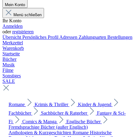
Mein Konto
Menü schließen
Ihr Konto
Anmelden
oder
registrieren
Übersicht
Persönliches Profil
Adressen
Zahlungsarten
Bestellungen
Merkzettel
Warenkorb
Startseite
Bücher
Musik
Filme
Sonstiges
SALE
Romane
Krimis & Thriller
Kinder & Jugend
Fachbücher
Sachbücher & Ratgeber
Fantasy & Sci-
Fi
Comics & Manga
Englische Bücher
Fremdsprachige Bücher (außer Englisch)
Anthologien & Kurzgeschichten
Romane
Historische