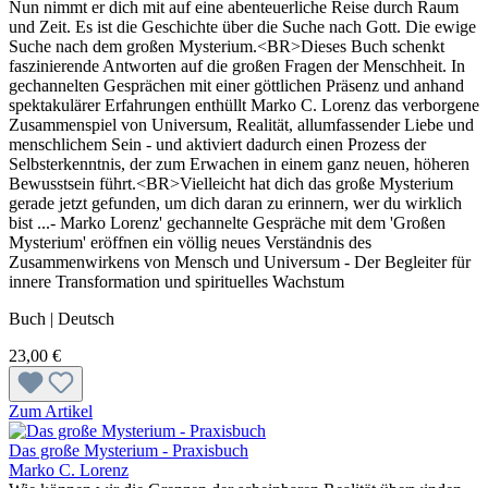
Nun nimmt er dich mit auf eine abenteuerliche Reise durch Raum
und Zeit. Es ist die Geschichte über die Suche nach Gott. Die ewige
Suche nach dem großen Mysterium.<BR>Dieses Buch schenkt
faszinierende Antworten auf die großen Fragen der Menschheit. In
gechannelten Gesprächen mit einer göttlichen Präsenz und anhand
spektakulärer Erfahrungen enthüllt Marko C. Lorenz das verborgene
Zusammenspiel von Universum, Realität, allumfassender Liebe und
menschlichem Sein - und aktiviert dadurch einen Prozess der
Selbsterkenntnis, der zum Erwachen in einem ganz neuen, höheren
Bewusstsein führt.<BR>Vielleicht hat dich das große Mysterium
gerade jetzt gefunden, um dich daran zu erinnern, wer du wirklich
bist ...- Marko Lorenz' gechannelte Gespräche mit dem 'Großen
Mysterium' eröffnen ein völlig neues Verständnis des
Zusammenwirkens von Mensch und Universum - Der Begleiter für
innere Transformation und spirituelles Wachstum
Buch | Deutsch
23,00 €
Zum Artikel
Das große Mysterium - Praxisbuch
Marko C. Lorenz