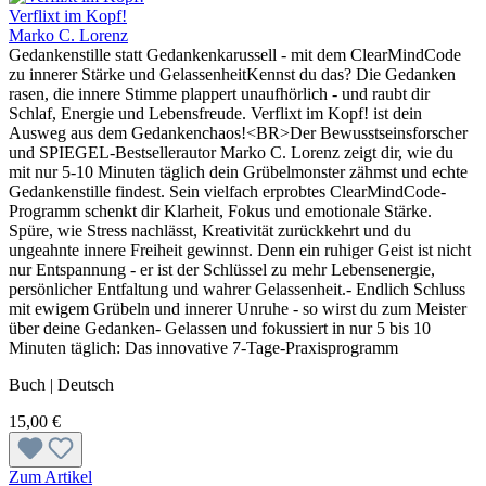
Verflixt im Kopf!
Marko C. Lorenz
Gedankenstille statt Gedankenkarussell - mit dem ClearMindCode
zu innerer Stärke und GelassenheitKennst du das? Die Gedanken
rasen, die innere Stimme plappert unaufhörlich - und raubt dir
Schlaf, Energie und Lebensfreude. Verflixt im Kopf! ist dein
Ausweg aus dem Gedankenchaos!<BR>Der Bewusstseinsforscher
und SPIEGEL-Bestsellerautor Marko C. Lorenz zeigt dir, wie du
mit nur 5-10 Minuten täglich dein Grübelmonster zähmst und echte
Gedankenstille findest. Sein vielfach erprobtes ClearMindCode-
Programm schenkt dir Klarheit, Fokus und emotionale Stärke.
Spüre, wie Stress nachlässt, Kreativität zurückkehrt und du
ungeahnte innere Freiheit gewinnst. Denn ein ruhiger Geist ist nicht
nur Entspannung - er ist der Schlüssel zu mehr Lebensenergie,
persönlicher Entfaltung und wahrer Gelassenheit.- Endlich Schluss
mit ewigem Grübeln und innerer Unruhe - so wirst du zum Meister
über deine Gedanken- Gelassen und fokussiert in nur 5 bis 10
Minuten täglich: Das innovative 7-Tage-Praxisprogramm
Buch | Deutsch
15,00 €
Zum Artikel