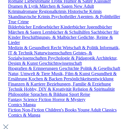
Romane
Liebesromane
Erotik
Humor & Satire
Klassiker
Dramen & Lyrik
Märchen & Sagen
New Adult
Kriminalromane
Regionalkrimis
Historische Krimis
Skandinavische Krimis
Psychothriller
Agenten- & Politthriller
True Crime
Bilderbücher
Erstlesebücher
Kinderbücher
Jugendbücher
Märchen & Sagen
Lernbücher & Schulhilfen
Sachbücher für
Kinder
Beschäftigungs- & Malbücher
Gedichte, Reime &
Lieder
Medizin & Gesundheit
Recht
Wirtschaft & Politik
Informatik,
IT & Technik
Naturwissenschaften
Geistes- &
Sozialwissenschaften
Psychologie & Pädagogik
Architektur,
Design & Kunst
Geschichtswissenschaft
Biografien & Erinnerungen
Geschichte
Politik & Gesellschaft
Natur, Umwelt & Tiere
Musik, Film & Kunst
Gesundheit &
Ernährung
Kochen & Backen
Persönlichkeitsentwicklung
Finanzen & Karriere
Beziehungen, Familie & Erziehung
Technik
Hobby, DIY & Kreativität
Religion & Spiritualität
Philosophie
Sprachen & Bildung
Sport
Reise
Fantasy
Science Fiction
Horror & Mystery
Comics
Manga
Fiction
Non-Fiction
Children's Books
Young Adult
Classics
Comics & Manga