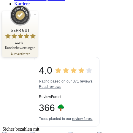
Karriere
Kundenbewertungen und Erfahrungen zu
Buchpark
SEHR GUT
SEHR GUT
448k+
%
33
Kundenbewertungen
Empfehlungen auf
Authentizität
ProvenExpert.com
5,00
/
4,84
4.0
3
448k+
Bewertungen auf
3
Bewertungen von
ProvenExpert.com
Rating based on our 371 reviews.
anderen Quellen
Read reviews
Blick aufs ProvenExpert-Profil werfen
ReviewForest
06.08.2026
366
Trees planted in our
review forest
.
Sicher bezahlen mit