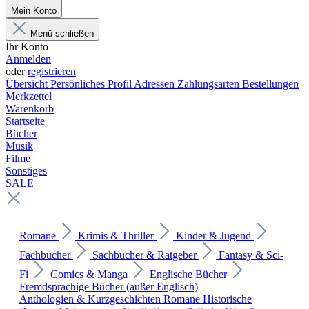
Mein Konto
Menü schließen
Ihr Konto
Anmelden
oder
registrieren
Übersicht
Persönliches Profil
Adressen
Zahlungsarten
Bestellungen
Merkzettel
Warenkorb
Startseite
Bücher
Musik
Filme
Sonstiges
SALE
Romane
Krimis & Thriller
Kinder & Jugend
Fachbücher
Sachbücher & Ratgeber
Fantasy & Sci-
Fi
Comics & Manga
Englische Bücher
Fremdsprachige Bücher (außer Englisch)
Anthologien & Kurzgeschichten
Romane
Historische