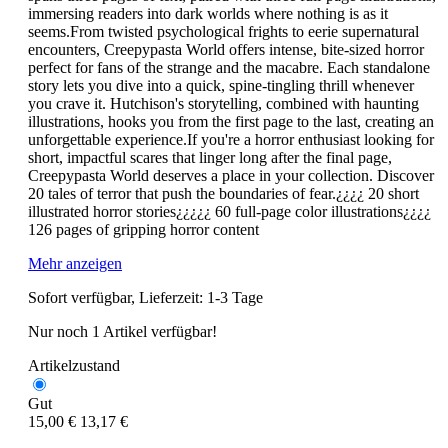
immersing readers into dark worlds where nothing is as it
seems.From twisted psychological frights to eerie supernatural
encounters, Creepypasta World offers intense, bite-sized horror
perfect for fans of the strange and the macabre. Each standalone
story lets you dive into a quick, spine-tingling thrill whenever
you crave it. Hutchison's storytelling, combined with haunting
illustrations, hooks you from the first page to the last, creating an
unforgettable experience.If you're a horror enthusiast looking for
short, impactful scares that linger long after the final page,
Creepypasta World deserves a place in your collection. Discover
20 tales of terror that push the boundaries of fear.¿¿¿¿ 20 short
illustrated horror stories¿¿¿¿¿ 60 full-page color illustrations¿¿¿¿
126 pages of gripping horror content
Mehr anzeigen
Sofort verfügbar, Lieferzeit: 1-3 Tage
Nur noch 1 Artikel verfügbar!
Artikelzustand
Gut
15,00 €
13,17 €