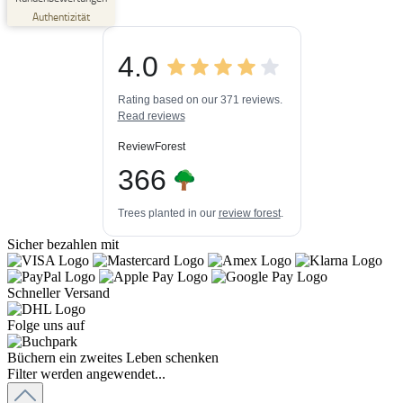
Empfehlungen auf
Authentizität
ProvenExpert.com
5,00
/
4,84
4.0
3
448k+
Bewertungen auf
3
Bewertungen von
ProvenExpert.com
Rating based on our 371 reviews.
anderen Quellen
Read reviews
Blick aufs ProvenExpert-Profil werfen
ReviewForest
06.08.2026
366
Trees planted in our
review forest
.
Sicher bezahlen mit
Schneller Versand
Folge uns auf
Büchern ein zweites Leben schenken
Filter werden angewendet...